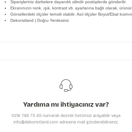
Siparişleriniz darbelere dayanıklı silindir postüplerde gönderilir.
Ekranınızın renk, ışık, kontrast vb. ayarlarına bağlı olarak, ürünü
Görsellerdeki ölçüler temsili olabilir. Asıl ölçüler Boyut/Ebat kısmın
Dekoristland | Doğru Yerdesiniz
Bu ürünün fiyat bilgisi, resim, ürün açıklamalarında ve diğer konularda y
Görüş ve önerileriniz için teşekkür ederiz.
Ürün resmi kalitesiz, bozuk veya görüntülenemiyor.
Ürün açıklamasında eksik bilgiler bulunuyor.
Ürün bilgilerinde hatalar bulunuyor.
Ürün fiyatı diğer sitelerden daha pahalı.
Bu ürüne benzer farklı alternatifler olmalı.
Yardıma mı ihtiyacınız var?
0216 748 75 45 numaralı destek hattımızı arayabilir veya
info@dekoristland.com adresine mail gönderebilirsiniz.