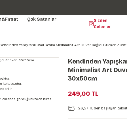
Duvar ölçünüze özel üretim | 3 farklı malzeme seçeneği 😎
Yaşam Alanlarınıza Sanat Katıyoruz 🤍
Kendinden Yapışkanlı Kolay Uygulanan Duvar Kağıtları😇
m&Fırsat
Çok Satanlar
Sizden
Gelenler
Kendinden Yapışkanlı Oval Kesim Minimalist Art Duvar Kağıdı Stickeri 30
Kendinden Yapışkan
Minimalist Art Duva
30x50cm
yoktur.
e kokusuzdur.
derilir.
249,00 TL
nları ekranda gördüğünüzden biraz
26,57 TL den başlayan taksit