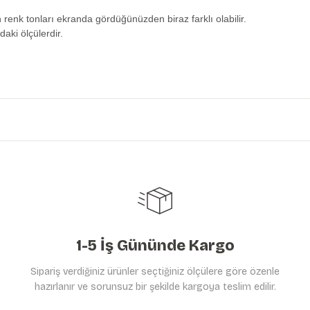
n renk tonları ekranda gördüğünüzden biraz farklı olabilir.
daki ölçülerdir.
etersiz gördüğünüz noktaları öneri formunu kullanarak tarafımıza iletebilirs
Ürün hakkında henüz soru sorulmamış.
Bu ürüne ilk yorumu siz yapın!
Yorum Yaz
Soru Sor
1-5 İş Gününde Kargo
Sipariş verdiğiniz ürünler seçtiğiniz ölçülere göre özenle
hazırlanır ve sorunsuz bir şekilde kargoya teslim edilir.
Gönder