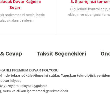
sılacak Duvar Kağıdını
3. Siparişinizi tama
Seçin
Ölçülerinizi kontrol edip,
ekleyin ve siparişinizi tam
ıdı malzemesini seçip, baskı
ılacak alanı belirleyin.
 & Cevap
Taksit Seçenekleri
Öne
ŞKANLI PREMIUM DUVAR FOLYOSU
tiğinde tekrar sökülebilmesini sağlar. Yapışkan teknolojisi, yeni
 duvar folyosu
üz yüzeylere kolayca uygulanır.
ağ, mum ve silikon içermemesi gerekmektedir.