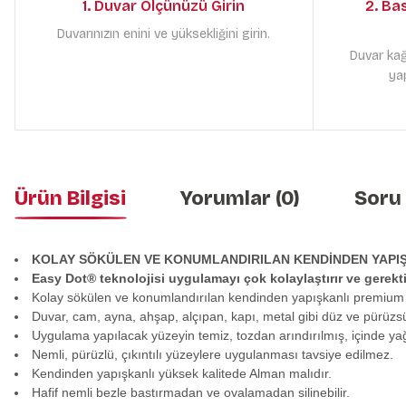
1. Duvar Ölçünüzü Girin
2. Ba
Duvarınızın enini ve yüksekliğini girin.
Duvar kağ
yap
Ürün Bilgisi
Yorumlar (0)
Soru
KOLAY SÖKÜLEN VE KONUMLANDIRILAN KENDİNDEN YAPI
Easy Dot® teknolojisi uygulamayı çok kolaylaştırır ve gerek
Kolay sökülen ve konumlandırılan kendinden yapışkanlı premium
Duvar, cam, ayna, ahşap, alçıpan, kapı, metal gibi düz ve pürüzs
Uygulama yapılacak yüzeyin temiz, tozdan arındırılmış, içinde y
Nemli, pürüzlü, çıkıntılı yüzeylere uygulanması tavsiye edilmez.
Kendinden yapışkanlı yüksek kalitede Alman malıdır.
Hafif nemli bezle bastırmadan ve ovalamadan silinebilir.