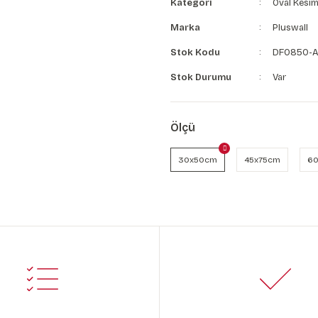
Kategori
Oval Kesim
Marka
Pluswall
Stok Kodu
DF0850-
Stok Durumu
Var
Ölçü
30x50cm
45x75cm
60