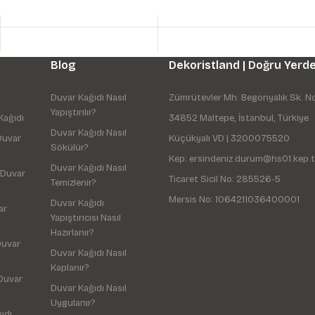
Blog
Dekoristland | Doğru Yerde
Duvar Kağıdı Nasıl
Zümrütevler Mh. Begonyalık Sk. N
Yapıştırılır?
Kağıdı
34852 Maltepe, İstanbul, Türkiye
Duvar Kağıdı Nasıl
Duvar
Küçükyalı VD | 3200075520
Sökülür?
Kep: ersindeniz.durum@hs01.kep.t
Duvar Kağıdı Nasıl
 Duvar
Ticaret Sicil No: 285526-5
Temizlenir?
Mersis No: 1064211036400001
Duvar Kağıdı
ar
Yapıştırıcısı Nasıl
Hazırlanır?
Duvar
Duvar Kağıdı Nasıl
Kaplanır?
Duvar
Duvar Kağıdı Nasıl
Uygulanır?
ıdı