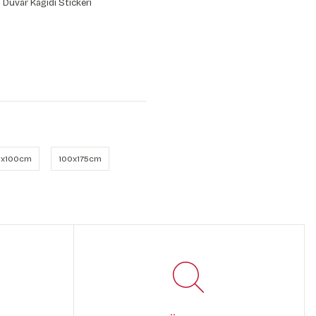
 Duvar Kağıdı Stickeri
A
x100cm
100x175cm