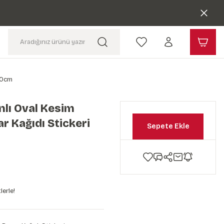
x50cm
lı Oval Kesim
r Kağıdı Stickeri
Sepete Ekle
lerle!