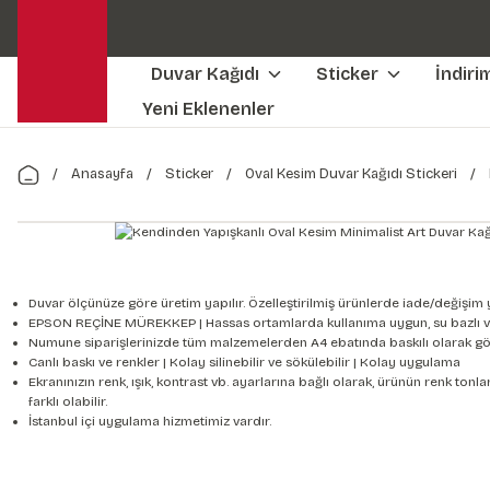
Duvar Kağıdı
Sticker
İndiri
Yeni Eklenenler
Anasayfa
Sticker
Oval Kesim Duvar Kağıdı Stickeri
Duvar ölçünüze göre üretim yapılır. Özelleştirilmiş ürünlerde iade/değişim 
EPSON REÇİNE MÜREKKEP | Hassas ortamlarda kullanıma uygun, su bazlı v
Numune siparişlerinizde tüm malzemelerden A4 ebatında baskılı olarak gön
Canlı baskı ve renkler | Kolay silinebilir ve sökülebilir | Kolay uygulama
Ekranınızın renk, ışık, kontrast vb. ayarlarına bağlı olarak, ürünün renk to
farklı olabilir.
İstanbul içi uygulama hizmetimiz vardır.