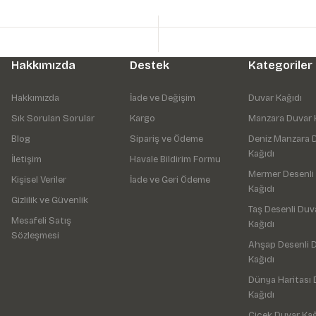
Hakkımızda
Destek
Kategoriler
Hakkımızda
İade ve Değişim
Duvar Kağıdı
Sık Sorulan Sorular
Kargo
Manzara Duvar 
Blog
Sipariş ve Ödeme
Deniz Manzara 
Kağıdı
İletişim
Havale Bildirim Formu
Mermer Desenli
Kişisel Veriler
İade ve Geri Ödeme
Kağıdı
Gizlilik ve Güvenlik
Taş Desenli Duv
Mesafeli Satış
Kağıdı
Sözleşmesi
Ahşap Desenli 
Kağıdı
Dünya Haritası 
Kağıdı
Çiçek Duvar Kağ