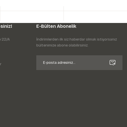
siniz!
E-Bülten Abonelik
o:22/A
İndirimlerden ilk siz haberdar olmak istiyorsanız
bültenimize abone olabilirsiniz.
r