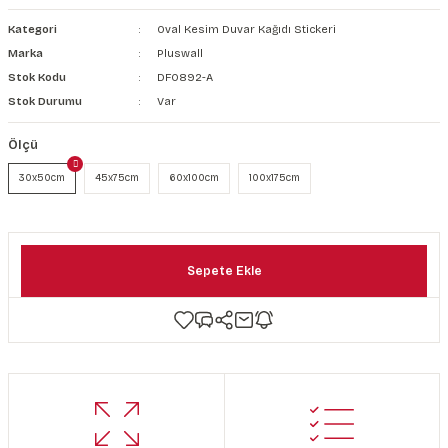
şkanlı Duvar Kanvası
Kategori
Oval Kesim Duvar Kağıdı Stickeri
Marka
Pluswall
Kağıdı
Stok Kodu
DF0892-A
Stok Durumu
Var
Ölçü
30x50cm
45x75cm
60x100cm
100x175cm
Sepete Ekle