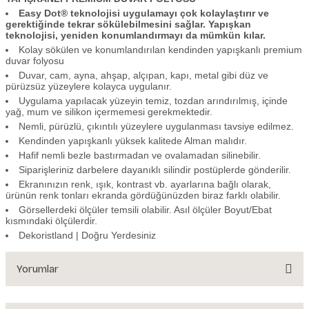
Easy Dot® teknolojisi uygulamayı çok kolaylaştırır ve
gerektiğinde tekrar sökülebilmesini sağlar. Yapışkan
teknolojisi, yeniden konumlandırmayı da mümkün kılar.
Kolay sökülen ve konumlandırılan kendinden yapışkanlı premium
duvar folyosu
Duvar, cam, ayna, ahşap, alçıpan, kapı, metal gibi düz ve
pürüzsüz yüzeylere kolayca uygulanır.
Uygulama yapılacak yüzeyin temiz, tozdan arındırılmış, içinde
yağ, mum ve silikon içermemesi gerekmektedir.
Nemli, pürüzlü, çıkıntılı yüzeylere uygulanması tavsiye edilmez.
Kendinden yapışkanlı yüksek kalitede Alman malıdır.
Hafif nemli bezle bastırmadan ve ovalamadan silinebilir.
Siparişleriniz darbelere dayanıklı silindir postüplerde gönderilir.
Ekranınızın renk, ışık, kontrast vb. ayarlarına bağlı olarak,
ürünün renk tonları ekranda gördüğünüzden biraz farklı olabilir.
Görsellerdeki ölçüler temsili olabilir. Asıl ölçüler Boyut/Ebat
kısmındaki ölçülerdir.
Dekoristland | Doğru Yerdesiniz
Yorumlar