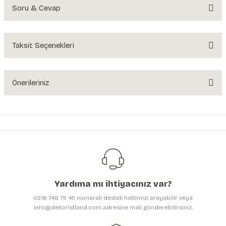
Soru & Cevap
Bu ürüne ilk yorumu siz yapın!
Yorum Yaz
Taksit Seçenekleri
Ürün hakkında henüz soru sorulmamış.
Soru Sor
Önerileriniz
Bu ürünün fiyat bilgisi, resim, ürün açıklamalarında ve diğer konularda
yetersiz gördüğünüz noktaları öneri formunu kullanarak tarafımıza
iletebilirsiniz.
Görüş ve önerileriniz için teşekkür ederiz.
Ürün resmi kalitesiz, bozuk veya görüntülenemiyor.
Ürün açıklamasında eksik bilgiler bulunuyor.
Yardıma mı ihtiyacınız var?
Ürün bilgilerinde hatalar bulunuyor.
0216 748 75 45 numaralı destek hattımızı arayabilir veya
Ürün fiyatı diğer sitelerden daha pahalı.
info@dekoristland.com adresine mail gönderebilirsiniz.
Bu ürüne benzer farklı alternatifler olmalı.