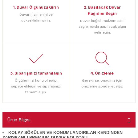
1. Duvar Ölçünüzü Girin
2. Basılacak Duvar
Kağıdını Seçin
Duvarınızın enini ve
yüksekliğini girin.
Duvar kağıdı malzemesini
seçip, baskı yapılacak alanı
belirleyin.
3. Siparişinizi tamamlayın
4. Önizleme
Ölçülerinizi kontrol edip,
Gerekirse, onayınız için
sepete ekleyin ve siparişinizi
önizleme göndereceğiz.
tamamlayın.
Ürün Bilgisi
KOLAY SÖKÜLEN VE KONUMLANDIRILAN KENDİNDEN
YAPIŞKANLI PREMIUM DUVAR FOLYOSU