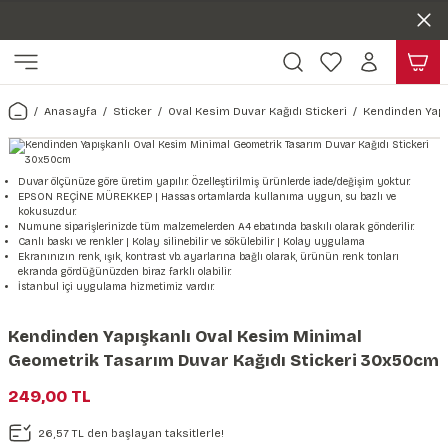
Duvar ölçünüze özel üretim | 3 farklı malzeme seçeneği 😎
Geri Dön
Geri Dön
Yaşam Alanlarınıza Sanat Katıyoruz 🤍
Kendinden Yapışkanlı Kolay Uygulanan Duvar Kağıtları😇
ı
Harita & Şehir Duvar Kağıdı
Hayvan, Yaprak & Çiçek Duvar
Doğa & Manza Duvar Kağıdı
Tasarım & Sanatsal Duvar Ka
Genel
Ahşap, Mermer & Taş Desenli
Kağıdı
Anasayfa
Sticker
Oval Kesim Duvar Kağıdı Stickeri
Kendinden Yapı
Duvar Kağıdı
 Duvar Sticker
Dünya Haritası Duvar Kağıdı
Çiçek Duvar Kağıdı
Doğa Duvar Kağıdı
Soyut Duvar Kağıdı
3d Duvar Kağıdı
Mermer Desenli Duvar Kağıdı
Odası Duvar Kağıdı
r Kağıdı Stickeri
Türkiye Serisi Duvar Kağıdı
Yaprak Desenli Duvar Kağıdı
Manzara Duvar Kağıdı
Sanat Duvar Kağıdı
Araba Duvar Kağıdı
Duvar ölçünüze göre üretim yapılır. Özelleştirilmiş ürünlerde iade/değişim yoktur.
EPSON REÇİNE MÜREKKEP | Hassas ortamlarda kullanıma uygun, su bazlı ve
Taş Desenli Duvar Kağıdı
kokusuzdur.
 & Çiçek Duvar Kağıdı
ticker
Şehir & Ülke Duvar Kağıdı
Hayvan Duvar Kağıdı
Orman Duvar Kağıdı
Geometrik Duvar Kağıdı
Sağlık Duvar Kağıdı
Numune siparişlerinizde tüm malzemelerden A4 ebatında baskılı olarak gönderilir.
Canlı baskı ve renkler | Kolay silinebilir ve sökülebilir | Kolay uygulama
Ahşap Desenli Duvar Kağıdı
Ekranınızın renk, ışık, kontrast vb. ayarlarına bağlı olarak, ürünün renk tonları
ekranda gördüğünüzden biraz farklı olabilir.
Duvar Kağıdı
r Seti
Tropikal Duvar Kağıdı
Graffiti Duvar Kağıdı
Yiyecek ve İçecek Duvar Kağıdı
İstanbul içi uygulama hizmetimiz vardır.
Beton Duvar Kağıdı
tsal Duvar Kağıdı
er Setleri
Deniz Manzara Duvar Kağıdı
Mimari Duvar Kağıdı
Meslekler Duvar Kağıdı
Kendinden Yapışkanlı Oval Kesim Minimal
Geometrik Tasarım Duvar Kağıdı Stickeri 30x50cm
var Sticker Seti
Uzay Duvar Kağıdı
Müzik Duvar Kağıdı
249,00 TL
& Taş Desenli Duvar Kağıdı
26,57 TL den başlayan taksitlerle!