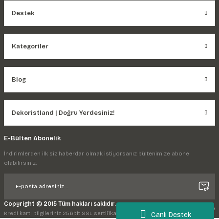
Destek
Kategoriler
Blog
Dekoristland | Doğru Yerdesiniz!
E-Bülten Abonelik
İndirimlerden ilk siz haberdar olmak istiyorsanız bültenimize abone
olabilirsiniz.
Copyright © 2015 Tüm hakları saklıdır.
Kredi kartı bilgileriniz 256bit SSL sertifikası ile korunmaktadır.
Canlı Destek