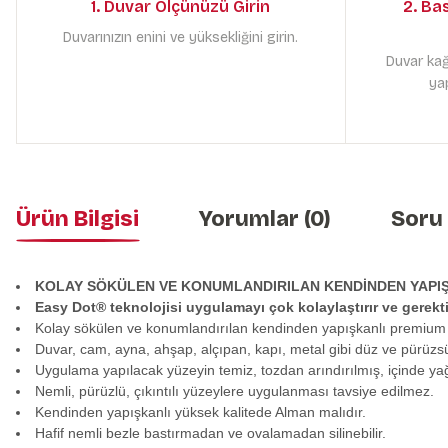
1. Duvar Ölçünüzü Girin
2. Ba
Duvarınızın enini ve yüksekliğini girin.
Duvar kağ
yap
Ürün Bilgisi
Yorumlar (0)
Soru
KOLAY SÖKÜLEN VE KONUMLANDIRILAN KENDİNDEN YAPI
Easy Dot® teknolojisi uygulamayı çok kolaylaştırır ve gerek
Kolay sökülen ve konumlandırılan kendinden yapışkanlı premium
Duvar, cam, ayna, ahşap, alçıpan, kapı, metal gibi düz ve pürüzs
Uygulama yapılacak yüzeyin temiz, tozdan arındırılmış, içinde y
Nemli, pürüzlü, çıkıntılı yüzeylere uygulanması tavsiye edilmez.
Kendinden yapışkanlı yüksek kalitede Alman malıdır.
Hafif nemli bezle bastırmadan ve ovalamadan silinebilir.