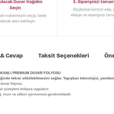
sılacak Duvar Kağıdını
3. Siparişinizi tama
Seçin
Ölçülerinizi kontrol edip,
ekleyin ve siparişinizi tam
ıdı malzemesini seçip, baskı
ılacak alanı belirleyin.
 & Cevap
Taksit Seçenekleri
Öne
ŞKANLI PREMIUM DUVAR FOLYOSU
tiğinde tekrar sökülebilmesini sağlar. Yapışkan teknolojisi, yeni
 duvar folyosu
üz yüzeylere kolayca uygulanır.
ağ, mum ve silikon içermemesi gerekmektedir.