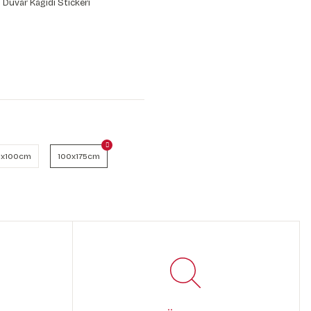
 Duvar Kağıdı Stickeri
x100cm
100x175cm