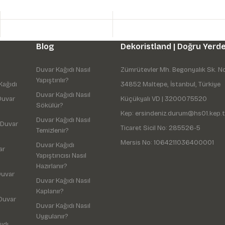
Blog
Dekoristland | Doğru Yerde
Duvar Kağıdı Nasıl
Zümrütevler Mh. Begonyalık Sk. N
Yapıştırılır?
Kağıdı
34852 Maltepe, İstanbul, Türkiye
Duvar Kağıdı Nasıl
Duvar
Küçükyalı VD | 3200075520
Sökülür?
Kep: ersindeniz.durum@hs01.kep.t
Duvar Kağıdı Nasıl
 Duvar
Ticaret Sicil No: 285526-5
Temizlenir?
Mersis No: 1064211036400001
Duvar Kağıdı
ar
Yapıştırıcısı Nasıl
Hazırlanır?
Duvar
Duvar Kağıdı Nasıl
Kaplanır?
Duvar
Duvar Kağıdı Nasıl
Uygulanır?
ıdı