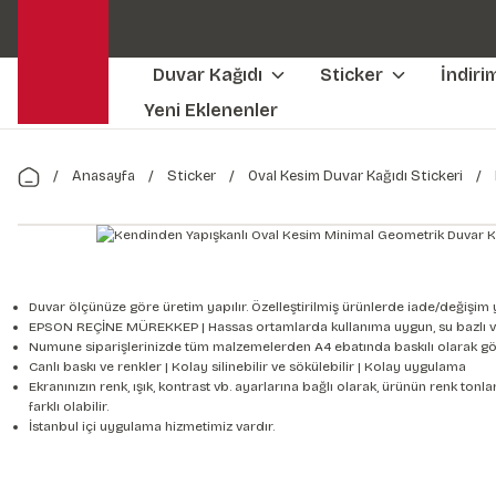
Duvar Kağıdı
Sticker
İndiri
Yeni Eklenenler
Anasayfa
Sticker
Oval Kesim Duvar Kağıdı Stickeri
Duvar ölçünüze göre üretim yapılır. Özelleştirilmiş ürünlerde iade/değişim 
EPSON REÇİNE MÜREKKEP | Hassas ortamlarda kullanıma uygun, su bazlı v
Numune siparişlerinizde tüm malzemelerden A4 ebatında baskılı olarak gön
Canlı baskı ve renkler | Kolay silinebilir ve sökülebilir | Kolay uygulama
Ekranınızın renk, ışık, kontrast vb. ayarlarına bağlı olarak, ürünün renk to
farklı olabilir.
İstanbul içi uygulama hizmetimiz vardır.