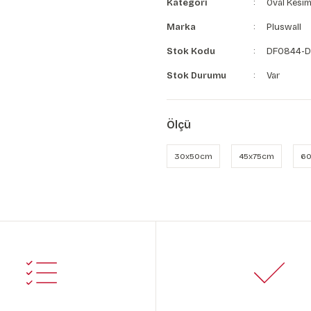
Kategori
Oval Kesim
Marka
Pluswall
Stok Kodu
DF0844-D
Stok Durumu
Var
Ölçü
30x50cm
45x75cm
60