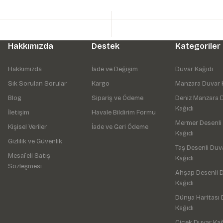
Hakkımızda
Destek
Kategoriler
Hakkımızda
İade ve Değişim
Duvar Kağıdı
Sık Sorulan Sorular
Kargo
Manzara Duvar 
Blog
Sipariş ve Ödeme
Deniz Manzara 
Kağıdı
İletişim
Havale Bildirim Formu
Mermer Desenli
Kişisel Veriler
İade ve Geri Ödeme
Kağıdı
Gizlilik ve Güvenlik
Taş Desenli Duv
Mesafeli Satış
Kağıdı
Sözleşmesi
Ahşap Desenli 
Kağıdı
Dünya Haritası 
Kağıdı
Çiçek Duvar Kağ