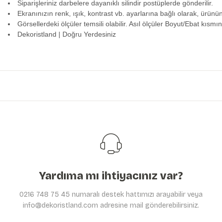
Siparişleriniz darbelere dayanıklı silindir postüplerde gönderilir.
Ekranınızın renk, ışık, kontrast vb. ayarlarına bağlı olarak, ürünü
Görsellerdeki ölçüler temsili olabilir. Asıl ölçüler Boyut/Ebat kısmın
Dekoristland | Doğru Yerdesiniz
Bu ürünün fiyat bilgisi, resim, ürün açıklamalarında ve diğer konularda y
Görüş ve önerileriniz için teşekkür ederiz.
Ürün resmi kalitesiz, bozuk veya görüntülenemiyor.
Ürün açıklamasında eksik bilgiler bulunuyor.
Ürün bilgilerinde hatalar bulunuyor.
Ürün fiyatı diğer sitelerden daha pahalı.
Bu ürüne benzer farklı alternatifler olmalı.
Yardıma mı ihtiyacınız var?
0216 748 75 45 numaralı destek hattımızı arayabilir veya
info@dekoristland.com adresine mail gönderebilirsiniz.