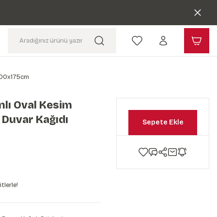
 100x175cm
lı Oval Kesim
 Duvar Kağıdı
Sepete Ekle
m
tlerle!