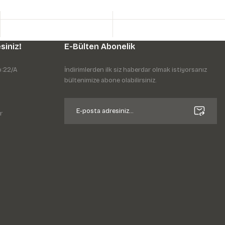
siniz!
E-Bülten Abonelik
o:22/A
İndirimlerden ilk siz haberdar olmak istiyorsanız
bültenimize abone olabilirsiniz.
r