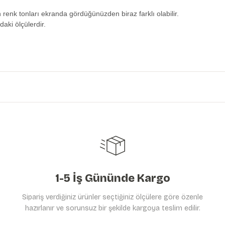
n renk tonları ekranda gördüğünüzden biraz farklı olabilir.
daki ölçülerdir.
etersiz gördüğünüz noktaları öneri formunu kullanarak tarafımıza iletebilirs
Ürün hakkında henüz soru sorulmamış.
Bu ürüne ilk yorumu siz yapın!
Yorum Yaz
Soru Sor
1-5 İş Gününde Kargo
Sipariş verdiğiniz ürünler seçtiğiniz ölçülere göre özenle
hazırlanır ve sorunsuz bir şekilde kargoya teslim edilir.
Gönder