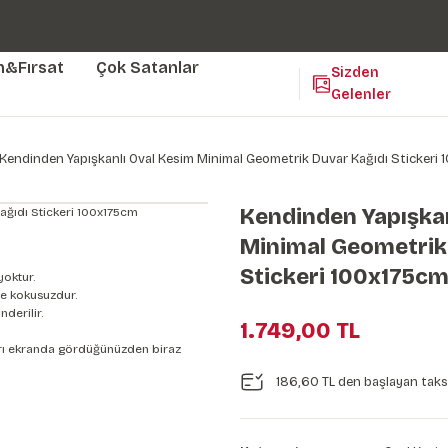
Duvar ölçünüze özel üretim | 3 farklı malzeme seçeneği 😎
Yaşam Alanlarınıza Sanat Katıyoruz 🤍
Kendinden Yapışkanlı Kolay Uygulanan Duvar Kağıtları😇
m&Fırsat
Çok Satanlar
Sizden
Gelenler
Kendinden Yapışkanlı Oval Kesim Minimal Geometrik Duvar Kağıdı Stickeri
Kendinden Yapışkan
Minimal Geometrik
Stickeri 100x175c
yoktur.
e kokusuzdur.
derilir.
1.749,00 TL
nları ekranda gördüğünüzden biraz
186,60 TL den başlayan taksi