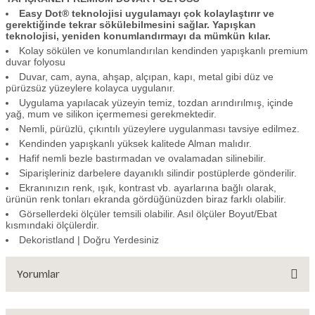
Easy Dot® teknolojisi uygulamayı çok kolaylaştırır ve
gerektiğinde tekrar sökülebilmesini sağlar. Yapışkan
teknolojisi, yeniden konumlandırmayı da mümkün kılar.
Kolay sökülen ve konumlandırılan kendinden yapışkanlı premium
duvar folyosu
Duvar, cam, ayna, ahşap, alçıpan, kapı, metal gibi düz ve
pürüzsüz yüzeylere kolayca uygulanır.
Uygulama yapılacak yüzeyin temiz, tozdan arındırılmış, içinde
yağ, mum ve silikon içermemesi gerekmektedir.
Nemli, pürüzlü, çıkıntılı yüzeylere uygulanması tavsiye edilmez.
Kendinden yapışkanlı yüksek kalitede Alman malıdır.
Hafif nemli bezle bastırmadan ve ovalamadan silinebilir.
Siparişleriniz darbelere dayanıklı silindir postüplerde gönderilir.
Ekranınızın renk, ışık, kontrast vb. ayarlarına bağlı olarak,
ürünün renk tonları ekranda gördüğünüzden biraz farklı olabilir.
Görsellerdeki ölçüler temsili olabilir. Asıl ölçüler Boyut/Ebat
kısmındaki ölçülerdir.
Dekoristland | Doğru Yerdesiniz
Yorumlar