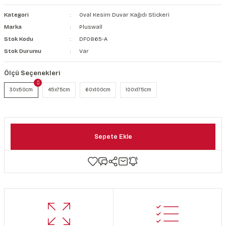
şkanlı Duvar Kanvası
Kategori
Oval Kesim Duvar Kağıdı Stickeri
Marka
Pluswall
Kağıdı
Stok Kodu
DF0865-A
Stok Durumu
Var
Ölçü Seçenekleri
30x50cm
45x75cm
60x100cm
100x175cm
Sepete Ekle