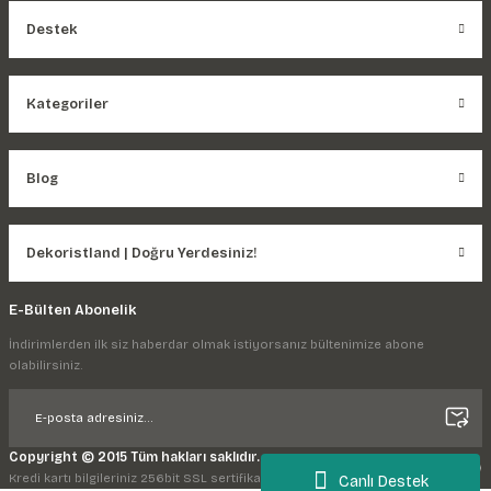
Destek
Kategoriler
Blog
Dekoristland | Doğru Yerdesiniz!
E-Bülten Abonelik
İndirimlerden ilk siz haberdar olmak istiyorsanız bültenimize abone
olabilirsiniz.
Copyright © 2015 Tüm hakları saklıdır.
Kredi kartı bilgileriniz 256bit SSL sertifikası ile korunmaktadır.
Canlı Destek