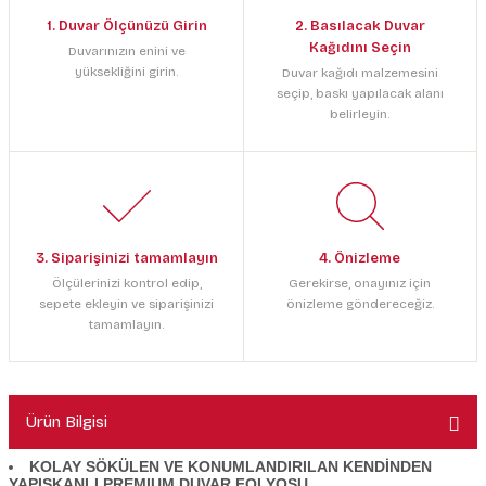
1. Duvar Ölçünüzü Girin
2. Basılacak Duvar
Kağıdını Seçin
Duvarınızın enini ve
yüksekliğini girin.
Duvar kağıdı malzemesini
seçip, baskı yapılacak alanı
belirleyin.
3. Siparişinizi tamamlayın
4. Önizleme
Ölçülerinizi kontrol edip,
Gerekirse, onayınız için
sepete ekleyin ve siparişinizi
önizleme göndereceğiz.
tamamlayın.
Ürün Bilgisi
KOLAY SÖKÜLEN VE KONUMLANDIRILAN KENDİNDEN
YAPIŞKANLI PREMIUM DUVAR FOLYOSU