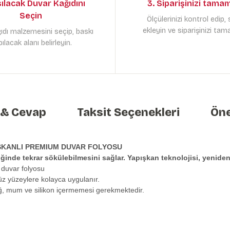
sılacak Duvar Kağıdını
3. Siparişinizi tama
Seçin
Ölçülerinizi kontrol edip,
ekleyin ve siparişinizi tam
ıdı malzemesini seçip, baskı
ılacak alanı belirleyin.
 & Cevap
Taksit Seçenekleri
Öne
ŞKANLI PREMIUM DUVAR FOLYOSU
tiğinde tekrar sökülebilmesini sağlar. Yapışkan teknolojisi, yeni
 duvar folyosu
üz yüzeylere kolayca uygulanır.
ağ, mum ve silikon içermemesi gerekmektedir.