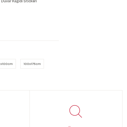
 Duvar Kağıdı Stickeri
B
x100cm
100x175cm