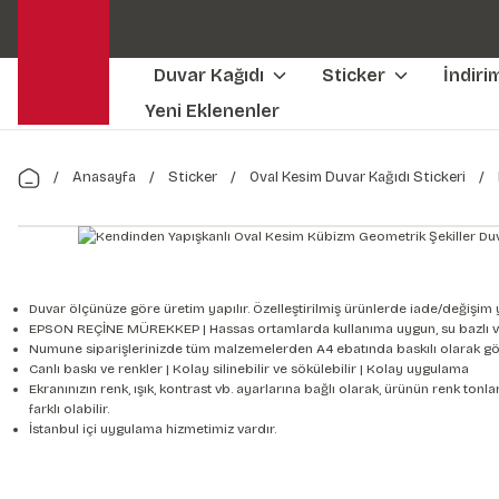
Duvar Kağıdı
Sticker
İndiri
Yeni Eklenenler
Anasayfa
Sticker
Oval Kesim Duvar Kağıdı Stickeri
Duvar ölçünüze göre üretim yapılır. Özelleştirilmiş ürünlerde iade/değişim 
EPSON REÇİNE MÜREKKEP | Hassas ortamlarda kullanıma uygun, su bazlı v
Numune siparişlerinizde tüm malzemelerden A4 ebatında baskılı olarak gön
Canlı baskı ve renkler | Kolay silinebilir ve sökülebilir | Kolay uygulama
Ekranınızın renk, ışık, kontrast vb. ayarlarına bağlı olarak, ürünün renk to
farklı olabilir.
İstanbul içi uygulama hizmetimiz vardır.