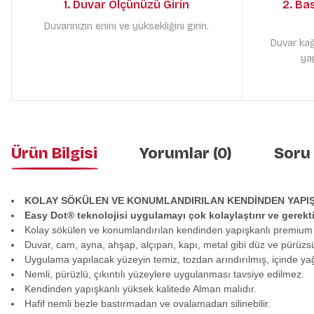
1. Duvar Ölçünüzü Girin
2. Ba
Duvarınızın enini ve yüksekliğini girin.
Duvar kağ
yap
Ürün Bilgisi
Yorumlar (0)
Soru
KOLAY SÖKÜLEN VE KONUMLANDIRILAN KENDİNDEN YAPI
Easy Dot® teknolojisi uygulamayı çok kolaylaştırır ve gerek
Kolay sökülen ve konumlandırılan kendinden yapışkanlı premium
Duvar, cam, ayna, ahşap, alçıpan, kapı, metal gibi düz ve pürüzs
Uygulama yapılacak yüzeyin temiz, tozdan arındırılmış, içinde y
Nemli, pürüzlü, çıkıntılı yüzeylere uygulanması tavsiye edilmez.
Kendinden yapışkanlı yüksek kalitede Alman malıdır.
Hafif nemli bezle bastırmadan ve ovalamadan silinebilir.