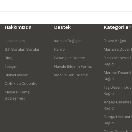
Hakkımızda
Destek
Kategoriler
Hakkımızda
İade ve Değişim
Duvar Kağıdı
Sık Sorulan Sorular
Kargo
Manzara Duvar 
Blog
Sipariş ve Ödeme
Deniz Manzara 
Kağıdı
İletişim
Havale Bildirim Formu
Mermer Desenli
Kişisel Veriler
İade ve Geri Ödeme
Kağıdı
Gizlilik ve Güvenlik
Taş Desenli Duv
Mesafeli Satış
Kağıdı
Sözleşmesi
Ahşap Desenli 
Kağıdı
Dünya Haritası 
Kağıdı
Çiçek Duvar Kağ