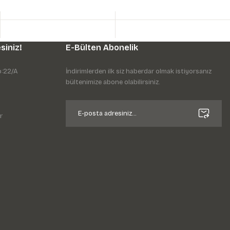
siniz!
E-Bülten Abonelik
o:22/A
İndirimlerden ilk siz haberdar olmak istiyorsanız
bültenimize abone olabilirsiniz.
r