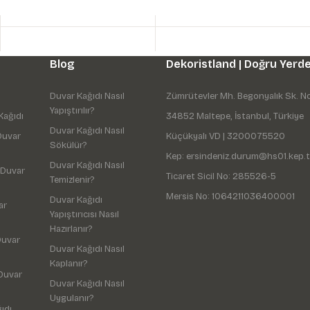
Blog
Dekoristland | Doğru Yerde
Duvar Kağıdı Nasıl
Zümrütevler Mh. Begonyalık Sk. N
Yapıştırılır?
Kağıdı
34852 Maltepe, İstanbul, Türkiye
Duvar Kağıdı Nasıl
Duvar
Küçükyalı VD | 3200075520
Sökülür?
Kep: ersindeniz.durum@hs01.kep.t
Duvar Kağıdı Nasıl
 Duvar
Ticaret Sicil No: 285526-5
Temizlenir?
Mersis No: 1064211036400001
Duvar Kağıdı
ar
Yapıştırıcısı Nasıl
Hazırlanır?
Duvar
Duvar Kağıdı Nasıl
Kaplanır?
Duvar
Duvar Kağıdı Nasıl
Uygulanır?
ıdı