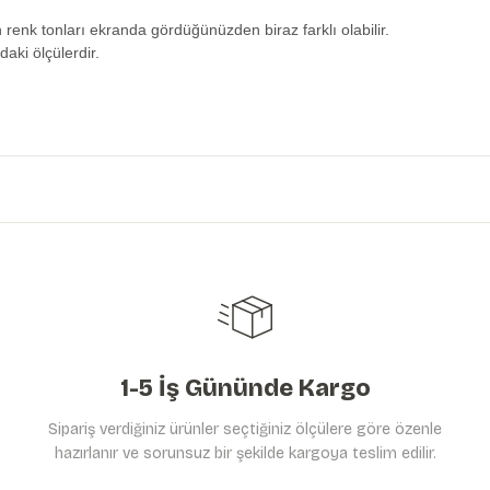
n renk tonları ekranda gördüğünüzden biraz farklı olabilir.
daki ölçülerdir.
etersiz gördüğünüz noktaları öneri formunu kullanarak tarafımıza iletebilirs
Ürün hakkında henüz soru sorulmamış.
Bu ürüne ilk yorumu siz yapın!
Yorum Yaz
Soru Sor
1-5 İş Gününde Kargo
Sipariş verdiğiniz ürünler seçtiğiniz ölçülere göre özenle
hazırlanır ve sorunsuz bir şekilde kargoya teslim edilir.
Gönder