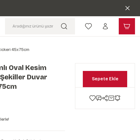
Stickeri 45x75cm
lı Oval Kesim
Şekiller Duvar
Sepete Ekle
x75cm
erle!