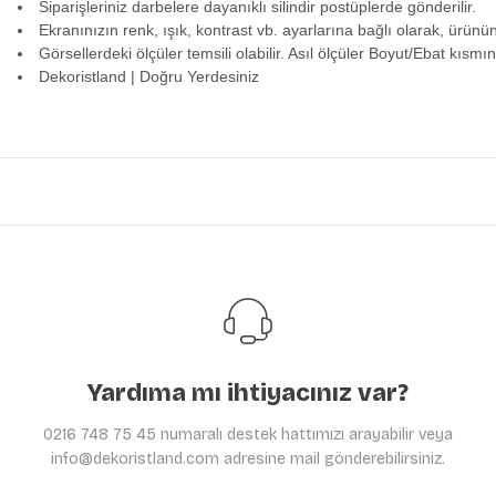
Siparişleriniz darbelere dayanıklı silindir postüplerde gönderilir.
Ekranınızın renk, ışık, kontrast vb. ayarlarına bağlı olarak, ürünü
Görsellerdeki ölçüler temsili olabilir. Asıl ölçüler Boyut/Ebat kısmın
Dekoristland | Doğru Yerdesiniz
Bu ürünün fiyat bilgisi, resim, ürün açıklamalarında ve diğer konularda y
Görüş ve önerileriniz için teşekkür ederiz.
Ürün resmi kalitesiz, bozuk veya görüntülenemiyor.
Ürün açıklamasında eksik bilgiler bulunuyor.
Ürün bilgilerinde hatalar bulunuyor.
Ürün fiyatı diğer sitelerden daha pahalı.
Bu ürüne benzer farklı alternatifler olmalı.
Yardıma mı ihtiyacınız var?
0216 748 75 45 numaralı destek hattımızı arayabilir veya
info@dekoristland.com adresine mail gönderebilirsiniz.