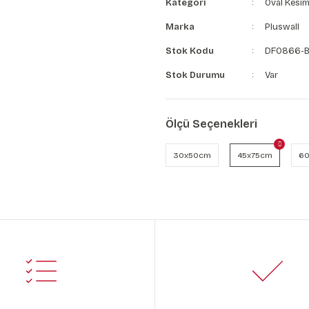
Kategori
Oval Kesim
Marka
Pluswall
Stok Kodu
DF0866-
Stok Durumu
Var
Ölçü Seçenekleri
30x50cm
45x75cm
60