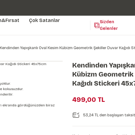
Duvar ölçünüze özel üretim | 3 farklı malzeme seçeneği 😎
Yaşam Alanlarınıza Sanat Katıyoruz 🤍
Kendinden Yapışkanlı Kolay Uygulanan Duvar Kağıtları😇
m&Fırsat
Çok Satanlar
Sizden
Gelenler
Kendinden Yapışkanlı Oval Kesim Kübizm Geometrik Şekiller Duvar Kağıdı 
Kendinden Yapışkan
Kübizm Geometrik 
Kağıdı Stickeri 45
yoktur.
e kokusuzdur.
derilir.
499,00 TL
nları ekranda gördüğünüzden biraz
53,24 TL den başlayan taksitl