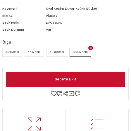
şkanlı Duvar Kanvası
Kategori
Oval Kesim Duvar Kağıdı Stickeri
Marka
Pluswall
Kağıdı
Stok Kodu
DF0883-D
Stok Durumu
Var
Ölçü
30x50cm
45x75cm
60x100cm
100x175cm
Sepete Ekle