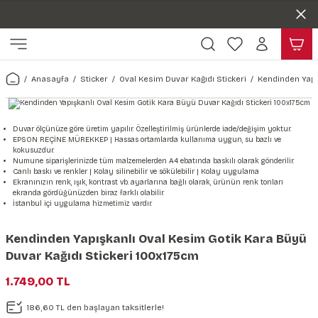
Duvar ölçünüze özel üretim | 3 farklı malzeme seçeneği 😎
Geri Dön
Geri Dön
Yaşam Alanlarınıza Sanat Katıyoruz 🤍
Kendinden Yapışkanlı Kolay Uygulanan Duvar Kağıtları😇
ı
Harita & Şehir Duvar Kağıdı
Hayvan, Yaprak & Çiçek Duvar
Doğa & Manza Duvar Kağıdı
Tasarım & Sanatsal Duvar Ka
Genel
Ahşap, Mermer & Taş Desenli
Kağıdı
Anasayfa
Sticker
Oval Kesim Duvar Kağıdı Stickeri
Kendinden Yapı
Duvar Kağıdı
 Duvar Sticker
Dünya Haritası Duvar Kağıdı
Çiçek Duvar Kağıdı
Doğa Duvar Kağıdı
Soyut Duvar Kağıdı
3d Duvar Kağıdı
Mermer Desenli Duvar Kağıdı
Odası Duvar Kağıdı
r Kağıdı Stickeri
Türkiye Serisi Duvar Kağıdı
Yaprak Desenli Duvar Kağıdı
Manzara Duvar Kağıdı
Sanat Duvar Kağıdı
Araba Duvar Kağıdı
Duvar ölçünüze göre üretim yapılır. Özelleştirilmiş ürünlerde iade/değişim yoktur.
EPSON REÇİNE MÜREKKEP | Hassas ortamlarda kullanıma uygun, su bazlı ve
Taş Desenli Duvar Kağıdı
kokusuzdur.
 & Çiçek Duvar Kağıdı
ticker
Şehir & Ülke Duvar Kağıdı
Hayvan Duvar Kağıdı
Orman Duvar Kağıdı
Geometrik Duvar Kağıdı
Sağlık Duvar Kağıdı
Numune siparişlerinizde tüm malzemelerden A4 ebatında baskılı olarak gönderilir.
Canlı baskı ve renkler | Kolay silinebilir ve sökülebilir | Kolay uygulama
Ahşap Desenli Duvar Kağıdı
Ekranınızın renk, ışık, kontrast vb. ayarlarına bağlı olarak, ürünün renk tonları
ekranda gördüğünüzden biraz farklı olabilir.
Duvar Kağıdı
r Seti
Tropikal Duvar Kağıdı
Graffiti Duvar Kağıdı
Yiyecek ve İçecek Duvar Kağıdı
İstanbul içi uygulama hizmetimiz vardır.
Beton Duvar Kağıdı
tsal Duvar Kağıdı
er Setleri
Deniz Manzara Duvar Kağıdı
Mimari Duvar Kağıdı
Meslekler Duvar Kağıdı
Kendinden Yapışkanlı Oval Kesim Gotik Kara Büyü
Duvar Kağıdı Stickeri 100x175cm
var Sticker Seti
Uzay Duvar Kağıdı
Müzik Duvar Kağıdı
1.749,00 TL
& Taş Desenli Duvar Kağıdı
186,60 TL den başlayan taksitlerle!