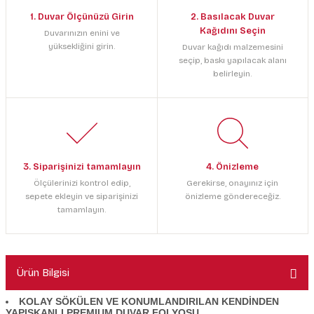
1. Duvar Ölçünüzü Girin
2. Basılacak Duvar
Kağıdını Seçin
Duvarınızın enini ve
yüksekliğini girin.
Duvar kağıdı malzemesini
seçip, baskı yapılacak alanı
belirleyin.
3. Siparişinizi tamamlayın
4. Önizleme
Ölçülerinizi kontrol edip,
Gerekirse, onayınız için
sepete ekleyin ve siparişinizi
önizleme göndereceğiz.
tamamlayın.
Ürün Bilgisi
KOLAY SÖKÜLEN VE KONUMLANDIRILAN KENDİNDEN
YAPIŞKANLI PREMIUM DUVAR FOLYOSU