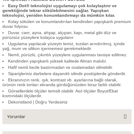
Easy Dot® teknolojisi uygulamayı çok kolaylaştırır ve
gerektiğinde tekrar sökülebilmesini sağlar. Yapışkan
teknolojisi, yeniden konumlandırmayı da mümkün kılar.
Kolay sökülen ve konumlandırılan kendinden yapışkanlı premium
duvar folyosu
Duvar, cam, ayna, ahşap, alçıpan, kapı, metal gibi düz ve
pürüzsüz yüzeylere kolayca uygulanır.
Uygulama yapılacak yüzeyin temiz, tozdan arındırılmış, içinde
yağ, mum ve silikon içermemesi gerekmektedir.
Nemli, pürüzlü, çıkıntılı yüzeylere uygulanması tavsiye edilmez.
Kendinden yapışkanlı yüksek kalitede Alman malıdır.
Hafif nemli bezle bastırmadan ve ovalamadan silinebilir.
Siparişleriniz darbelere dayanıklı silindir postüplerde gönderilir.
Ekranınızın renk, ışık, kontrast vb. ayarlarına bağlı olarak,
ürünün renk tonları ekranda gördüğünüzden biraz farklı olabilir.
Görsellerdeki ölçüler temsili olabilir. Asıl ölçüler Boyut/Ebat
kısmındaki ölçülerdir.
Dekoristland | Doğru Yerdesiniz
Yorumlar