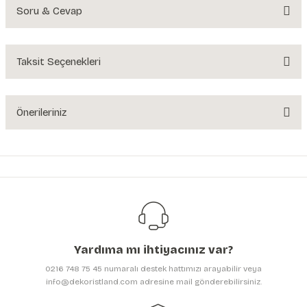
Soru & Cevap
Bu ürüne ilk yorumu siz yapın!
Yorum Yaz
Taksit Seçenekleri
Ürün hakkında henüz soru sorulmamış.
Soru Sor
Önerileriniz
Bu ürünün fiyat bilgisi, resim, ürün açıklamalarında ve diğer konularda
yetersiz gördüğünüz noktaları öneri formunu kullanarak tarafımıza
iletebilirsiniz.
Görüş ve önerileriniz için teşekkür ederiz.
Ürün resmi kalitesiz, bozuk veya görüntülenemiyor.
Ürün açıklamasında eksik bilgiler bulunuyor.
Yardıma mı ihtiyacınız var?
Ürün bilgilerinde hatalar bulunuyor.
0216 748 75 45 numaralı destek hattımızı arayabilir veya
Ürün fiyatı diğer sitelerden daha pahalı.
info@dekoristland.com adresine mail gönderebilirsiniz.
Bu ürüne benzer farklı alternatifler olmalı.