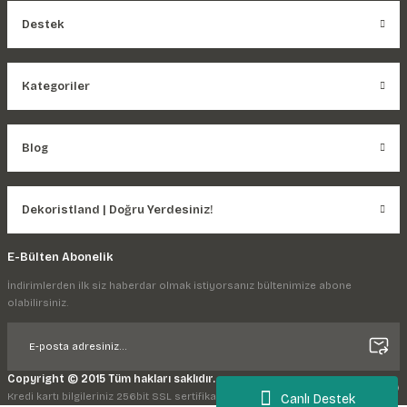
Destek
Kategoriler
Blog
Dekoristland | Doğru Yerdesiniz!
E-Bülten Abonelik
İndirimlerden ilk siz haberdar olmak istiyorsanız bültenimize abone
olabilirsiniz.
Copyright © 2015 Tüm hakları saklıdır.
Kredi kartı bilgileriniz 256bit SSL sertifikası ile korunmaktadır.
Canlı Destek