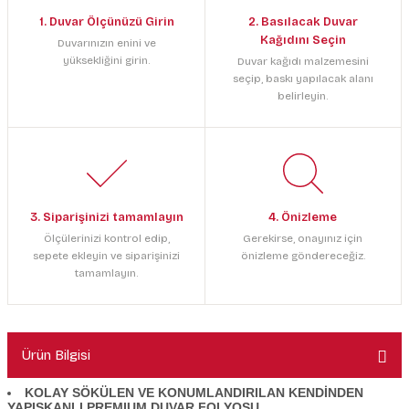
1. Duvar Ölçünüzü Girin
2. Basılacak Duvar
Kağıdını Seçin
Duvarınızın enini ve
yüksekliğini girin.
Duvar kağıdı malzemesini
seçip, baskı yapılacak alanı
belirleyin.
3. Siparişinizi tamamlayın
4. Önizleme
Ölçülerinizi kontrol edip,
Gerekirse, onayınız için
sepete ekleyin ve siparişinizi
önizleme göndereceğiz.
tamamlayın.
Ürün Bilgisi
KOLAY SÖKÜLEN VE KONUMLANDIRILAN KENDİNDEN
YAPIŞKANLI PREMIUM DUVAR FOLYOSU