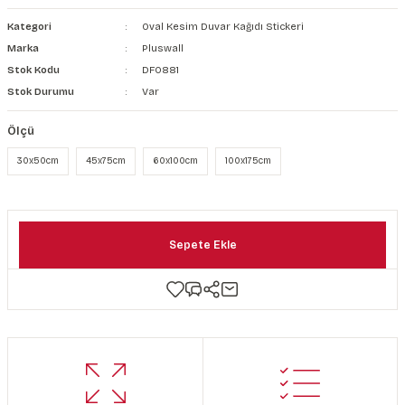
şkanlı Duvar Kanvası
Kategori
Oval Kesim Duvar Kağıdı Stickeri
Marka
Pluswall
Kağıdı
Stok Kodu
DF0881
Stok Durumu
Var
Ölçü
30x50cm
45x75cm
60x100cm
100x175cm
Sepete Ekle