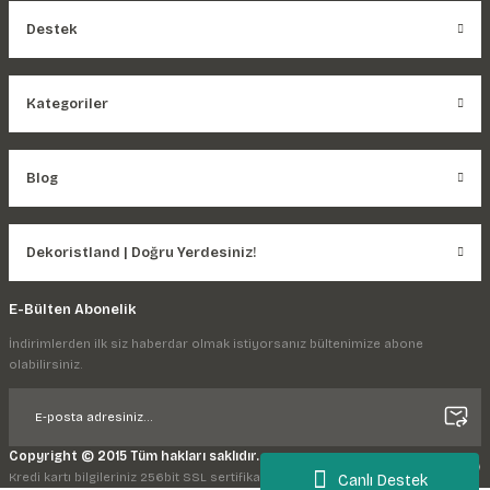
Destek
Kategoriler
Blog
Dekoristland | Doğru Yerdesiniz!
E-Bülten Abonelik
İndirimlerden ilk siz haberdar olmak istiyorsanız bültenimize abone
olabilirsiniz.
Copyright © 2015 Tüm hakları saklıdır.
Kredi kartı bilgileriniz 256bit SSL sertifikası ile korunmaktadır.
Canlı Destek