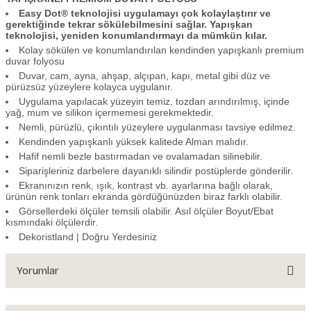
Easy Dot® teknolojisi uygulamayı çok kolaylaştırır ve
gerektiğinde tekrar sökülebilmesini sağlar. Yapışkan
teknolojisi, yeniden konumlandırmayı da mümkün kılar.
Kolay sökülen ve konumlandırılan kendinden yapışkanlı premium
duvar folyosu
Duvar, cam, ayna, ahşap, alçıpan, kapı, metal gibi düz ve
pürüzsüz yüzeylere kolayca uygulanır.
Uygulama yapılacak yüzeyin temiz, tozdan arındırılmış, içinde
yağ, mum ve silikon içermemesi gerekmektedir.
Nemli, pürüzlü, çıkıntılı yüzeylere uygulanması tavsiye edilmez.
Kendinden yapışkanlı yüksek kalitede Alman malıdır.
Hafif nemli bezle bastırmadan ve ovalamadan silinebilir.
Siparişleriniz darbelere dayanıklı silindir postüplerde gönderilir.
Ekranınızın renk, ışık, kontrast vb. ayarlarına bağlı olarak,
ürünün renk tonları ekranda gördüğünüzden biraz farklı olabilir.
Görsellerdeki ölçüler temsili olabilir. Asıl ölçüler Boyut/Ebat
kısmındaki ölçülerdir.
Dekoristland | Doğru Yerdesiniz
Yorumlar