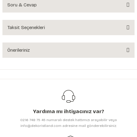
Soru & Cevap
Bu ürüne ilk yorumu siz yapın!
Yorum Yaz
Taksit Seçenekleri
Ürün hakkında henüz soru sorulmamış.
Soru Sor
Önerileriniz
Bu ürünün fiyat bilgisi, resim, ürün açıklamalarında ve diğer konularda
yetersiz gördüğünüz noktaları öneri formunu kullanarak tarafımıza
iletebilirsiniz.
Görüş ve önerileriniz için teşekkür ederiz.
Ürün resmi kalitesiz, bozuk veya görüntülenemiyor.
Ürün açıklamasında eksik bilgiler bulunuyor.
Yardıma mı ihtiyacınız var?
Ürün bilgilerinde hatalar bulunuyor.
0216 748 75 45 numaralı destek hattımızı arayabilir veya
Ürün fiyatı diğer sitelerden daha pahalı.
info@dekoristland.com adresine mail gönderebilirsiniz.
Bu ürüne benzer farklı alternatifler olmalı.