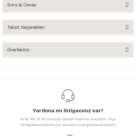
Soru & Cevap
Bu ürüne ilk yorumu siz yapın!
Yorum Yaz
Taksit Seçenekleri
Ürün hakkında henüz soru sorulmamış.
Soru Sor
Önerileriniz
Bu ürünün fiyat bilgisi, resim, ürün açıklamalarında ve diğer konularda
yetersiz gördüğünüz noktaları öneri formunu kullanarak tarafımıza
iletebilirsiniz.
Görüş ve önerileriniz için teşekkür ederiz.
Ürün resmi kalitesiz, bozuk veya görüntülenemiyor.
Ürün açıklamasında eksik bilgiler bulunuyor.
Yardıma mı ihtiyacınız var?
Ürün bilgilerinde hatalar bulunuyor.
0216 748 75 45 numaralı destek hattımızı arayabilir veya
Ürün fiyatı diğer sitelerden daha pahalı.
info@dekoristland.com adresine mail gönderebilirsiniz.
Bu ürüne benzer farklı alternatifler olmalı.