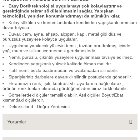
Easy Dot® teknolojisi uygulamayı çok kolaylaştırır ve
gerektiğinde tekrar sökülebilmesini sağlar. Yapışkan
teknolojisi, yeniden konumlandırmayı da mümkün kılar.
Kolay sökülen ve konumlandırılan kendinden yapışkanlı premium
duvar folyosu
Duvar, cam, ayna, ahşap, alçıpan, kapı, metal gibi düz ve
pürüzsüz yüzeylere kolayca uygulanır.
Uygulama yapılacak yüzeyin temiz, tozdan arındırılmış, içinde
yağ, mum ve silikon içermemesi gerekmektedir.
Nemli, pürüzlü, çıkıntılı yüzeylere uygulanması tavsiye edilmez.
Kendinden yapışkanlı yüksek kalitede Alman malıdır.
Hafif nemli bezle bastırmadan ve ovalamadan silinebilir.
Siparişleriniz darbelere dayanıklı silindir postüplerde gönderilir.
Ekranınızın renk, ışık, kontrast vb. ayarlarına bağlı olarak,
ürünün renk tonları ekranda gördüğünüzden biraz farklı olabilir.
Görsellerdeki ölçüler temsili olabilir. Asıl ölçüler Boyut/Ebat
kısmındaki ölçülerdir.
Dekoristland | Doğru Yerdesiniz
Yorumlar