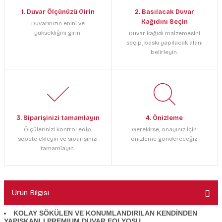
1. Duvar Ölçünüzü Girin
2. Basılacak Duvar
Kağıdını Seçin
Duvarınızın enini ve
yüksekliğini girin.
Duvar kağıdı malzemesini
seçip, baskı yapılacak alanı
belirleyin.
3. Siparişinizi tamamlayın
4. Önizleme
Ölçülerinizi kontrol edip,
Gerekirse, onayınız için
sepete ekleyin ve siparişinizi
önizleme göndereceğiz.
tamamlayın.
Ürün Bilgisi
KOLAY SÖKÜLEN VE KONUMLANDIRILAN KENDİNDEN
YAPIŞKANLI PREMIUM DUVAR FOLYOSU