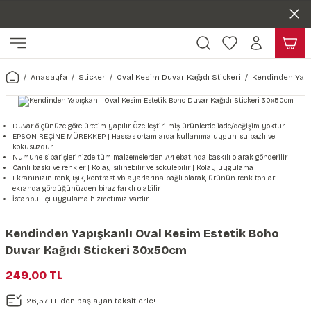
Duvar ölçünüze özel üretim | 3 farklı malzeme seçeneği 😎
Geri Dön
Geri Dön
Yaşam Alanlarınıza Sanat Katıyoruz 🤍
Kendinden Yapışkanlı Kolay Uygulanan Duvar Kağıtları😇
ı
Harita & Şehir Duvar Kağıdı
Hayvan, Yaprak & Çiçek Duvar
Doğa & Manza Duvar Kağıdı
Tasarım & Sanatsal Duvar Ka
Genel
Ahşap, Mermer & Taş Desenli
Kağıdı
Anasayfa
Sticker
Oval Kesim Duvar Kağıdı Stickeri
Kendinden Yapı
Duvar Kağıdı
 Duvar Sticker
Dünya Haritası Duvar Kağıdı
Çiçek Duvar Kağıdı
Doğa Duvar Kağıdı
Soyut Duvar Kağıdı
3d Duvar Kağıdı
Mermer Desenli Duvar Kağıdı
Odası Duvar Kağıdı
r Kağıdı Stickeri
Türkiye Serisi Duvar Kağıdı
Yaprak Desenli Duvar Kağıdı
Manzara Duvar Kağıdı
Sanat Duvar Kağıdı
Araba Duvar Kağıdı
Duvar ölçünüze göre üretim yapılır. Özelleştirilmiş ürünlerde iade/değişim yoktur.
EPSON REÇİNE MÜREKKEP | Hassas ortamlarda kullanıma uygun, su bazlı ve
Taş Desenli Duvar Kağıdı
kokusuzdur.
 & Çiçek Duvar Kağıdı
ticker
Şehir & Ülke Duvar Kağıdı
Hayvan Duvar Kağıdı
Orman Duvar Kağıdı
Geometrik Duvar Kağıdı
Sağlık Duvar Kağıdı
Numune siparişlerinizde tüm malzemelerden A4 ebatında baskılı olarak gönderilir.
Canlı baskı ve renkler | Kolay silinebilir ve sökülebilir | Kolay uygulama
Ahşap Desenli Duvar Kağıdı
Ekranınızın renk, ışık, kontrast vb. ayarlarına bağlı olarak, ürünün renk tonları
ekranda gördüğünüzden biraz farklı olabilir.
Duvar Kağıdı
r Seti
Tropikal Duvar Kağıdı
Graffiti Duvar Kağıdı
Yiyecek ve İçecek Duvar Kağıdı
İstanbul içi uygulama hizmetimiz vardır.
Beton Duvar Kağıdı
tsal Duvar Kağıdı
er Setleri
Deniz Manzara Duvar Kağıdı
Mimari Duvar Kağıdı
Meslekler Duvar Kağıdı
Kendinden Yapışkanlı Oval Kesim Estetik Boho
Duvar Kağıdı Stickeri 30x50cm
var Sticker Seti
Uzay Duvar Kağıdı
Müzik Duvar Kağıdı
249,00 TL
& Taş Desenli Duvar Kağıdı
26,57 TL den başlayan taksitlerle!