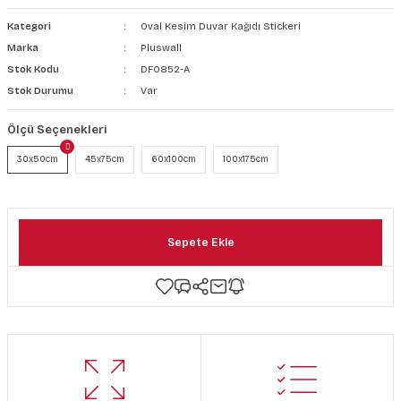
şkanlı Duvar Kanvası
Kategori
Oval Kesim Duvar Kağıdı Stickeri
Marka
Pluswall
Kağıdı
Stok Kodu
DF0852-A
Stok Durumu
Var
Ölçü Seçenekleri
30x50cm
45x75cm
60x100cm
100x175cm
Sepete Ekle