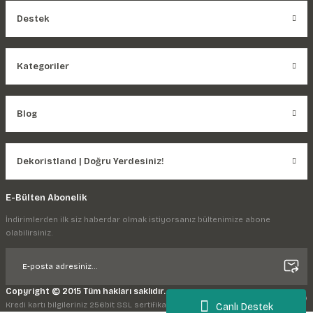
Destek
Kategoriler
Blog
Dekoristland | Doğru Yerdesiniz!
E-Bülten Abonelik
İndirimlerden ilk siz haberdar olmak istiyorsanız bültenimize abone
olabilirsiniz.
Copyright © 2015 Tüm hakları saklıdır.
Kredi kartı bilgileriniz 256bit SSL sertifikası ile korunmaktadır.
Canlı Destek