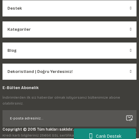
Destek
Kategoriler
Blog
Dekoristland | Doğru Yerdesiniz!
E-Bülten Abonelik
İndirimlerden ilk siz haberdar olmak istiyorsanız bültenimize abone
olabilirsiniz.
Copyright © 2015 Tüm hakları saklıdır.
Kredi kartı bilgileriniz 256bit SSL sertifikası ile korunmaktadır.
Canlı Destek