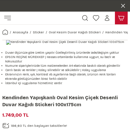
Duvar ölçünüze özel üretim | 3 farklı malzeme seçeneği 😎
Geri Dön
Geri Dön
Yaşam Alanlarınıza Sanat Katıyoruz 🤍
Kendinden Yapışkanlı Kolay Uygulanan Duvar Kağıtları😇
ı
Harita & Şehir Duvar Kağıdı
Hayvan, Yaprak & Çiçek Duvar
Doğa & Manza Duvar Kağıdı
Tasarım & Sanatsal Duvar Ka
Genel
Ahşap, Mermer & Taş Desenli
Kağıdı
Anasayfa
Sticker
Oval Kesim Duvar Kağıdı Stickeri
Kendinden Yapı
Duvar Kağıdı
 Duvar Sticker
Dünya Haritası Duvar Kağıdı
Çiçek Duvar Kağıdı
Doğa Duvar Kağıdı
Soyut Duvar Kağıdı
3d Duvar Kağıdı
Mermer Desenli Duvar Kağıdı
Odası Duvar Kağıdı
r Kağıdı Stickeri
Türkiye Serisi Duvar Kağıdı
Yaprak Desenli Duvar Kağıdı
Manzara Duvar Kağıdı
Sanat Duvar Kağıdı
Araba Duvar Kağıdı
Duvar ölçünüze göre üretim yapılır. Özelleştirilmiş ürünlerde iade/değişim yoktur.
EPSON REÇİNE MÜREKKEP | Hassas ortamlarda kullanıma uygun, su bazlı ve
Taş Desenli Duvar Kağıdı
kokusuzdur.
 & Çiçek Duvar Kağıdı
ticker
Şehir & Ülke Duvar Kağıdı
Hayvan Duvar Kağıdı
Orman Duvar Kağıdı
Geometrik Duvar Kağıdı
Sağlık Duvar Kağıdı
Numune siparişlerinizde tüm malzemelerden A4 ebatında baskılı olarak gönderilir.
Canlı baskı ve renkler | Kolay silinebilir ve sökülebilir | Kolay uygulama
Ahşap Desenli Duvar Kağıdı
Ekranınızın renk, ışık, kontrast vb. ayarlarına bağlı olarak, ürünün renk tonları
ekranda gördüğünüzden biraz farklı olabilir.
Duvar Kağıdı
r Seti
Tropikal Duvar Kağıdı
Graffiti Duvar Kağıdı
Yiyecek ve İçecek Duvar Kağıdı
İstanbul içi uygulama hizmetimiz vardır.
Beton Duvar Kağıdı
tsal Duvar Kağıdı
er Setleri
Deniz Manzara Duvar Kağıdı
Mimari Duvar Kağıdı
Meslekler Duvar Kağıdı
Kendinden Yapışkanlı Oval Kesim Çiçek Desenli
Duvar Kağıdı Stickeri 100x175cm
var Sticker Seti
Uzay Duvar Kağıdı
Müzik Duvar Kağıdı
1.749,00 TL
& Taş Desenli Duvar Kağıdı
186,60 TL den başlayan taksitlerle!