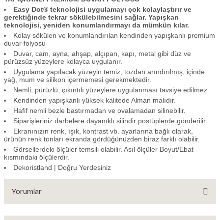
Easy Dot® teknolojisi uygulamayı çok kolaylaştırır ve
gerektiğinde tekrar sökülebilmesini sağlar. Yapışkan
teknolojisi, yeniden konumlandırmayı da mümkün kılar.
Kolay sökülen ve konumlandırılan kendinden yapışkanlı premium
duvar folyosu
Duvar, cam, ayna, ahşap, alçıpan, kapı, metal gibi düz ve
pürüzsüz yüzeylere kolayca uygulanır.
Uygulama yapılacak yüzeyin temiz, tozdan arındırılmış, içinde
yağ, mum ve silikon içermemesi gerekmektedir.
Nemli, pürüzlü, çıkıntılı yüzeylere uygulanması tavsiye edilmez.
Kendinden yapışkanlı yüksek kalitede Alman malıdır.
Hafif nemli bezle bastırmadan ve ovalamadan silinebilir.
Siparişleriniz darbelere dayanıklı silindir postüplerde gönderilir.
Ekranınızın renk, ışık, kontrast vb. ayarlarına bağlı olarak,
ürünün renk tonları ekranda gördüğünüzden biraz farklı olabilir.
Görsellerdeki ölçüler temsili olabilir. Asıl ölçüler Boyut/Ebat
kısmındaki ölçülerdir.
Dekoristland | Doğru Yerdesiniz
Yorumlar