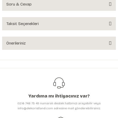
Soru & Cevap
Bu ürüne ilk yorumu siz yapın!
Yorum Yaz
Taksit Seçenekleri
Ürün hakkında henüz soru sorulmamış.
Soru Sor
Önerileriniz
Bu ürünün fiyat bilgisi, resim, ürün açıklamalarında ve diğer konularda
yetersiz gördüğünüz noktaları öneri formunu kullanarak tarafımıza
iletebilirsiniz.
Görüş ve önerileriniz için teşekkür ederiz.
Ürün resmi kalitesiz, bozuk veya görüntülenemiyor.
Ürün açıklamasında eksik bilgiler bulunuyor.
Yardıma mı ihtiyacınız var?
Ürün bilgilerinde hatalar bulunuyor.
0216 748 75 45 numaralı destek hattımızı arayabilir veya
Ürün fiyatı diğer sitelerden daha pahalı.
info@dekoristland.com adresine mail gönderebilirsiniz.
Bu ürüne benzer farklı alternatifler olmalı.