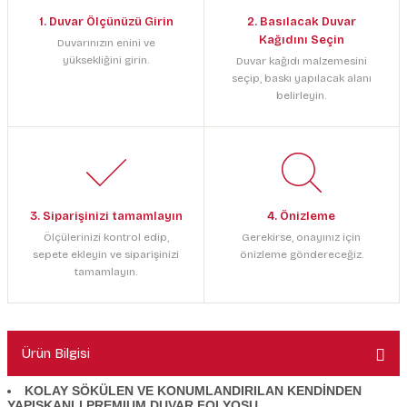
1. Duvar Ölçünüzü Girin
2. Basılacak Duvar
Kağıdını Seçin
Duvarınızın enini ve
yüksekliğini girin.
Duvar kağıdı malzemesini
seçip, baskı yapılacak alanı
belirleyin.
3. Siparişinizi tamamlayın
4. Önizleme
Ölçülerinizi kontrol edip,
Gerekirse, onayınız için
sepete ekleyin ve siparişinizi
önizleme göndereceğiz.
tamamlayın.
Ürün Bilgisi
KOLAY SÖKÜLEN VE KONUMLANDIRILAN KENDİNDEN
YAPIŞKANLI PREMIUM DUVAR FOLYOSU