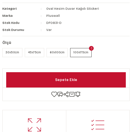
şkanlı Duvar Kanvası
Kategori
Oval Kesim Duvar Kağıdı Stickeri
Marka
Pluswall
Kağıdı
Stok Kodu
DF0831-D
Stok Durumu
Var
Ölçü
30x50cm
45x75cm
60x100cm
100x175cm
Sepete Ekle