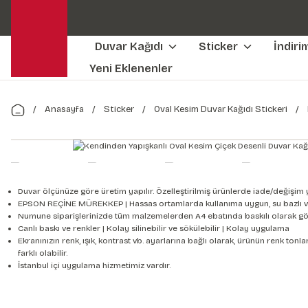
Duvar Kağıdı
Sticker
İndiri
Yeni Eklenenler
Anasayfa
Sticker
Oval Kesim Duvar Kağıdı Stickeri
Duvar ölçünüze göre üretim yapılır. Özelleştirilmiş ürünlerde iade/değişim 
EPSON REÇİNE MÜREKKEP | Hassas ortamlarda kullanıma uygun, su bazlı v
Numune siparişlerinizde tüm malzemelerden A4 ebatında baskılı olarak gön
Canlı baskı ve renkler | Kolay silinebilir ve sökülebilir | Kolay uygulama
Ekranınızın renk, ışık, kontrast vb. ayarlarına bağlı olarak, ürünün renk to
farklı olabilir.
İstanbul içi uygulama hizmetimiz vardır.