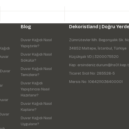
Blog
Dekoristland | Doğru Yerde
Duvar Kağıdı Nasıl
Zümrütevler Mh. Begonyalık Sk. N
Yapıştırılır?
Kağıdı
34852 Maltepe, İstanbul, Türkiye
Duvar Kağıdı Nasıl
Duvar
Küçükyalı VD | 3200075520
Sökülür?
Kep: ersindeniz.durum@hs01.kep.t
Duvar Kağıdı Nasıl
 Duvar
Ticaret Sicil No: 285526-5
Temizlenir?
Mersis No: 1064211036400001
Duvar Kağıdı
ar
Yapıştırıcısı Nasıl
Hazırlanır?
Duvar
Duvar Kağıdı Nasıl
Kaplanır?
Duvar
Duvar Kağıdı Nasıl
Uygulanır?
ıdı