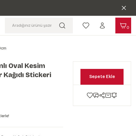
0
50cm
lı Oval Kesim
 Kağıdı Stickeri
Sepete Ekle
lerle!