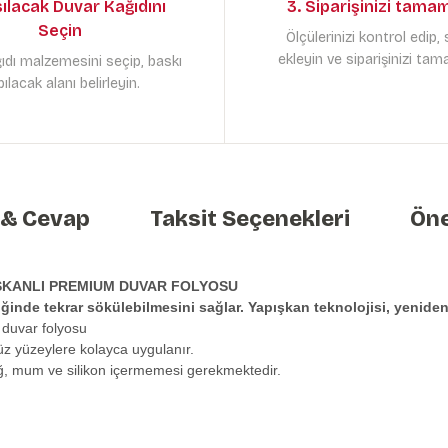
sılacak Duvar Kağıdını
3. Siparişinizi tama
Seçin
Ölçülerinizi kontrol edip,
ekleyin ve siparişinizi tam
ıdı malzemesini seçip, baskı
ılacak alanı belirleyin.
 & Cevap
Taksit Seçenekleri
Öne
ŞKANLI PREMIUM DUVAR FOLYOSU
tiğinde tekrar sökülebilmesini sağlar. Yapışkan teknolojisi, yeni
 duvar folyosu
üz yüzeylere kolayca uygulanır.
ağ, mum ve silikon içermemesi gerekmektedir.