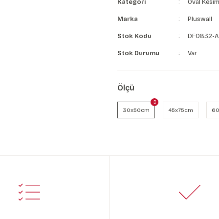
Kategori
Oval Kesim
Marka
Pluswall
Stok Kodu
DF0832-A
Stok Durumu
Var
Ölçü
30x50cm
45x75cm
60