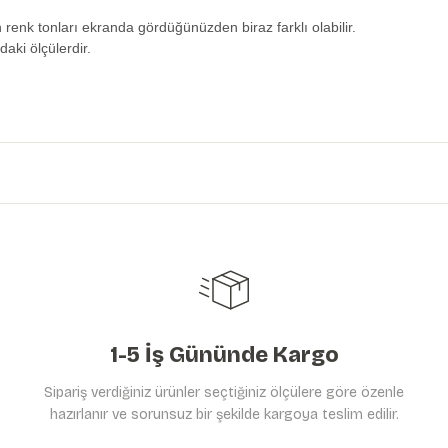
n renk tonları ekranda gördüğünüzden biraz farklı olabilir.
daki ölçülerdir.
etersiz gördüğünüz noktaları öneri formunu kullanarak tarafımıza iletebilirs
Ürün hakkında henüz soru sorulmamış.
Bu ürüne ilk yorumu siz yapın!
Yorum Yaz
Soru Sor
1-5 İş Gününde Kargo
Sipariş verdiğiniz ürünler seçtiğiniz ölçülere göre özenle
hazırlanır ve sorunsuz bir şekilde kargoya teslim edilir.
Gönder