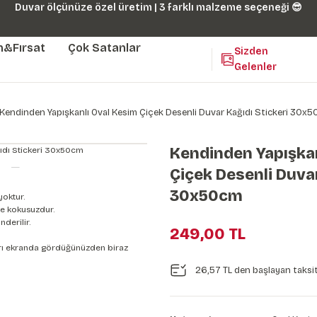
Duvar ölçünüze özel üretim | 3 farklı malzeme seçeneği 😎
m&Fırsat
Çok Satanlar
Sizden
Gelenler
Kendinden Yapışkanlı Oval Kesim Çiçek Desenli Duvar Kağıdı Stickeri 30x
Kendinden Yapışkan
Çiçek Desenli Duvar
30x50cm
yoktur.
e kokusuzdur.
derilir.
249,00 TL
nları ekranda gördüğünüzden biraz
26,57 TL den başlayan taksit