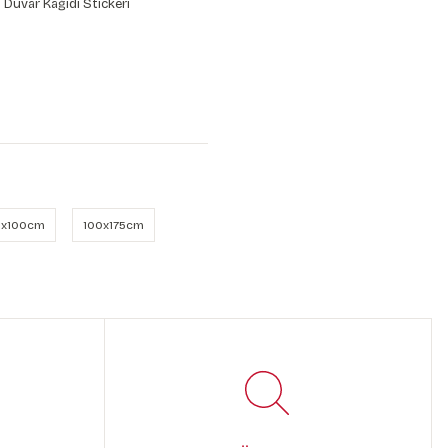
 Duvar Kağıdı Stickeri
x100cm
100x175cm