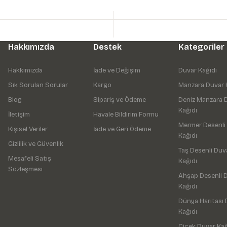
Hakkımızda
Destek
Kategoriler
Hakkımızda
İade ve Değişim
Duvar Kağıdı
Sık Sorulan Sorular
Kargo
Manzara Duvar 
Blog
Sipariş ve Ödeme
Deniz Manzara 
Kağıdı
İletişim
Havale Bildirim Formu
Mermer Desenli
Kişisel Veriler
İade ve Geri Ödeme
Kağıdı
Gizlilik ve Güvenlik
Taş Desenli Duv
Mesafeli Satış
Kağıdı
Sözleşmesi
Ahşap Desenli 
Kağıdı
Dünya Haritası 
Kağıdı
Çiçek Duvar Kağ