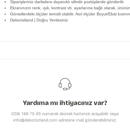
Siparişleriniz darbelere dayanıklı silindir postüplerde gönderilir.
Ekranınızın renk, ışık, kontrast vb. ayarlarına bağlı olarak, ürünü
Görsellerdeki ölçüler temsili olabilir. Asıl ölçüler Boyut/Ebat kısmın
Dekoristland | Doğru Yerdesiniz
Bu ürünün fiyat bilgisi, resim, ürün açıklamalarında ve diğer konularda y
Görüş ve önerileriniz için teşekkür ederiz.
Ürün resmi kalitesiz, bozuk veya görüntülenemiyor.
Ürün açıklamasında eksik bilgiler bulunuyor.
Ürün bilgilerinde hatalar bulunuyor.
Ürün fiyatı diğer sitelerden daha pahalı.
Bu ürüne benzer farklı alternatifler olmalı.
Yardıma mı ihtiyacınız var?
0216 748 75 45 numaralı destek hattımızı arayabilir veya
info@dekoristland.com adresine mail gönderebilirsiniz.