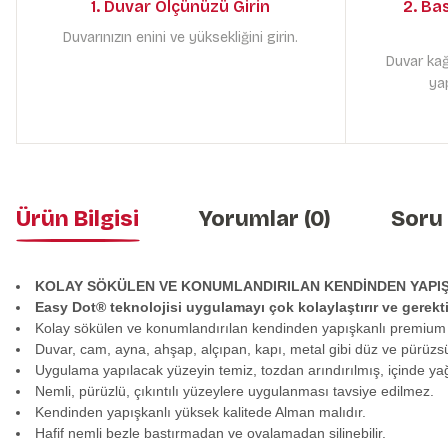
1. Duvar Ölçünüzü Girin
2. Ba
Duvarınızın enini ve yüksekliğini girin.
Duvar kağ
yap
Ürün Bilgisi
Yorumlar (0)
Soru
KOLAY SÖKÜLEN VE KONUMLANDIRILAN KENDİNDEN YAPI
Easy Dot® teknolojisi uygulamayı çok kolaylaştırır ve gerek
Kolay sökülen ve konumlandırılan kendinden yapışkanlı premium
Duvar, cam, ayna, ahşap, alçıpan, kapı, metal gibi düz ve pürüzs
Uygulama yapılacak yüzeyin temiz, tozdan arındırılmış, içinde y
Nemli, pürüzlü, çıkıntılı yüzeylere uygulanması tavsiye edilmez.
Kendinden yapışkanlı yüksek kalitede Alman malıdır.
Hafif nemli bezle bastırmadan ve ovalamadan silinebilir.