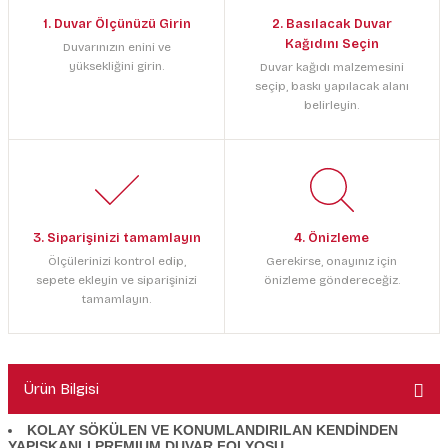
1. Duvar Ölçünüzü Girin
2. Basılacak Duvar
Kağıdını Seçin
Duvarınızın enini ve
yüksekliğini girin.
Duvar kağıdı malzemesini
seçip, baskı yapılacak alanı
belirleyin.
3. Siparişinizi tamamlayın
4. Önizleme
Ölçülerinizi kontrol edip,
Gerekirse, onayınız için
sepete ekleyin ve siparişinizi
önizleme göndereceğiz.
tamamlayın.
Ürün Bilgisi
KOLAY SÖKÜLEN VE KONUMLANDIRILAN KENDİNDEN
YAPIŞKANLI PREMIUM DUVAR FOLYOSU