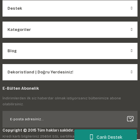
Destek
Kategoriler
Blog
Dekoristland | Doğru Yerdesiniz!
E-Bülten Abonelik
İndirimlerden ilk siz haberdar olmak istiyorsanız bültenimize abone
olabilirsiniz.
Copyright © 2015 Tüm hakları saklıdır.
Kredi kartı bilgileriniz 256bit SSL sertifikası ile korunmaktadır.
Canlı Destek