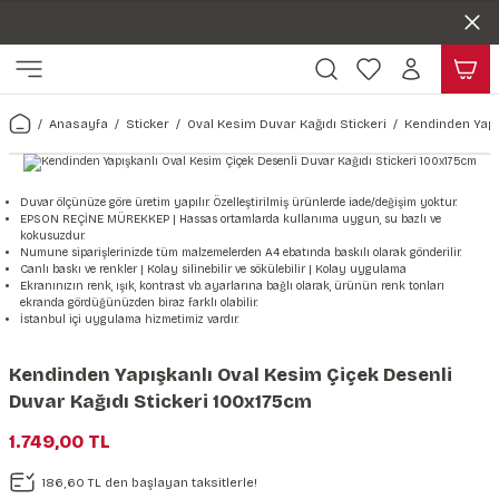
Duvar ölçünüze özel üretim | 3 farklı malzeme seçeneği 😎
Geri Dön
Geri Dön
Yaşam Alanlarınıza Sanat Katıyoruz 🤍
Kendinden Yapışkanlı Kolay Uygulanan Duvar Kağıtları😇
ı
Harita & Şehir Duvar Kağıdı
Hayvan, Yaprak & Çiçek Duvar
Doğa & Manza Duvar Kağıdı
Tasarım & Sanatsal Duvar Ka
Genel
Ahşap, Mermer & Taş Desenli
Kağıdı
Anasayfa
Sticker
Oval Kesim Duvar Kağıdı Stickeri
Kendinden Yapı
Duvar Kağıdı
 Duvar Sticker
Dünya Haritası Duvar Kağıdı
Çiçek Duvar Kağıdı
Doğa Duvar Kağıdı
Soyut Duvar Kağıdı
3d Duvar Kağıdı
Mermer Desenli Duvar Kağıdı
Odası Duvar Kağıdı
r Kağıdı Stickeri
Türkiye Serisi Duvar Kağıdı
Yaprak Desenli Duvar Kağıdı
Manzara Duvar Kağıdı
Sanat Duvar Kağıdı
Araba Duvar Kağıdı
Duvar ölçünüze göre üretim yapılır. Özelleştirilmiş ürünlerde iade/değişim yoktur.
EPSON REÇİNE MÜREKKEP | Hassas ortamlarda kullanıma uygun, su bazlı ve
Taş Desenli Duvar Kağıdı
kokusuzdur.
 & Çiçek Duvar Kağıdı
ticker
Şehir & Ülke Duvar Kağıdı
Hayvan Duvar Kağıdı
Orman Duvar Kağıdı
Geometrik Duvar Kağıdı
Sağlık Duvar Kağıdı
Numune siparişlerinizde tüm malzemelerden A4 ebatında baskılı olarak gönderilir.
Canlı baskı ve renkler | Kolay silinebilir ve sökülebilir | Kolay uygulama
Ahşap Desenli Duvar Kağıdı
Ekranınızın renk, ışık, kontrast vb. ayarlarına bağlı olarak, ürünün renk tonları
ekranda gördüğünüzden biraz farklı olabilir.
Duvar Kağıdı
r Seti
Tropikal Duvar Kağıdı
Graffiti Duvar Kağıdı
Yiyecek ve İçecek Duvar Kağıdı
İstanbul içi uygulama hizmetimiz vardır.
Beton Duvar Kağıdı
tsal Duvar Kağıdı
er Setleri
Deniz Manzara Duvar Kağıdı
Mimari Duvar Kağıdı
Meslekler Duvar Kağıdı
Kendinden Yapışkanlı Oval Kesim Çiçek Desenli
Duvar Kağıdı Stickeri 100x175cm
var Sticker Seti
Uzay Duvar Kağıdı
Müzik Duvar Kağıdı
1.749,00 TL
& Taş Desenli Duvar Kağıdı
186,60 TL den başlayan taksitlerle!