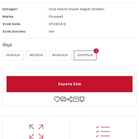
şkanlı Duvar Kanvası
Kategori
Oval Kesim Duvar Kağıdı Stickeri
Marka
Pluswall
Kağıdı
Stok Kodu
DF0834-D
Stok Durumu
Var
Ölçü
30x50cm
45x75cm
60x100cm
100x175cm
Sepete Ekle