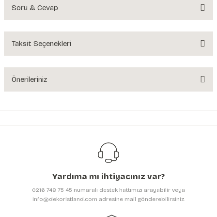
Soru & Cevap
Bu ürüne ilk yorumu siz yapın!
Yorum Yaz
Taksit Seçenekleri
Ürün hakkında henüz soru sorulmamış.
Soru Sor
Önerileriniz
Bu ürünün fiyat bilgisi, resim, ürün açıklamalarında ve diğer konularda
yetersiz gördüğünüz noktaları öneri formunu kullanarak tarafımıza
iletebilirsiniz.
Görüş ve önerileriniz için teşekkür ederiz.
Ürün resmi kalitesiz, bozuk veya görüntülenemiyor.
Ürün açıklamasında eksik bilgiler bulunuyor.
Yardıma mı ihtiyacınız var?
Ürün bilgilerinde hatalar bulunuyor.
0216 748 75 45 numaralı destek hattımızı arayabilir veya
Ürün fiyatı diğer sitelerden daha pahalı.
info@dekoristland.com adresine mail gönderebilirsiniz.
Bu ürüne benzer farklı alternatifler olmalı.