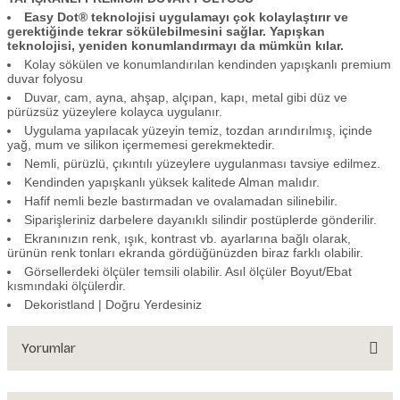
Easy Dot® teknolojisi uygulamayı çok kolaylaştırır ve
gerektiğinde tekrar sökülebilmesini sağlar. Yapışkan
teknolojisi, yeniden konumlandırmayı da mümkün kılar.
Kolay sökülen ve konumlandırılan kendinden yapışkanlı premium
duvar folyosu
Duvar, cam, ayna, ahşap, alçıpan, kapı, metal gibi düz ve
pürüzsüz yüzeylere kolayca uygulanır.
Uygulama yapılacak yüzeyin temiz, tozdan arındırılmış, içinde
yağ, mum ve silikon içermemesi gerekmektedir.
Nemli, pürüzlü, çıkıntılı yüzeylere uygulanması tavsiye edilmez.
Kendinden yapışkanlı yüksek kalitede Alman malıdır.
Hafif nemli bezle bastırmadan ve ovalamadan silinebilir.
Siparişleriniz darbelere dayanıklı silindir postüplerde gönderilir.
Ekranınızın renk, ışık, kontrast vb. ayarlarına bağlı olarak,
ürünün renk tonları ekranda gördüğünüzden biraz farklı olabilir.
Görsellerdeki ölçüler temsili olabilir. Asıl ölçüler Boyut/Ebat
kısmındaki ölçülerdir.
Dekoristland | Doğru Yerdesiniz
Yorumlar