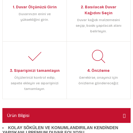
1. Duvar Ölçünüzü Girin
2. Basılacak Duvar
Kağıdını Seçin
Duvarınızın enini ve
yüksekliğini girin.
Duvar kağıdı malzemesini
seçip, baskı yapılacak alanı
belirleyin.
3. Siparişinizi tamamlayın
4. Önizleme
Ölçülerinizi kontrol edip,
Gerekirse, onayınız için
sepete ekleyin ve siparişinizi
önizleme göndereceğiz.
tamamlayın.
Ürün Bilgisi
KOLAY SÖKÜLEN VE KONUMLANDIRILAN KENDİNDEN
YAPIŞKANLI PREMIUM DUVAR FOLYOSU