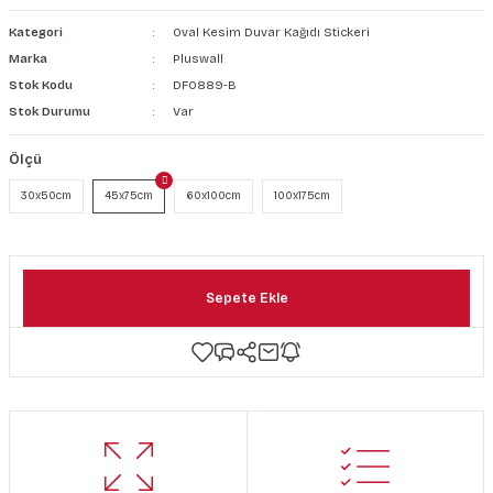
şkanlı Duvar Kanvası
Kategori
Oval Kesim Duvar Kağıdı Stickeri
Marka
Pluswall
Kağıdı
Stok Kodu
DF0889-B
Stok Durumu
Var
Ölçü
30x50cm
45x75cm
60x100cm
100x175cm
Sepete Ekle