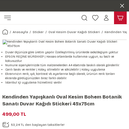
Duvar ölçünüze özel üretim | 3 farklı malzeme seçeneği 😎
Geri Dön
Geri Dön
Yaşam Alanlarınıza Sanat Katıyoruz 🤍
Kendinden Yapışkanlı Kolay Uygulanan Duvar Kağıtları😇
ı
Harita & Şehir Duvar Kağıdı
Hayvan, Yaprak & Çiçek Duvar
Doğa & Manza Duvar Kağıdı
Tasarım & Sanatsal Duvar Ka
Genel
Ahşap, Mermer & Taş Desenli
Kağıdı
Anasayfa
Sticker
Oval Kesim Duvar Kağıdı Stickeri
Kendinden Yapı
Duvar Kağıdı
 Duvar Sticker
Dünya Haritası Duvar Kağıdı
Çiçek Duvar Kağıdı
Doğa Duvar Kağıdı
Soyut Duvar Kağıdı
3d Duvar Kağıdı
Mermer Desenli Duvar Kağıdı
Odası Duvar Kağıdı
r Kağıdı Stickeri
Türkiye Serisi Duvar Kağıdı
Yaprak Desenli Duvar Kağıdı
Manzara Duvar Kağıdı
Sanat Duvar Kağıdı
Araba Duvar Kağıdı
Duvar ölçünüze göre üretim yapılır. Özelleştirilmiş ürünlerde iade/değişim yoktur.
EPSON REÇİNE MÜREKKEP | Hassas ortamlarda kullanıma uygun, su bazlı ve
Taş Desenli Duvar Kağıdı
kokusuzdur.
 & Çiçek Duvar Kağıdı
ticker
Şehir & Ülke Duvar Kağıdı
Hayvan Duvar Kağıdı
Orman Duvar Kağıdı
Geometrik Duvar Kağıdı
Sağlık Duvar Kağıdı
Numune siparişlerinizde tüm malzemelerden A4 ebatında baskılı olarak gönderilir.
Canlı baskı ve renkler | Kolay silinebilir ve sökülebilir | Kolay uygulama
Ahşap Desenli Duvar Kağıdı
Ekranınızın renk, ışık, kontrast vb. ayarlarına bağlı olarak, ürünün renk tonları
ekranda gördüğünüzden biraz farklı olabilir.
Duvar Kağıdı
r Seti
Tropikal Duvar Kağıdı
Graffiti Duvar Kağıdı
Yiyecek ve İçecek Duvar Kağıdı
İstanbul içi uygulama hizmetimiz vardır.
Beton Duvar Kağıdı
tsal Duvar Kağıdı
er Setleri
Deniz Manzara Duvar Kağıdı
Mimari Duvar Kağıdı
Meslekler Duvar Kağıdı
Kendinden Yapışkanlı Oval Kesim Bohem Botanik
Sanatı Duvar Kağıdı Stickeri 45x75cm
var Sticker Seti
Uzay Duvar Kağıdı
Müzik Duvar Kağıdı
499,00 TL
& Taş Desenli Duvar Kağıdı
53,24 TL den başlayan taksitlerle!