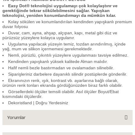
Easy Dot® teknolojisi uygulamayı çok kolaylaştırır ve
gerektiğinde tekrar sökülebilmesini sağlar. Yapışkan
teknolojisi, yeniden konumlandırmayı da mümkün kılar.
Kolay sökülen ve konumlandırılan kendinden yapışkanlı premium
duvar folyosu
Duvar, cam, ayna, ahşap, alçıpan, kapı, metal gibi düz ve
pürüzsüz yüzeylere kolayca uygulanır.
Uygulama yapılacak yüzeyin temiz, tozdan arındırılmış, içinde
yağ, mum ve silikon içermemesi gerekmektedir.
Nemli, pürüzlü, çıkıntılı yüzeylere uygulanması tavsiye edilmez.
Kendinden yapışkanlı yüksek kalitede Alman malıdır.
Hafif nemli bezle bastırmadan ve ovalamadan silinebilir.
Siparişleriniz darbelere dayanıklı silindir postüplerde gönderilir.
Ekranınızın renk, ışık, kontrast vb. ayarlarına bağlı olarak,
ürünün renk tonları ekranda gördüğünüzden biraz farklı olabilir.
Görsellerdeki ölçüler temsili olabilir. Asıl ölçüler Boyut/Ebat
kısmındaki ölçülerdir.
Dekoristland | Doğru Yerdesiniz
Yorumlar