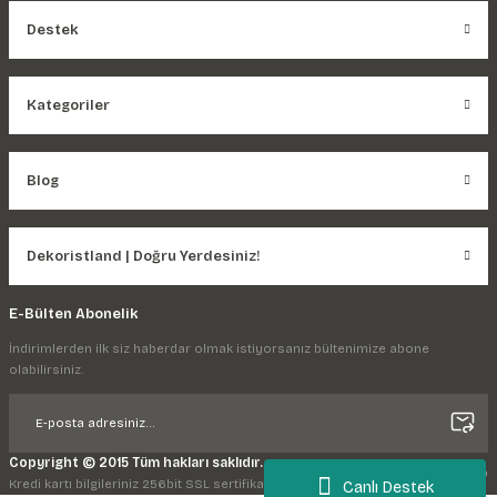
Destek
Kategoriler
Blog
Dekoristland | Doğru Yerdesiniz!
E-Bülten Abonelik
İndirimlerden ilk siz haberdar olmak istiyorsanız bültenimize abone
olabilirsiniz.
Copyright © 2015 Tüm hakları saklıdır.
Kredi kartı bilgileriniz 256bit SSL sertifikası ile korunmaktadır.
Canlı Destek