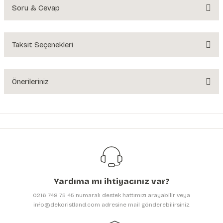
Soru & Cevap
Bu ürüne ilk yorumu siz yapın!
Yorum Yaz
Taksit Seçenekleri
Ürün hakkında henüz soru sorulmamış.
Soru Sor
Önerileriniz
Bu ürünün fiyat bilgisi, resim, ürün açıklamalarında ve diğer konularda
yetersiz gördüğünüz noktaları öneri formunu kullanarak tarafımıza
iletebilirsiniz.
Görüş ve önerileriniz için teşekkür ederiz.
Ürün resmi kalitesiz, bozuk veya görüntülenemiyor.
Ürün açıklamasında eksik bilgiler bulunuyor.
Yardıma mı ihtiyacınız var?
Ürün bilgilerinde hatalar bulunuyor.
0216 748 75 45 numaralı destek hattımızı arayabilir veya
Ürün fiyatı diğer sitelerden daha pahalı.
info@dekoristland.com adresine mail gönderebilirsiniz.
Bu ürüne benzer farklı alternatifler olmalı.