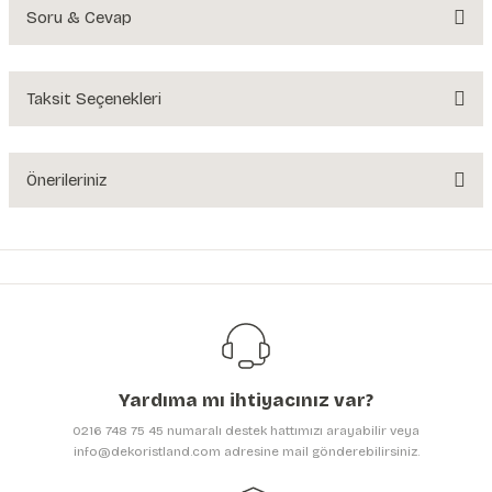
Soru & Cevap
Bu ürüne ilk yorumu siz yapın!
Yorum Yaz
Taksit Seçenekleri
Ürün hakkında henüz soru sorulmamış.
Soru Sor
Önerileriniz
Bu ürünün fiyat bilgisi, resim, ürün açıklamalarında ve diğer konularda
yetersiz gördüğünüz noktaları öneri formunu kullanarak tarafımıza
iletebilirsiniz.
Görüş ve önerileriniz için teşekkür ederiz.
Ürün resmi kalitesiz, bozuk veya görüntülenemiyor.
Ürün açıklamasında eksik bilgiler bulunuyor.
Yardıma mı ihtiyacınız var?
Ürün bilgilerinde hatalar bulunuyor.
0216 748 75 45 numaralı destek hattımızı arayabilir veya
Ürün fiyatı diğer sitelerden daha pahalı.
info@dekoristland.com adresine mail gönderebilirsiniz.
Bu ürüne benzer farklı alternatifler olmalı.