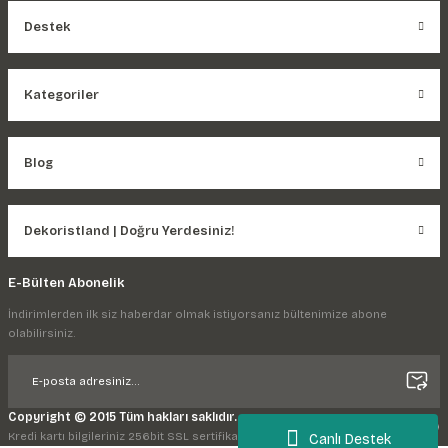
Destek
Kategoriler
Blog
Dekoristland | Doğru Yerdesiniz!
E-Bülten Abonelik
İndirimlerden ilk siz haberdar olmak istiyorsanız bültenimize abone
olabilirsiniz.
Copyright © 2015 Tüm hakları saklıdır.
Kredi kartı bilgileriniz 256bit SSL sertifikası ile korunmaktadır.
Canlı Destek