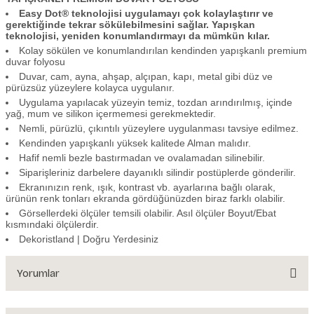
Easy Dot® teknolojisi uygulamayı çok kolaylaştırır ve
gerektiğinde tekrar sökülebilmesini sağlar. Yapışkan
teknolojisi, yeniden konumlandırmayı da mümkün kılar.
Kolay sökülen ve konumlandırılan kendinden yapışkanlı premium
duvar folyosu
Duvar, cam, ayna, ahşap, alçıpan, kapı, metal gibi düz ve
pürüzsüz yüzeylere kolayca uygulanır.
Uygulama yapılacak yüzeyin temiz, tozdan arındırılmış, içinde
yağ, mum ve silikon içermemesi gerekmektedir.
Nemli, pürüzlü, çıkıntılı yüzeylere uygulanması tavsiye edilmez.
Kendinden yapışkanlı yüksek kalitede Alman malıdır.
Hafif nemli bezle bastırmadan ve ovalamadan silinebilir.
Siparişleriniz darbelere dayanıklı silindir postüplerde gönderilir.
Ekranınızın renk, ışık, kontrast vb. ayarlarına bağlı olarak,
ürünün renk tonları ekranda gördüğünüzden biraz farklı olabilir.
Görsellerdeki ölçüler temsili olabilir. Asıl ölçüler Boyut/Ebat
kısmındaki ölçülerdir.
Dekoristland | Doğru Yerdesiniz
Yorumlar