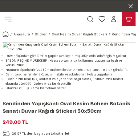
Duvar ölçünüze özel üretim | 3 farklı malzeme seçeneği 😎
Geri Dön
Geri Dön
Yaşam Alanlarınıza Sanat Katıyoruz 🤍
Kendinden Yapışkanlı Kolay Uygulanan Duvar Kağıtları😇
ı
Harita & Şehir Duvar Kağıdı
Hayvan, Yaprak & Çiçek Duvar
Doğa & Manza Duvar Kağıdı
Tasarım & Sanatsal Duvar Ka
Genel
Ahşap, Mermer & Taş Desenli
Kağıdı
Anasayfa
Sticker
Oval Kesim Duvar Kağıdı Stickeri
Kendinden Yapı
Duvar Kağıdı
 Duvar Sticker
Dünya Haritası Duvar Kağıdı
Çiçek Duvar Kağıdı
Doğa Duvar Kağıdı
Soyut Duvar Kağıdı
3d Duvar Kağıdı
Mermer Desenli Duvar Kağıdı
Odası Duvar Kağıdı
r Kağıdı Stickeri
Türkiye Serisi Duvar Kağıdı
Yaprak Desenli Duvar Kağıdı
Manzara Duvar Kağıdı
Sanat Duvar Kağıdı
Araba Duvar Kağıdı
Duvar ölçünüze göre üretim yapılır. Özelleştirilmiş ürünlerde iade/değişim yoktur.
EPSON REÇİNE MÜREKKEP | Hassas ortamlarda kullanıma uygun, su bazlı ve
Taş Desenli Duvar Kağıdı
kokusuzdur.
 & Çiçek Duvar Kağıdı
ticker
Şehir & Ülke Duvar Kağıdı
Hayvan Duvar Kağıdı
Orman Duvar Kağıdı
Geometrik Duvar Kağıdı
Sağlık Duvar Kağıdı
Numune siparişlerinizde tüm malzemelerden A4 ebatında baskılı olarak gönderilir.
Canlı baskı ve renkler | Kolay silinebilir ve sökülebilir | Kolay uygulama
Ahşap Desenli Duvar Kağıdı
Ekranınızın renk, ışık, kontrast vb. ayarlarına bağlı olarak, ürünün renk tonları
ekranda gördüğünüzden biraz farklı olabilir.
Duvar Kağıdı
r Seti
Tropikal Duvar Kağıdı
Graffiti Duvar Kağıdı
Yiyecek ve İçecek Duvar Kağıdı
İstanbul içi uygulama hizmetimiz vardır.
Beton Duvar Kağıdı
tsal Duvar Kağıdı
er Setleri
Deniz Manzara Duvar Kağıdı
Mimari Duvar Kağıdı
Meslekler Duvar Kağıdı
Kendinden Yapışkanlı Oval Kesim Bohem Botanik
Sanatı Duvar Kağıdı Stickeri 30x50cm
var Sticker Seti
Uzay Duvar Kağıdı
Müzik Duvar Kağıdı
249,00 TL
& Taş Desenli Duvar Kağıdı
26,57 TL den başlayan taksitlerle!