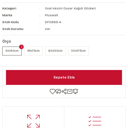
şkanlı Duvar Kanvası
Kategori
Oval Kesim Duvar Kağıdı Stickeri
Marka
Pluswall
Kağıdı
Stok Kodu
DF0889-A
Stok Durumu
Var
Ölçü
30x50cm
45x75cm
60x100cm
100x175cm
Sepete Ekle