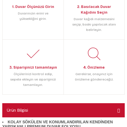
1. Duvar Ölçünüzü Girin
2. Basılacak Duvar
Kağıdını Seçin
Duvarınızın enini ve
yüksekliğini girin.
Duvar kağıdı malzemesini
seçip, baskı yapılacak alanı
belirleyin.
3. Siparişinizi tamamlayın
4. Önizleme
Ölçülerinizi kontrol edip,
Gerekirse, onayınız için
sepete ekleyin ve siparişinizi
önizleme göndereceğiz.
tamamlayın.
Ürün Bilgisi
KOLAY SÖKÜLEN VE KONUMLANDIRILAN KENDİNDEN
YAPIŞKANLI PREMIUM DUVAR FOLYOSU