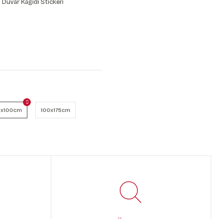
 Duvar Kağıdı Stickeri
C
x100cm
100x175cm