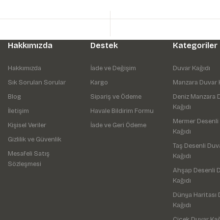
Hakkımızda
Destek
Kategoriler
Hakkımızda
İade ve Değişim
Duvar Kağıdı
Sık Sorulan Sorular
Kargo
Manzara Duvar 
Blog
Sipariş ve Ödeme
Deniz Manzara 
Kağıdı
İletişim
Havale Bildirim Formu
Mermer Desenli
Kişisel Veriler
İade ve Geri Ödeme
Kağıdı
Gizlilik ve Güvenlik
Taş Desenli Duv
Mesafeli Satış
Kağıdı
Sözleşmesi
Ahşap Desenli 
Kağıdı
Dünya Haritası 
Kağıdı
Çiçek Duvar Kağ