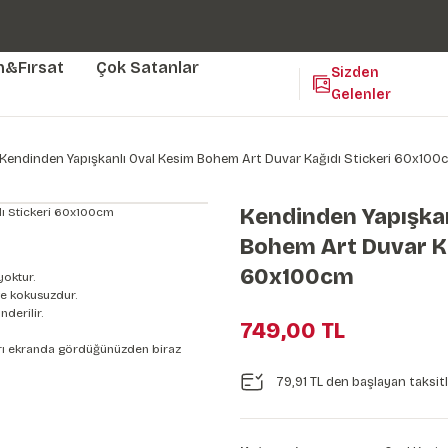
Duvar ölçünüze özel üretim | 3 farklı malzeme seçeneği 😎
Yaşam Alanlarınıza Sanat Katıyoruz 🤍
Kendinden Yapışkanlı Kolay Uygulanan Duvar Kağıtları😇
m&Fırsat
Çok Satanlar
Sizden
Gelenler
Kendinden Yapışkanlı Oval Kesim Bohem Art Duvar Kağıdı Stickeri 60x100
Kendinden Yapışkan
Bohem Art Duvar Ka
60x100cm
yoktur.
e kokusuzdur.
derilir.
749,00 TL
nları ekranda gördüğünüzden biraz
79,91 TL den başlayan taksitl