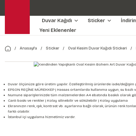
Duvar Kağıdı
Sticker
İndiri
Yeni Eklenenler
Anasayfa
Sticker
Oval Kesim Duvar Kağıdı Stickeri
Duvar ölçünüze göre üretim yapılır. Özelleştirilmiş ürünlerde iade/değişim 
EPSON REÇİNE MÜREKKEP | Hassas ortamlarda kullanıma uygun, su bazlı v
Numune siparişlerinizde tüm malzemelerden A4 ebatında baskılı olarak gön
Canlı baskı ve renkler | Kolay silinebilir ve sökülebilir | Kolay uygulama
Ekranınızın renk, ışık, kontrast vb. ayarlarına bağlı olarak, ürünün renk to
farklı olabilir.
İstanbul içi uygulama hizmetimiz vardır.