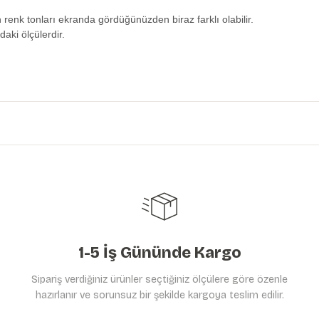
n renk tonları ekranda gördüğünüzden biraz farklı olabilir.
daki ölçülerdir.
etersiz gördüğünüz noktaları öneri formunu kullanarak tarafımıza iletebilirs
Ürün hakkında henüz soru sorulmamış.
Bu ürüne ilk yorumu siz yapın!
Yorum Yaz
Soru Sor
1-5 İş Gününde Kargo
Sipariş verdiğiniz ürünler seçtiğiniz ölçülere göre özenle
hazırlanır ve sorunsuz bir şekilde kargoya teslim edilir.
Gönder