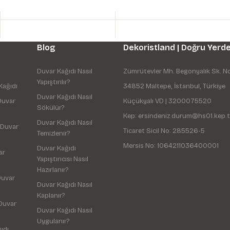
Blog
Dekoristland | Doğru Yerde
Duvar Kağıdı Nasıl
Zümrütevler Mh. Begonyalık Sk. N
Yapıştırılır?
Kağıdı
34852 Maltepe, İstanbul, Türkiye
Duvar Kağıdı Nasıl
Duvar
Küçükyalı VD | 3200075520
Sökülür?
Kep: ersindeniz.durum@hs01.kep.t
Duvar Kağıdı Nasıl
 Duvar
Ticaret Sicil No: 285526-5
Temizlenir?
Mersis No: 1064211036400001
Duvar Kağıdı
ar
Yapıştırıcısı Nasıl
Hazırlanır?
Duvar
Duvar Kağıdı Nasıl
Kaplanır?
Duvar
Duvar Kağıdı Nasıl
Uygulanır?
ıdı