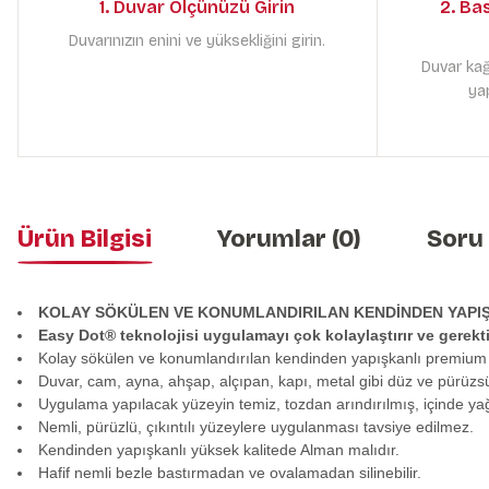
1. Duvar Ölçünüzü Girin
2. Ba
Duvarınızın enini ve yüksekliğini girin.
Duvar kağ
yap
Ürün Bilgisi
Yorumlar (0)
Soru
KOLAY SÖKÜLEN VE KONUMLANDIRILAN KENDİNDEN YAPI
Easy Dot® teknolojisi uygulamayı çok kolaylaştırır ve gerek
Kolay sökülen ve konumlandırılan kendinden yapışkanlı premium
Duvar, cam, ayna, ahşap, alçıpan, kapı, metal gibi düz ve pürüzs
Uygulama yapılacak yüzeyin temiz, tozdan arındırılmış, içinde y
Nemli, pürüzlü, çıkıntılı yüzeylere uygulanması tavsiye edilmez.
Kendinden yapışkanlı yüksek kalitede Alman malıdır.
Hafif nemli bezle bastırmadan ve ovalamadan silinebilir.