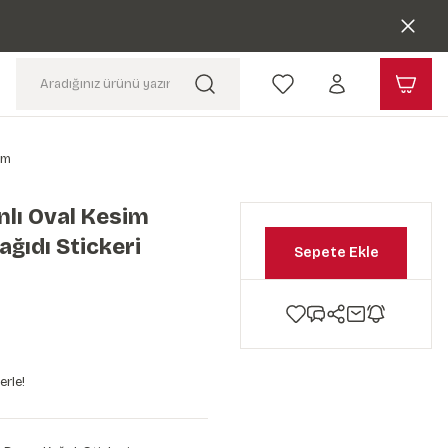
cm
lı Oval Kesim
ğıdı Stickeri
Sepete Ekle
erle!