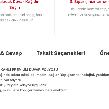
sılacak Duvar Kağıdını
3. Siparişinizi tama
Seçin
Ölçülerinizi kontrol edip,
ekleyin ve siparişinizi tam
ıdı malzemesini seçip, baskı
ılacak alanı belirleyin.
 & Cevap
Taksit Seçenekleri
Öne
ŞKANLI PREMIUM DUVAR FOLYOSU
tiğinde tekrar sökülebilmesini sağlar. Yapışkan teknolojisi, yeni
 duvar folyosu
üz yüzeylere kolayca uygulanır.
ağ, mum ve silikon içermemesi gerekmektedir.