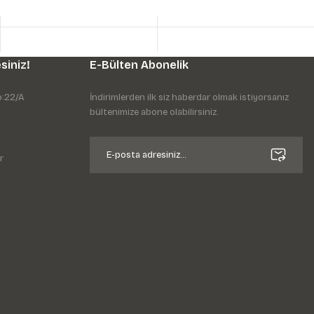
siniz!
E-Bülten Abonelik
o:22/A
İndirimlerden ilk siz haberdar olmak istiyorsanız
bültenimize abone olabilirsiniz.
r