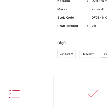
Kategori
Oval Kesim
Marka
Pluswall
Stok Kodu
DF0846-
Stok Durumu
Var
Ölçü
30x50cm
45x75cm
60