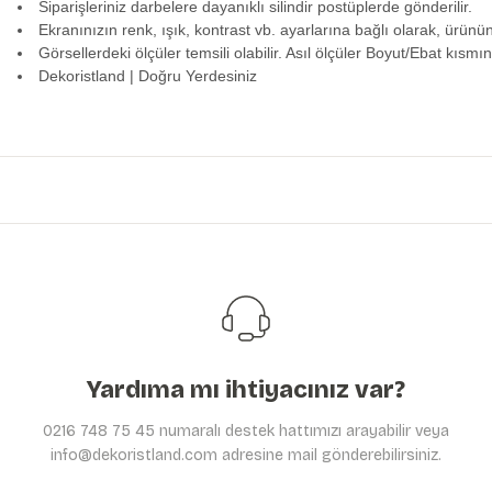
Siparişleriniz darbelere dayanıklı silindir postüplerde gönderilir.
Ekranınızın renk, ışık, kontrast vb. ayarlarına bağlı olarak, ürünü
Görsellerdeki ölçüler temsili olabilir. Asıl ölçüler Boyut/Ebat kısmın
Dekoristland | Doğru Yerdesiniz
Bu ürünün fiyat bilgisi, resim, ürün açıklamalarında ve diğer konularda y
Görüş ve önerileriniz için teşekkür ederiz.
Ürün resmi kalitesiz, bozuk veya görüntülenemiyor.
Ürün açıklamasında eksik bilgiler bulunuyor.
Ürün bilgilerinde hatalar bulunuyor.
Ürün fiyatı diğer sitelerden daha pahalı.
Bu ürüne benzer farklı alternatifler olmalı.
Yardıma mı ihtiyacınız var?
0216 748 75 45 numaralı destek hattımızı arayabilir veya
info@dekoristland.com adresine mail gönderebilirsiniz.