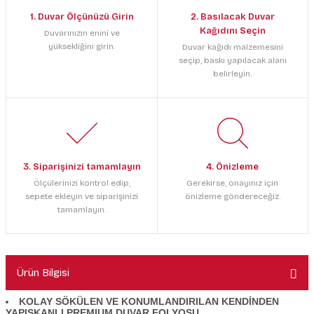
1. Duvar Ölçünüzü Girin
2. Basılacak Duvar
Kağıdını Seçin
Duvarınızın enini ve
yüksekliğini girin.
Duvar kağıdı malzemesini
seçip, baskı yapılacak alanı
belirleyin.
3. Siparişinizi tamamlayın
4. Önizleme
Ölçülerinizi kontrol edip,
Gerekirse, onayınız için
sepete ekleyin ve siparişinizi
önizleme göndereceğiz.
tamamlayın.
Ürün Bilgisi
KOLAY SÖKÜLEN VE KONUMLANDIRILAN KENDİNDEN
YAPIŞKANLI PREMIUM DUVAR FOLYOSU