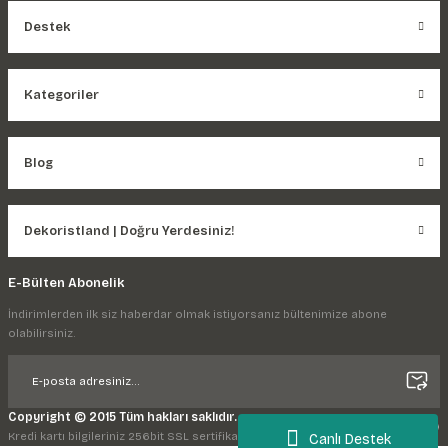
Destek
Kategoriler
Blog
Dekoristland | Doğru Yerdesiniz!
E-Bülten Abonelik
İndirimlerden ilk siz haberdar olmak istiyorsanız bültenimize abone
olabilirsiniz.
Copyright © 2015 Tüm hakları saklıdır.
Kredi kartı bilgileriniz 256bit SSL sertifikası ile korunmaktadır.
Canlı Destek