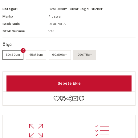
şkanlı Duvar Kanvası
Kategori
Oval Kesim Duvar Kağıdı Stickeri
Marka
Pluswall
Kağıdı
Stok Kodu
DF0849-A
Stok Durumu
Var
Ölçü
30x50cm
45x75cm
60x100cm
100x175cm
Sepete Ekle