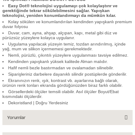
Easy Dot® teknolojisi uygulamayı çok kolaylaştırır ve
gerektiğinde tekrar sökülebilmesini sağlar. Yapışkan
teknolojisi, yeniden konumlandırmayı da mümkün kılar.
Kolay sökülen ve konumlandırılan kendinden yapışkanlı premium
duvar folyosu
Duvar, cam, ayna, ahşap, alçıpan, kapı, metal gibi düz ve
pürüzsüz yüzeylere kolayca uygulanır.
Uygulama yapılacak yüzeyin temiz, tozdan arındırılmış, içinde
yağ, mum ve silikon içermemesi gerekmektedir.
Nemli, pürüzlü, çıkıntılı yüzeylere uygulanması tavsiye edilmez.
Kendinden yapışkanlı yüksek kalitede Alman malıdır.
Hafif nemli bezle bastırmadan ve ovalamadan silinebilir.
Siparişleriniz darbelere dayanıklı silindir postüplerde gönderilir.
Ekranınızın renk, ışık, kontrast vb. ayarlarına bağlı olarak,
ürünün renk tonları ekranda gördüğünüzden biraz farklı olabilir.
Görsellerdeki ölçüler temsili olabilir. Asıl ölçüler Boyut/Ebat
kısmındaki ölçülerdir.
Dekoristland | Doğru Yerdesiniz
Yorumlar