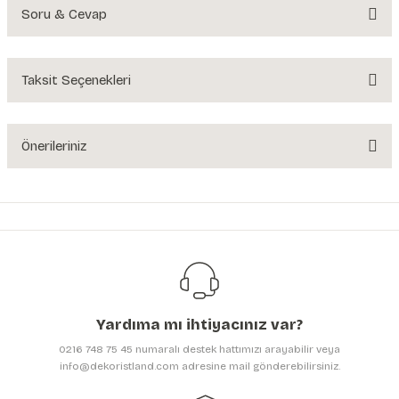
Soru & Cevap
Bu ürüne ilk yorumu siz yapın!
Yorum Yaz
Taksit Seçenekleri
Ürün hakkında henüz soru sorulmamış.
Soru Sor
Önerileriniz
Bu ürünün fiyat bilgisi, resim, ürün açıklamalarında ve diğer konularda
yetersiz gördüğünüz noktaları öneri formunu kullanarak tarafımıza
iletebilirsiniz.
Görüş ve önerileriniz için teşekkür ederiz.
Ürün resmi kalitesiz, bozuk veya görüntülenemiyor.
Ürün açıklamasında eksik bilgiler bulunuyor.
Yardıma mı ihtiyacınız var?
Ürün bilgilerinde hatalar bulunuyor.
0216 748 75 45 numaralı destek hattımızı arayabilir veya
Ürün fiyatı diğer sitelerden daha pahalı.
info@dekoristland.com adresine mail gönderebilirsiniz.
Bu ürüne benzer farklı alternatifler olmalı.