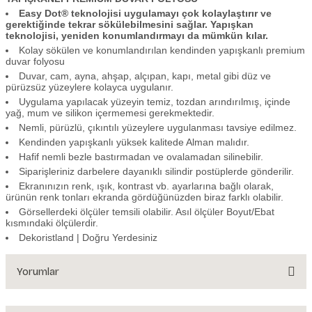
Easy Dot® teknolojisi uygulamayı çok kolaylaştırır ve
gerektiğinde tekrar sökülebilmesini sağlar. Yapışkan
teknolojisi, yeniden konumlandırmayı da mümkün kılar.
Kolay sökülen ve konumlandırılan kendinden yapışkanlı premium
duvar folyosu
Duvar, cam, ayna, ahşap, alçıpan, kapı, metal gibi düz ve
pürüzsüz yüzeylere kolayca uygulanır.
Uygulama yapılacak yüzeyin temiz, tozdan arındırılmış, içinde
yağ, mum ve silikon içermemesi gerekmektedir.
Nemli, pürüzlü, çıkıntılı yüzeylere uygulanması tavsiye edilmez.
Kendinden yapışkanlı yüksek kalitede Alman malıdır.
Hafif nemli bezle bastırmadan ve ovalamadan silinebilir.
Siparişleriniz darbelere dayanıklı silindir postüplerde gönderilir.
Ekranınızın renk, ışık, kontrast vb. ayarlarına bağlı olarak,
ürünün renk tonları ekranda gördüğünüzden biraz farklı olabilir.
Görsellerdeki ölçüler temsili olabilir. Asıl ölçüler Boyut/Ebat
kısmındaki ölçülerdir.
Dekoristland | Doğru Yerdesiniz
Yorumlar