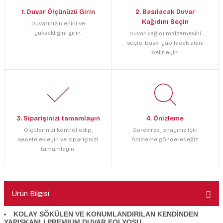
1. Duvar Ölçünüzü Girin
2. Basılacak Duvar
Kağıdını Seçin
Duvarınızın enini ve
yüksekliğini girin.
Duvar kağıdı malzemesini
seçip, baskı yapılacak alanı
belirleyin.
3. Siparişinizi tamamlayın
4. Önizleme
Ölçülerinizi kontrol edip,
Gerekirse, onayınız için
sepete ekleyin ve siparişinizi
önizleme göndereceğiz.
tamamlayın.
Ürün Bilgisi
KOLAY SÖKÜLEN VE KONUMLANDIRILAN KENDİNDEN
YAPIŞKANLI PREMIUM DUVAR FOLYOSU