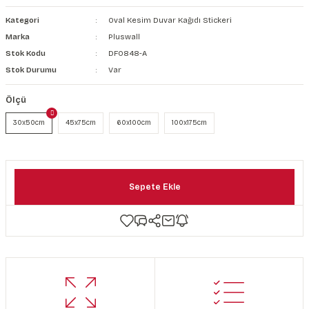
şkanlı Duvar Kanvası
Kategori
Oval Kesim Duvar Kağıdı Stickeri
Marka
Pluswall
Kağıdı
Stok Kodu
DF0848-A
Stok Durumu
Var
Ölçü
30x50cm
45x75cm
60x100cm
100x175cm
Sepete Ekle