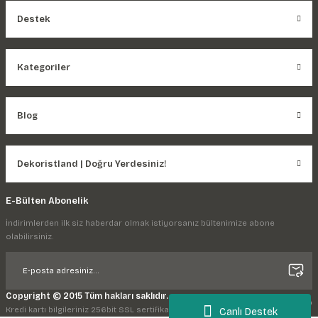
Destek
Kategoriler
Blog
Dekoristland | Doğru Yerdesiniz!
E-Bülten Abonelik
İndirimlerden ilk siz haberdar olmak istiyorsanız bültenimize abone
olabilirsiniz.
Copyright © 2015 Tüm hakları saklıdır.
Kredi kartı bilgileriniz 256bit SSL sertifikası ile korunmaktadır.
Canlı Destek