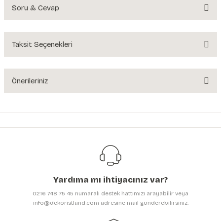
Soru & Cevap
Bu ürüne ilk yorumu siz yapın!
Yorum Yaz
Taksit Seçenekleri
Ürün hakkında henüz soru sorulmamış.
Soru Sor
Önerileriniz
Bu ürünün fiyat bilgisi, resim, ürün açıklamalarında ve diğer konularda
yetersiz gördüğünüz noktaları öneri formunu kullanarak tarafımıza
iletebilirsiniz.
Görüş ve önerileriniz için teşekkür ederiz.
Ürün resmi kalitesiz, bozuk veya görüntülenemiyor.
Ürün açıklamasında eksik bilgiler bulunuyor.
Yardıma mı ihtiyacınız var?
Ürün bilgilerinde hatalar bulunuyor.
0216 748 75 45 numaralı destek hattımızı arayabilir veya
Ürün fiyatı diğer sitelerden daha pahalı.
info@dekoristland.com adresine mail gönderebilirsiniz.
Bu ürüne benzer farklı alternatifler olmalı.