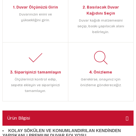
1. Duvar Ölçünüzü Girin
2. Basılacak Duvar
Kağıdını Seçin
Duvarınızın enini ve
yüksekliğini girin.
Duvar kağıdı malzemesini
seçip, baskı yapılacak alanı
belirleyin.
3. Siparişinizi tamamlayın
4. Önizleme
Ölçülerinizi kontrol edip,
Gerekirse, onayınız için
sepete ekleyin ve siparişinizi
önizleme göndereceğiz.
tamamlayın.
Ürün Bilgisi
KOLAY SÖKÜLEN VE KONUMLANDIRILAN KENDİNDEN
YAPIŞKANLI PREMIUM DUVAR FOLYOSU