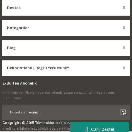
Destek
Kategoriler
Blog
Dekoristland | Doğru Yerdesiniz!
E-Bülten Abonelik
İndirimlerden ilk siz haberdar olmak istiyorsanız bültenimize abone
olabilirsiniz.
Copyright © 2015 Tüm hakları saklıdır.
Kredi kartı bilgileriniz 256bit SSL sertifikası ile korunmaktadır.
Canlı Destek