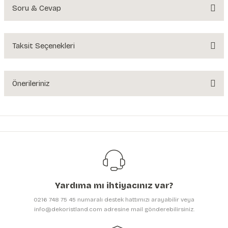
Soru & Cevap
Bu ürüne ilk yorumu siz yapın!
Yorum Yaz
Taksit Seçenekleri
Ürün hakkında henüz soru sorulmamış.
Soru Sor
Önerileriniz
Bu ürünün fiyat bilgisi, resim, ürün açıklamalarında ve diğer konularda
yetersiz gördüğünüz noktaları öneri formunu kullanarak tarafımıza
iletebilirsiniz.
Görüş ve önerileriniz için teşekkür ederiz.
Ürün resmi kalitesiz, bozuk veya görüntülenemiyor.
Ürün açıklamasında eksik bilgiler bulunuyor.
Yardıma mı ihtiyacınız var?
Ürün bilgilerinde hatalar bulunuyor.
0216 748 75 45 numaralı destek hattımızı arayabilir veya
Ürün fiyatı diğer sitelerden daha pahalı.
info@dekoristland.com adresine mail gönderebilirsiniz.
Bu ürüne benzer farklı alternatifler olmalı.