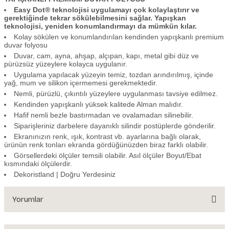
Easy Dot® teknolojisi uygulamayı çok kolaylaştırır ve
gerektiğinde tekrar sökülebilmesini sağlar. Yapışkan
teknolojisi, yeniden konumlandırmayı da mümkün kılar.
Kolay sökülen ve konumlandırılan kendinden yapışkanlı premium
duvar folyosu
Duvar, cam, ayna, ahşap, alçıpan, kapı, metal gibi düz ve
pürüzsüz yüzeylere kolayca uygulanır.
Uygulama yapılacak yüzeyin temiz, tozdan arındırılmış, içinde
yağ, mum ve silikon içermemesi gerekmektedir.
Nemli, pürüzlü, çıkıntılı yüzeylere uygulanması tavsiye edilmez.
Kendinden yapışkanlı yüksek kalitede Alman malıdır.
Hafif nemli bezle bastırmadan ve ovalamadan silinebilir.
Siparişleriniz darbelere dayanıklı silindir postüplerde gönderilir.
Ekranınızın renk, ışık, kontrast vb. ayarlarına bağlı olarak,
ürünün renk tonları ekranda gördüğünüzden biraz farklı olabilir.
Görsellerdeki ölçüler temsili olabilir. Asıl ölçüler Boyut/Ebat
kısmındaki ölçülerdir.
Dekoristland | Doğru Yerdesiniz
Yorumlar