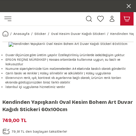
Duvar ölçünüze özel üretim | 3 farklı malzeme seçeneği 😎
Geri Dön
Geri Dön
Yaşam Alanlarınıza Sanat Katıyoruz 🤍
Kendinden Yapışkanlı Kolay Uygulanan Duvar Kağıtları😇
ı
Harita & Şehir Duvar Kağıdı
Hayvan, Yaprak & Çiçek Duvar
Doğa & Manza Duvar Kağıdı
Tasarım & Sanatsal Duvar Ka
Genel
Ahşap, Mermer & Taş Desenli
Kağıdı
Anasayfa
Sticker
Oval Kesim Duvar Kağıdı Stickeri
Kendinden Yapı
Duvar Kağıdı
 Duvar Sticker
Dünya Haritası Duvar Kağıdı
Çiçek Duvar Kağıdı
Doğa Duvar Kağıdı
Soyut Duvar Kağıdı
3d Duvar Kağıdı
Mermer Desenli Duvar Kağıdı
Odası Duvar Kağıdı
r Kağıdı Stickeri
Türkiye Serisi Duvar Kağıdı
Yaprak Desenli Duvar Kağıdı
Manzara Duvar Kağıdı
Sanat Duvar Kağıdı
Araba Duvar Kağıdı
Duvar ölçünüze göre üretim yapılır. Özelleştirilmiş ürünlerde iade/değişim yoktur.
EPSON REÇİNE MÜREKKEP | Hassas ortamlarda kullanıma uygun, su bazlı ve
Taş Desenli Duvar Kağıdı
kokusuzdur.
 & Çiçek Duvar Kağıdı
ticker
Şehir & Ülke Duvar Kağıdı
Hayvan Duvar Kağıdı
Orman Duvar Kağıdı
Geometrik Duvar Kağıdı
Sağlık Duvar Kağıdı
Numune siparişlerinizde tüm malzemelerden A4 ebatında baskılı olarak gönderilir.
Canlı baskı ve renkler | Kolay silinebilir ve sökülebilir | Kolay uygulama
Ahşap Desenli Duvar Kağıdı
Ekranınızın renk, ışık, kontrast vb. ayarlarına bağlı olarak, ürünün renk tonları
ekranda gördüğünüzden biraz farklı olabilir.
Duvar Kağıdı
r Seti
Tropikal Duvar Kağıdı
Graffiti Duvar Kağıdı
Yiyecek ve İçecek Duvar Kağıdı
İstanbul içi uygulama hizmetimiz vardır.
Beton Duvar Kağıdı
tsal Duvar Kağıdı
er Setleri
Deniz Manzara Duvar Kağıdı
Mimari Duvar Kağıdı
Meslekler Duvar Kağıdı
Kendinden Yapışkanlı Oval Kesim Bohem Art Duvar
Kağıdı Stickeri 60x100cm
var Sticker Seti
Uzay Duvar Kağıdı
Müzik Duvar Kağıdı
749,00 TL
& Taş Desenli Duvar Kağıdı
79,91 TL den başlayan taksitlerle!