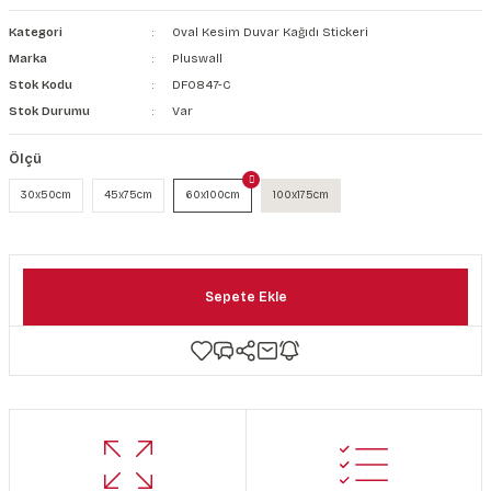
şkanlı Duvar Kanvası
Kategori
Oval Kesim Duvar Kağıdı Stickeri
Marka
Pluswall
Kağıdı
Stok Kodu
DF0847-C
Stok Durumu
Var
Ölçü
30x50cm
45x75cm
60x100cm
100x175cm
Sepete Ekle