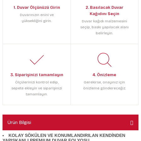
1. Duvar Ölçünüzü Girin
2. Basılacak Duvar
Kağıdını Seçin
Duvarınızın enini ve
yüksekliğini girin.
Duvar kağıdı malzemesini
seçip, baskı yapılacak alanı
belirleyin.
3. Siparişinizi tamamlayın
4. Önizleme
Ölçülerinizi kontrol edip,
Gerekirse, onayınız için
sepete ekleyin ve siparişinizi
önizleme göndereceğiz.
tamamlayın.
Ürün Bilgisi
KOLAY SÖKÜLEN VE KONUMLANDIRILAN KENDİNDEN
YAPIŞKANLI PREMIUM DUVAR FOLYOSU