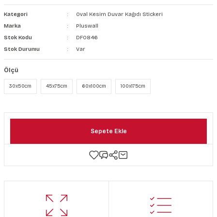
şkanlı Duvar Kanvası
Kategori
Oval Kesim Duvar Kağıdı Stickeri
Marka
Pluswall
Kağıdı
Stok Kodu
DF0846
Stok Durumu
Var
Ölçü
30x50cm
45x75cm
60x100cm
100x175cm
Sepete Ekle