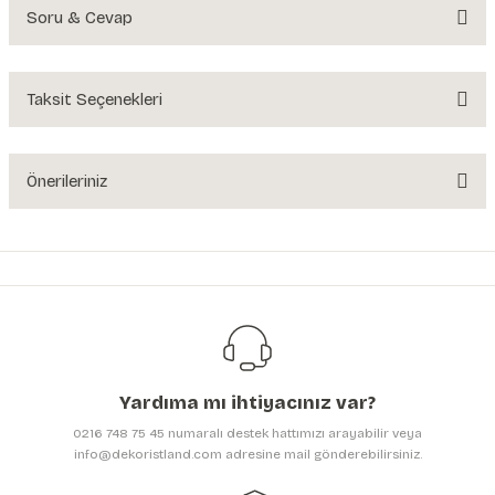
Soru & Cevap
Bu ürüne ilk yorumu siz yapın!
Yorum Yaz
Taksit Seçenekleri
Ürün hakkında henüz soru sorulmamış.
Soru Sor
Önerileriniz
Bu ürünün fiyat bilgisi, resim, ürün açıklamalarında ve diğer konularda
yetersiz gördüğünüz noktaları öneri formunu kullanarak tarafımıza
iletebilirsiniz.
Görüş ve önerileriniz için teşekkür ederiz.
Ürün resmi kalitesiz, bozuk veya görüntülenemiyor.
Ürün açıklamasında eksik bilgiler bulunuyor.
Yardıma mı ihtiyacınız var?
Ürün bilgilerinde hatalar bulunuyor.
0216 748 75 45 numaralı destek hattımızı arayabilir veya
Ürün fiyatı diğer sitelerden daha pahalı.
info@dekoristland.com adresine mail gönderebilirsiniz.
Bu ürüne benzer farklı alternatifler olmalı.