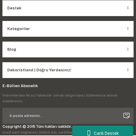
Destek
Kategoriler
Blog
Dekoristland | Doğru Yerdesiniz!
E-Bülten Abonelik
İndirimlerden ilk siz haberdar olmak istiyorsanız bültenimize abone
olabilirsiniz.
Copyright © 2015 Tüm hakları saklıdır.
Kredi kartı bilgileriniz 256bit SSL sertifikası ile korunmaktadır.
Canlı Destek