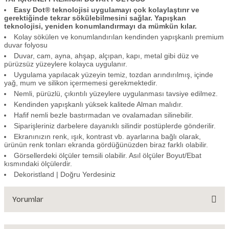
Easy Dot® teknolojisi uygulamayı çok kolaylaştırır ve
gerektiğinde tekrar sökülebilmesini sağlar. Yapışkan
teknolojisi, yeniden konumlandırmayı da mümkün kılar.
Kolay sökülen ve konumlandırılan kendinden yapışkanlı premium
duvar folyosu
Duvar, cam, ayna, ahşap, alçıpan, kapı, metal gibi düz ve
pürüzsüz yüzeylere kolayca uygulanır.
Uygulama yapılacak yüzeyin temiz, tozdan arındırılmış, içinde
yağ, mum ve silikon içermemesi gerekmektedir.
Nemli, pürüzlü, çıkıntılı yüzeylere uygulanması tavsiye edilmez.
Kendinden yapışkanlı yüksek kalitede Alman malıdır.
Hafif nemli bezle bastırmadan ve ovalamadan silinebilir.
Siparişleriniz darbelere dayanıklı silindir postüplerde gönderilir.
Ekranınızın renk, ışık, kontrast vb. ayarlarına bağlı olarak,
ürünün renk tonları ekranda gördüğünüzden biraz farklı olabilir.
Görsellerdeki ölçüler temsili olabilir. Asıl ölçüler Boyut/Ebat
kısmındaki ölçülerdir.
Dekoristland | Doğru Yerdesiniz
Yorumlar