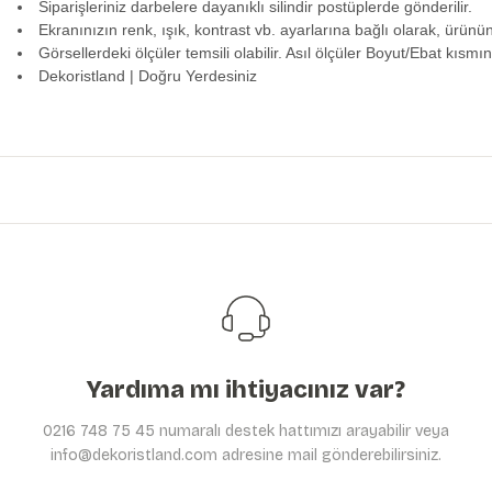
Siparişleriniz darbelere dayanıklı silindir postüplerde gönderilir.
Ekranınızın renk, ışık, kontrast vb. ayarlarına bağlı olarak, ürünü
Görsellerdeki ölçüler temsili olabilir. Asıl ölçüler Boyut/Ebat kısmın
Dekoristland | Doğru Yerdesiniz
Bu ürünün fiyat bilgisi, resim, ürün açıklamalarında ve diğer konularda y
Görüş ve önerileriniz için teşekkür ederiz.
Ürün resmi kalitesiz, bozuk veya görüntülenemiyor.
Ürün açıklamasında eksik bilgiler bulunuyor.
Ürün bilgilerinde hatalar bulunuyor.
Ürün fiyatı diğer sitelerden daha pahalı.
Bu ürüne benzer farklı alternatifler olmalı.
Yardıma mı ihtiyacınız var?
0216 748 75 45 numaralı destek hattımızı arayabilir veya
info@dekoristland.com adresine mail gönderebilirsiniz.