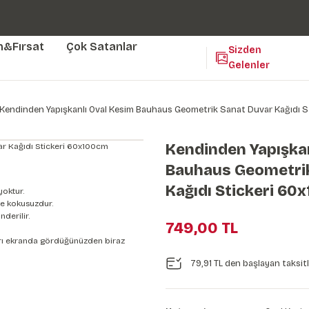
Duvar ölçünüze özel üretim | 3 farklı malzeme seçeneği 😎
Yaşam Alanlarınıza Sanat Katıyoruz 🤍
Kendinden Yapışkanlı Kolay Uygulanan Duvar Kağıtları😇
m&Fırsat
Çok Satanlar
Sizden
Gelenler
Kendinden Yapışkanlı Oval Kesim Bauhaus Geometrik Sanat Duvar Kağıdı 
Kendinden Yapışkan
Bauhaus Geometri
Kağıdı Stickeri 60
yoktur.
e kokusuzdur.
derilir.
749,00 TL
nları ekranda gördüğünüzden biraz
79,91 TL den başlayan taksitl