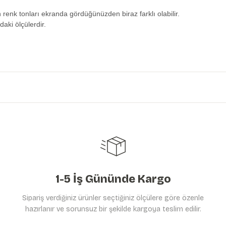
n renk tonları ekranda gördüğünüzden biraz farklı olabilir.
daki ölçülerdir.
etersiz gördüğünüz noktaları öneri formunu kullanarak tarafımıza iletebilirs
Ürün hakkında henüz soru sorulmamış.
Bu ürüne ilk yorumu siz yapın!
Yorum Yaz
Soru Sor
1-5 İş Gününde Kargo
Sipariş verdiğiniz ürünler seçtiğiniz ölçülere göre özenle
hazırlanır ve sorunsuz bir şekilde kargoya teslim edilir.
Gönder