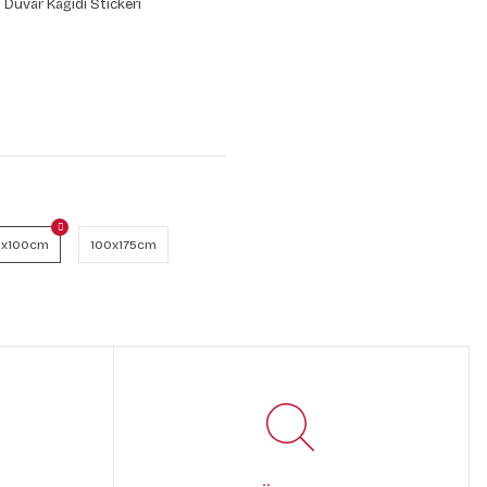
 Duvar Kağıdı Stickeri
x100cm
100x175cm