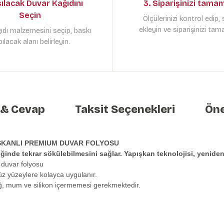
sılacak Duvar Kağıdını
3. Siparişinizi tama
Seçin
Ölçülerinizi kontrol edip,
ekleyin ve siparişinizi tam
ıdı malzemesini seçip, baskı
ılacak alanı belirleyin.
 & Cevap
Taksit Seçenekleri
Öne
ŞKANLI PREMIUM DUVAR FOLYOSU
tiğinde tekrar sökülebilmesini sağlar. Yapışkan teknolojisi, yeni
 duvar folyosu
üz yüzeylere kolayca uygulanır.
ağ, mum ve silikon içermemesi gerekmektedir.