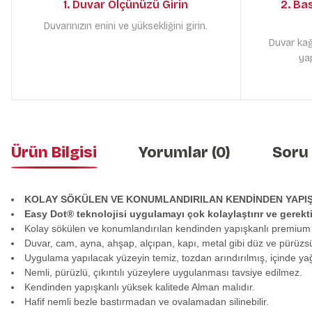
1. Duvar Ölçünüzü Girin
2. Ba
Duvarınızın enini ve yüksekliğini girin.
Duvar kağ
yap
Ürün Bilgisi
Yorumlar (0)
Soru
KOLAY SÖKÜLEN VE KONUMLANDIRILAN KENDİNDEN YAPI
Easy Dot® teknolojisi uygulamayı çok kolaylaştırır ve gerek
Kolay sökülen ve konumlandırılan kendinden yapışkanlı premium
Duvar, cam, ayna, ahşap, alçıpan, kapı, metal gibi düz ve pürüzs
Uygulama yapılacak yüzeyin temiz, tozdan arındırılmış, içinde y
Nemli, pürüzlü, çıkıntılı yüzeylere uygulanması tavsiye edilmez.
Kendinden yapışkanlı yüksek kalitede Alman malıdır.
Hafif nemli bezle bastırmadan ve ovalamadan silinebilir.