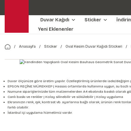
Duvar Kağıdı
Sticker
İndiri
Yeni Eklenenler
Anasayfa
Sticker
Oval Kesim Duvar Kağıdı Stickeri
Duvar ölçünüze göre üretim yapılır. Özelleştirilmiş ürünlerde iade/değişim 
EPSON REÇİNE MÜREKKEP | Hassas ortamlarda kullanıma uygun, su bazlı v
Numune siparişlerinizde tüm malzemelerden A4 ebatında baskılı olarak gön
Canlı baskı ve renkler | Kolay silinebilir ve sökülebilir | Kolay uygulama
Ekranınızın renk, ışık, kontrast vb. ayarlarına bağlı olarak, ürünün renk to
farklı olabilir.
İstanbul içi uygulama hizmetimiz vardır.