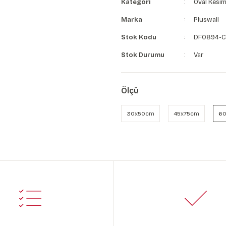
Kategori
Oval Kesim
Marka
Pluswall
Stok Kodu
DF0894-C
Stok Durumu
Var
Ölçü
30x50cm
45x75cm
60