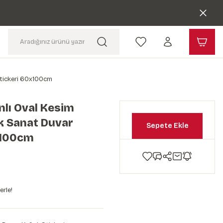
Stickeri 60x100cm
lı Oval Kesim
k Sanat Duvar
Sepete Ekle
x100cm
erle!