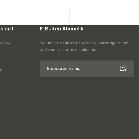
siniz!
E-Bülten Abonelik
o:22/A
İndirimlerden ilk siz haberdar olmak istiyorsanız
bültenimize abone olabilirsiniz.
r