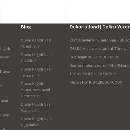
Blog
Dekoristland | Doğru Yerde
Duvar Kağıdı Nasıl
Zümrütevler Mh. Begonyalık Sk. N
Yapıştırılır?
Kağıdı
34852 Maltepe, İstanbul, Türkiye
Duvar Kağıdı Nasıl
Duvar
Küçükyalı VD | 3200075520
Sökülür?
Kep: ersindeniz.durum@hs01.kep.t
Duvar Kağıdı Nasıl
 Duvar
Ticaret Sicil No: 285526-5
Temizlenir?
Mersis No: 1064211036400001
Duvar Kağıdı
ar
Yapıştırıcısı Nasıl
Hazırlanır?
Duvar
Duvar Kağıdı Nasıl
Kaplanır?
Duvar
Duvar Kağıdı Nasıl
Uygulanır?
ıdı