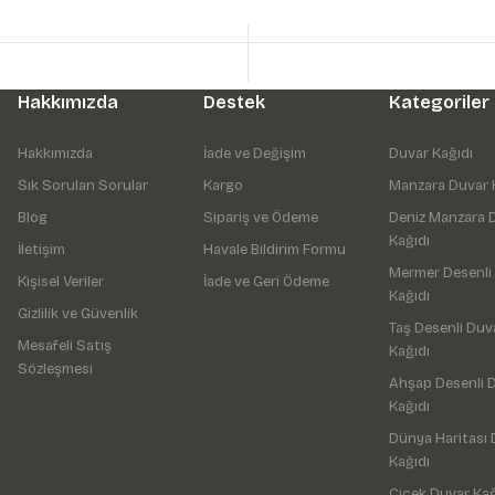
Hakkımızda
Destek
Kategoriler
Hakkımızda
İade ve Değişim
Duvar Kağıdı
Sık Sorulan Sorular
Kargo
Manzara Duvar 
Blog
Sipariş ve Ödeme
Deniz Manzara 
Kağıdı
İletişim
Havale Bildirim Formu
Mermer Desenli
Kişisel Veriler
İade ve Geri Ödeme
Kağıdı
Gizlilik ve Güvenlik
Taş Desenli Duv
Mesafeli Satış
Kağıdı
Sözleşmesi
Ahşap Desenli 
Kağıdı
Dünya Haritası 
Kağıdı
Çiçek Duvar Kağ