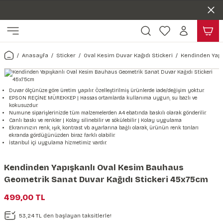
Duvar ölçünüze özel üretim | 3 farklı malzeme seçeneği 😎
Geri Dön
Geri Dön
Yaşam Alanlarınıza Sanat Katıyoruz 🤍
Kendinden Yapışkanlı Kolay Uygulanan Duvar Kağıtları😇
ı
Harita & Şehir Duvar Kağıdı
Hayvan, Yaprak & Çiçek Duvar
Doğa & Manza Duvar Kağıdı
Tasarım & Sanatsal Duvar Ka
Genel
Ahşap, Mermer & Taş Desenli
Kağıdı
Anasayfa
Sticker
Oval Kesim Duvar Kağıdı Stickeri
Kendinden Yapı
Duvar Kağıdı
 Duvar Sticker
Dünya Haritası Duvar Kağıdı
Çiçek Duvar Kağıdı
Doğa Duvar Kağıdı
Soyut Duvar Kağıdı
3d Duvar Kağıdı
Mermer Desenli Duvar Kağıdı
Odası Duvar Kağıdı
r Kağıdı Stickeri
Türkiye Serisi Duvar Kağıdı
Yaprak Desenli Duvar Kağıdı
Manzara Duvar Kağıdı
Sanat Duvar Kağıdı
Araba Duvar Kağıdı
Duvar ölçünüze göre üretim yapılır. Özelleştirilmiş ürünlerde iade/değişim yoktur.
EPSON REÇİNE MÜREKKEP | Hassas ortamlarda kullanıma uygun, su bazlı ve
Taş Desenli Duvar Kağıdı
kokusuzdur.
 & Çiçek Duvar Kağıdı
ticker
Şehir & Ülke Duvar Kağıdı
Hayvan Duvar Kağıdı
Orman Duvar Kağıdı
Geometrik Duvar Kağıdı
Sağlık Duvar Kağıdı
Numune siparişlerinizde tüm malzemelerden A4 ebatında baskılı olarak gönderilir.
Canlı baskı ve renkler | Kolay silinebilir ve sökülebilir | Kolay uygulama
Ahşap Desenli Duvar Kağıdı
Ekranınızın renk, ışık, kontrast vb. ayarlarına bağlı olarak, ürünün renk tonları
ekranda gördüğünüzden biraz farklı olabilir.
Duvar Kağıdı
r Seti
Tropikal Duvar Kağıdı
Graffiti Duvar Kağıdı
Yiyecek ve İçecek Duvar Kağıdı
İstanbul içi uygulama hizmetimiz vardır.
Beton Duvar Kağıdı
tsal Duvar Kağıdı
er Setleri
Deniz Manzara Duvar Kağıdı
Mimari Duvar Kağıdı
Meslekler Duvar Kağıdı
Kendinden Yapışkanlı Oval Kesim Bauhaus
Geometrik Sanat Duvar Kağıdı Stickeri 45x75cm
var Sticker Seti
Uzay Duvar Kağıdı
Müzik Duvar Kağıdı
499,00 TL
& Taş Desenli Duvar Kağıdı
53,24 TL den başlayan taksitlerle!