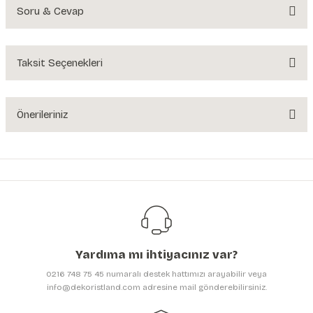
Soru & Cevap
Bu ürüne ilk yorumu siz yapın!
Yorum Yaz
Taksit Seçenekleri
Ürün hakkında henüz soru sorulmamış.
Soru Sor
Önerileriniz
Bu ürünün fiyat bilgisi, resim, ürün açıklamalarında ve diğer konularda
yetersiz gördüğünüz noktaları öneri formunu kullanarak tarafımıza
iletebilirsiniz.
Görüş ve önerileriniz için teşekkür ederiz.
Ürün resmi kalitesiz, bozuk veya görüntülenemiyor.
Ürün açıklamasında eksik bilgiler bulunuyor.
Yardıma mı ihtiyacınız var?
Ürün bilgilerinde hatalar bulunuyor.
0216 748 75 45 numaralı destek hattımızı arayabilir veya
Ürün fiyatı diğer sitelerden daha pahalı.
info@dekoristland.com adresine mail gönderebilirsiniz.
Bu ürüne benzer farklı alternatifler olmalı.