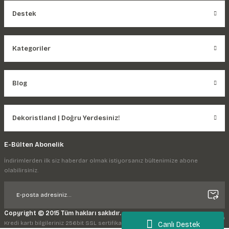
Destek
Kategoriler
Blog
Dekoristland | Doğru Yerdesiniz!
E-Bülten Abonelik
İndirimlerden ilk siz haberdar olmak istiyorsanız bültenimize abone
olabilirsiniz.
Copyright © 2015 Tüm hakları saklıdır.
Kredi kartı bilgileriniz 256bit SSL sertifikası ile korunmaktadır.
Canlı Destek