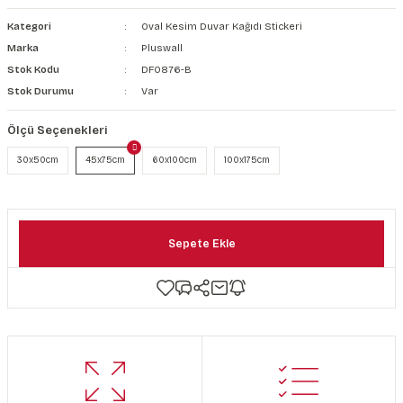
şkanlı Duvar Kanvası
Kategori
Oval Kesim Duvar Kağıdı Stickeri
Marka
Pluswall
Kağıdı
Stok Kodu
DF0876-B
Stok Durumu
Var
Ölçü Seçenekleri
30x50cm
45x75cm
60x100cm
100x175cm
Sepete Ekle