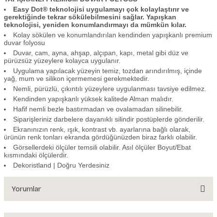
Easy Dot® teknolojisi uygulamayı çok kolaylaştırır ve
gerektiğinde tekrar sökülebilmesini sağlar. Yapışkan
teknolojisi, yeniden konumlandırmayı da mümkün kılar.
Kolay sökülen ve konumlandırılan kendinden yapışkanlı premium
duvar folyosu
Duvar, cam, ayna, ahşap, alçıpan, kapı, metal gibi düz ve
pürüzsüz yüzeylere kolayca uygulanır.
Uygulama yapılacak yüzeyin temiz, tozdan arındırılmış, içinde
yağ, mum ve silikon içermemesi gerekmektedir.
Nemli, pürüzlü, çıkıntılı yüzeylere uygulanması tavsiye edilmez.
Kendinden yapışkanlı yüksek kalitede Alman malıdır.
Hafif nemli bezle bastırmadan ve ovalamadan silinebilir.
Siparişleriniz darbelere dayanıklı silindir postüplerde gönderilir.
Ekranınızın renk, ışık, kontrast vb. ayarlarına bağlı olarak,
ürünün renk tonları ekranda gördüğünüzden biraz farklı olabilir.
Görsellerdeki ölçüler temsili olabilir. Asıl ölçüler Boyut/Ebat
kısmındaki ölçülerdir.
Dekoristland | Doğru Yerdesiniz
Yorumlar