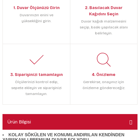
1. Duvar Ölçünüzü Girin
2. Basılacak Duvar
Kağıdını Seçin
Duvarınızın enini ve
yüksekliğini girin.
Duvar kağıdı malzemesini
seçip, baskı yapılacak alanı
belirleyin.
3. Siparişinizi tamamlayın
4. Önizleme
Ölçülerinizi kontrol edip,
Gerekirse, onayınız için
sepete ekleyin ve siparişinizi
önizleme göndereceğiz.
tamamlayın.
Ürün Bilgisi
KOLAY SÖKÜLEN VE KONUMLANDIRILAN KENDİNDEN
YAPIŞKANLI PREMIUM DUVAR FOLYOSU