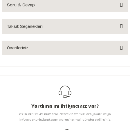
Soru & Cevap
Bu ürüne ilk yorumu siz yapın!
Yorum Yaz
Taksit Seçenekleri
Ürün hakkında henüz soru sorulmamış.
Soru Sor
Önerileriniz
Bu ürünün fiyat bilgisi, resim, ürün açıklamalarında ve diğer konularda
yetersiz gördüğünüz noktaları öneri formunu kullanarak tarafımıza
iletebilirsiniz.
Görüş ve önerileriniz için teşekkür ederiz.
Ürün resmi kalitesiz, bozuk veya görüntülenemiyor.
Ürün açıklamasında eksik bilgiler bulunuyor.
Yardıma mı ihtiyacınız var?
Ürün bilgilerinde hatalar bulunuyor.
0216 748 75 45 numaralı destek hattımızı arayabilir veya
Ürün fiyatı diğer sitelerden daha pahalı.
info@dekoristland.com adresine mail gönderebilirsiniz.
Bu ürüne benzer farklı alternatifler olmalı.