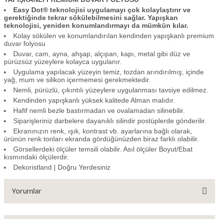
Easy Dot® teknolojisi uygulamayı çok kolaylaştırır ve
gerektiğinde tekrar sökülebilmesini sağlar. Yapışkan
teknolojisi, yeniden konumlandırmayı da mümkün kılar.
Kolay sökülen ve konumlandırılan kendinden yapışkanlı premium
duvar folyosu
Duvar, cam, ayna, ahşap, alçıpan, kapı, metal gibi düz ve
pürüzsüz yüzeylere kolayca uygulanır.
Uygulama yapılacak yüzeyin temiz, tozdan arındırılmış, içinde
yağ, mum ve silikon içermemesi gerekmektedir.
Nemli, pürüzlü, çıkıntılı yüzeylere uygulanması tavsiye edilmez.
Kendinden yapışkanlı yüksek kalitede Alman malıdır.
Hafif nemli bezle bastırmadan ve ovalamadan silinebilir.
Siparişleriniz darbelere dayanıklı silindir postüplerde gönderilir.
Ekranınızın renk, ışık, kontrast vb. ayarlarına bağlı olarak,
ürünün renk tonları ekranda gördüğünüzden biraz farklı olabilir.
Görsellerdeki ölçüler temsili olabilir. Asıl ölçüler Boyut/Ebat
kısmındaki ölçülerdir.
Dekoristland | Doğru Yerdesiniz
Yorumlar