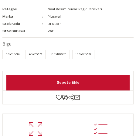
şkanlı Duvar Kanvası
Kategori
Oval Kesim Duvar Kağıdı Stickeri
Marka
Pluswall
Kağıdı
Stok Kodu
DF0894
Stok Durumu
Var
Ölçü
30x50cm
45x75cm
60x100cm
100x175cm
Sepete Ekle