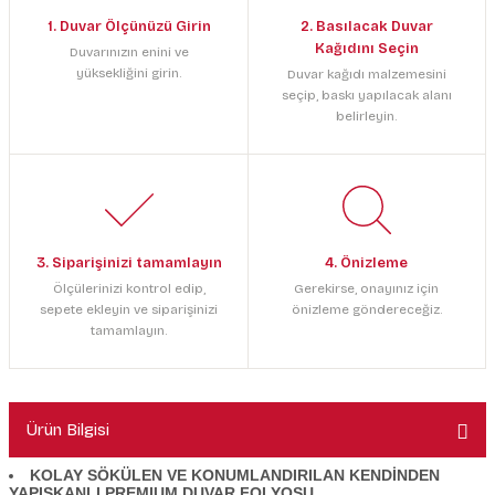
1. Duvar Ölçünüzü Girin
2. Basılacak Duvar
Kağıdını Seçin
Duvarınızın enini ve
yüksekliğini girin.
Duvar kağıdı malzemesini
seçip, baskı yapılacak alanı
belirleyin.
3. Siparişinizi tamamlayın
4. Önizleme
Ölçülerinizi kontrol edip,
Gerekirse, onayınız için
sepete ekleyin ve siparişinizi
önizleme göndereceğiz.
tamamlayın.
Ürün Bilgisi
KOLAY SÖKÜLEN VE KONUMLANDIRILAN KENDİNDEN
YAPIŞKANLI PREMIUM DUVAR FOLYOSU