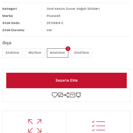
şkanlı Duvar Kanvası
Kategori
Oval Kesim Duvar Kağıdı Stickeri
Marka
Pluswall
Kağıdı
Stok Kodu
DF0884-C
Stok Durumu
Var
Ölçü
30x50cm
45x75cm
60x100cm
100x175cm
Sepete Ekle