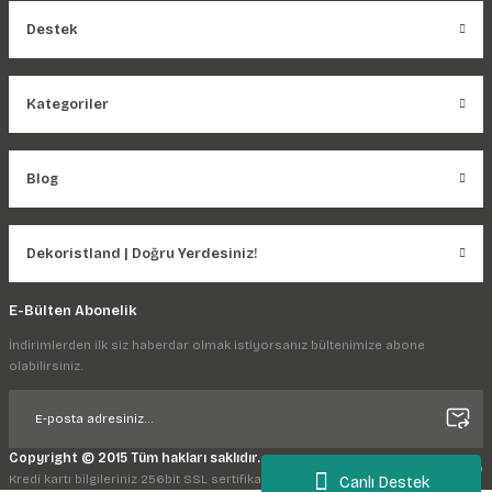
Destek
Kategoriler
Blog
Dekoristland | Doğru Yerdesiniz!
E-Bülten Abonelik
İndirimlerden ilk siz haberdar olmak istiyorsanız bültenimize abone
olabilirsiniz.
Copyright © 2015 Tüm hakları saklıdır.
Kredi kartı bilgileriniz 256bit SSL sertifikası ile korunmaktadır.
Canlı Destek