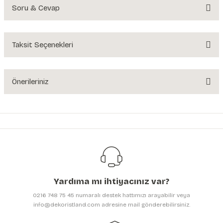
Soru & Cevap
Bu ürüne ilk yorumu siz yapın!
Yorum Yaz
Taksit Seçenekleri
Ürün hakkında henüz soru sorulmamış.
Soru Sor
Önerileriniz
Bu ürünün fiyat bilgisi, resim, ürün açıklamalarında ve diğer konularda
yetersiz gördüğünüz noktaları öneri formunu kullanarak tarafımıza
iletebilirsiniz.
Görüş ve önerileriniz için teşekkür ederiz.
Ürün resmi kalitesiz, bozuk veya görüntülenemiyor.
Ürün açıklamasında eksik bilgiler bulunuyor.
Yardıma mı ihtiyacınız var?
Ürün bilgilerinde hatalar bulunuyor.
0216 748 75 45 numaralı destek hattımızı arayabilir veya
Ürün fiyatı diğer sitelerden daha pahalı.
info@dekoristland.com adresine mail gönderebilirsiniz.
Bu ürüne benzer farklı alternatifler olmalı.