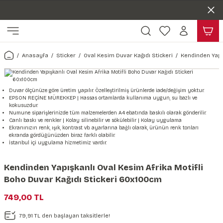
Duvar ölçünüze özel üretim | 3 farklı malzeme seçeneği 😎
Geri Dön
Geri Dön
Yaşam Alanlarınıza Sanat Katıyoruz 🤍
Kendinden Yapışkanlı Kolay Uygulanan Duvar Kağıtları😇
ı
Harita & Şehir Duvar Kağıdı
Hayvan, Yaprak & Çiçek Duvar
Doğa & Manza Duvar Kağıdı
Tasarım & Sanatsal Duvar Ka
Genel
Ahşap, Mermer & Taş Desenli
Kağıdı
Anasayfa
Sticker
Oval Kesim Duvar Kağıdı Stickeri
Kendinden Yapı
Duvar Kağıdı
 Duvar Sticker
Dünya Haritası Duvar Kağıdı
Çiçek Duvar Kağıdı
Doğa Duvar Kağıdı
Soyut Duvar Kağıdı
3d Duvar Kağıdı
Mermer Desenli Duvar Kağıdı
Odası Duvar Kağıdı
r Kağıdı Stickeri
Türkiye Serisi Duvar Kağıdı
Yaprak Desenli Duvar Kağıdı
Manzara Duvar Kağıdı
Sanat Duvar Kağıdı
Araba Duvar Kağıdı
Duvar ölçünüze göre üretim yapılır. Özelleştirilmiş ürünlerde iade/değişim yoktur.
EPSON REÇİNE MÜREKKEP | Hassas ortamlarda kullanıma uygun, su bazlı ve
Taş Desenli Duvar Kağıdı
kokusuzdur.
 & Çiçek Duvar Kağıdı
ticker
Şehir & Ülke Duvar Kağıdı
Hayvan Duvar Kağıdı
Orman Duvar Kağıdı
Geometrik Duvar Kağıdı
Sağlık Duvar Kağıdı
Numune siparişlerinizde tüm malzemelerden A4 ebatında baskılı olarak gönderilir.
Canlı baskı ve renkler | Kolay silinebilir ve sökülebilir | Kolay uygulama
Ahşap Desenli Duvar Kağıdı
Ekranınızın renk, ışık, kontrast vb. ayarlarına bağlı olarak, ürünün renk tonları
ekranda gördüğünüzden biraz farklı olabilir.
Duvar Kağıdı
r Seti
Tropikal Duvar Kağıdı
Graffiti Duvar Kağıdı
Yiyecek ve İçecek Duvar Kağıdı
İstanbul içi uygulama hizmetimiz vardır.
Beton Duvar Kağıdı
tsal Duvar Kağıdı
er Setleri
Deniz Manzara Duvar Kağıdı
Mimari Duvar Kağıdı
Meslekler Duvar Kağıdı
Kendinden Yapışkanlı Oval Kesim Afrika Motifli
Boho Duvar Kağıdı Stickeri 60x100cm
var Sticker Seti
Uzay Duvar Kağıdı
Müzik Duvar Kağıdı
749,00 TL
& Taş Desenli Duvar Kağıdı
79,91 TL den başlayan taksitlerle!