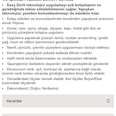
Easy Dot® teknolojisi uygulamayı çok kolaylaştırır ve
gerektiğinde tekrar sökülebilmesini sağlar. Yapışkan
teknolojisi, yeniden konumlandırmayı da mümkün kılar.
Kolay sökülen ve konumlandırılan kendinden yapışkanlı premium
duvar folyosu
Duvar, cam, ayna, ahşap, alçıpan, kapı, metal gibi düz ve
pürüzsüz yüzeylere kolayca uygulanır.
Uygulama yapılacak yüzeyin temiz, tozdan arındırılmış, içinde
yağ, mum ve silikon içermemesi gerekmektedir.
Nemli, pürüzlü, çıkıntılı yüzeylere uygulanması tavsiye edilmez.
Kendinden yapışkanlı yüksek kalitede Alman malıdır.
Hafif nemli bezle bastırmadan ve ovalamadan silinebilir.
Siparişleriniz darbelere dayanıklı silindir postüplerde gönderilir.
Ekranınızın renk, ışık, kontrast vb. ayarlarına bağlı olarak,
ürünün renk tonları ekranda gördüğünüzden biraz farklı olabilir.
Görsellerdeki ölçüler temsili olabilir. Asıl ölçüler Boyut/Ebat
kısmındaki ölçülerdir.
Dekoristland | Doğru Yerdesiniz
Yorumlar