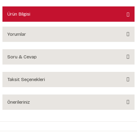
Ürün Bilgisi
Yorumlar
Soru & Cevap
Bu ürüne ilk yorumu siz yapın!
Yorum Yaz
Taksit Seçenekleri
Ürün hakkında henüz soru sorulmamış.
Soru Sor
Önerileriniz
Bu ürünün fiyat bilgisi, resim, ürün açıklamalarında ve diğer konularda
yetersiz gördüğünüz noktaları öneri formunu kullanarak tarafımıza
iletebilirsiniz.
Görüş ve önerileriniz için teşekkür ederiz.