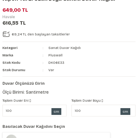
şkanlı Duvar Kanvası
649,00 TL
Havale
Kağıdı
616,55 TL
69,24 TL den başlayan taksitlerle!
Kategori
Sanat Duvar Kağıdı
Marka
Pluswall
Stok Kodu
DK06E33
Stok Durumu
Var
Duvar Ölçünüzü Girin
Ölçü Birimi: Santimetre
Toplam Duvar Eni
Toplam Duvar Boyu
cm
cm
Basılacak Duvar Kağıdını Seçin