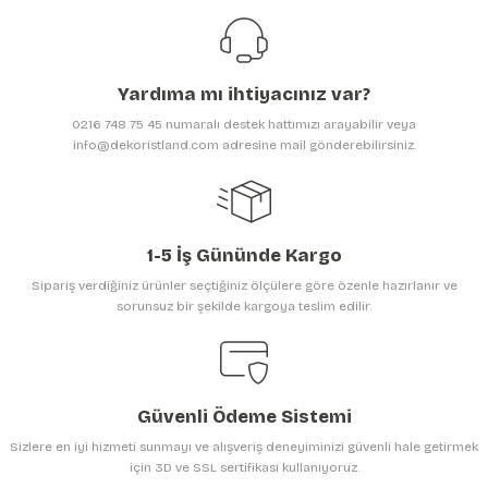
Ürün resmi kalitesiz, bozuk veya görüntülenemiyor.
Ürün açıklamasında eksik bilgiler bulunuyor.
Yardıma mı ihtiyacınız var?
Ürün bilgilerinde hatalar bulunuyor.
0216 748 75 45 numaralı destek hattımızı arayabilir veya
Ürün fiyatı diğer sitelerden daha pahalı.
info@dekoristland.com adresine mail gönderebilirsiniz.
Bu ürüne benzer farklı alternatifler olmalı.
1-5 İş Gününde Kargo
Sipariş verdiğiniz ürünler seçtiğiniz ölçülere göre özenle hazırlanır ve
sorunsuz bir şekilde kargoya teslim edilir.
Gönder
Güvenli Ödeme Sistemi
Sizlere en iyi hizmeti sunmayı ve alışveriş deneyiminizi güvenli hale getirmek
için 3D ve SSL sertifikası kullanıyoruz.