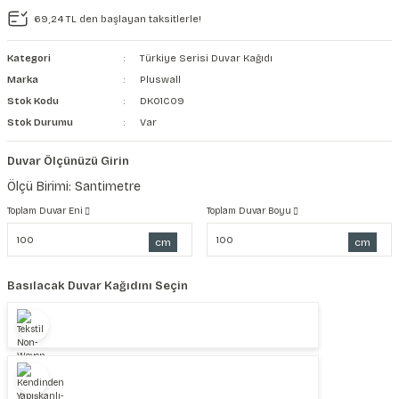
69,24 TL den başlayan taksitlerle!
şkanlı Duvar Kanvası
Kategori
Türkiye Serisi Duvar Kağıdı
Kağıdı
Marka
Pluswall
Stok Kodu
DK01C09
Stok Durumu
Var
Duvar Ölçünüzü Girin
Ölçü Birimi: Santimetre
Toplam Duvar Eni
Toplam Duvar Boyu
cm
cm
Basılacak Duvar Kağıdını Seçin