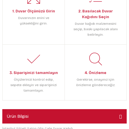
1. Duvar Ölçünüzü Girin
2. Basılacak Duvar
Kağıdını Seçin
Duvarınızın enini ve
yüksekliğini girin.
Duvar kağıdı malzemesini
seçip, baskı yapılacak alanı
belirleyin.
3. Siparişinizi tamamlayın
4. Önizleme
Ölçülerinizi kontrol edip,
Gerekirse, onayınız için
sepete ekleyin ve siparişinizi
önizleme göndereceğiz.
tamamlayın.
Ürün Bilgisi
İstanbul Silüeti Salon Ofis Cafe Duvar Kağıdı