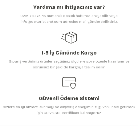
Ürün açıklamasında eksik bilgiler bulunuyor.
Yardıma mı ihtiyacınız var?
Ürün bilgilerinde hatalar bulunuyor.
0216 748 75 45 numaralı destek hattımızı arayabilir veya
Ürün fiyatı diğer sitelerden daha pahalı.
info@dekoristland.com adresine mail gönderebilirsiniz.
Bu ürüne benzer farklı alternatifler olmalı.
1-5 İş Gününde Kargo
Sipariş verdiğiniz ürünler seçtiğiniz ölçülere göre özenle hazırlanır ve
sorunsuz bir şekilde kargoya teslim edilir.
Gönder
Güvenli Ödeme Sistemi
Sizlere en iyi hizmeti sunmayı ve alışveriş deneyiminizi güvenli hale getirmek
için 3D ve SSL sertifikası kullanıyoruz.