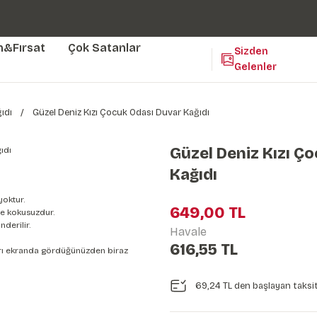
Duvar ölçünüze özel üretim | 3 farklı malzeme seçeneği 😎
Yaşam Alanlarınıza Sanat Katıyoruz 🤍
Kendinden Yapışkanlı Kolay Uygulanan Duvar Kağıtları😇
m&Fırsat
Çok Satanlar
Sizden
Gelenler
ıdı
Güzel Deniz Kızı Çocuk Odası Duvar Kağıdı
Güzel Deniz Kızı Ç
Kağıdı
yoktur.
649,00 TL
e kokusuzdur.
derilir.
Havale
616,55 TL
nları ekranda gördüğünüzden biraz
69,24 TL den başlayan taksit