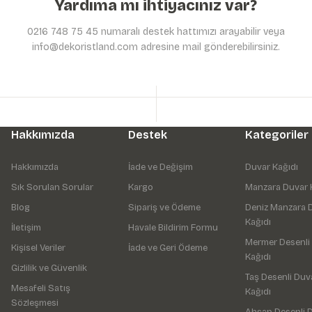
Yardıma mı ihtiyacınız var?
0216 748 75 45 numaralı destek hattımızı arayabilir veya
info@dekoristland.com adresine mail gönderebilirsiniz.
Hakkımızda
Destek
Kategoriler
Hakkımızda
İade ve Değişim
Duvar Kağıdı
Sık Sorulan Sorular
Kargo
Manzara Duvar 
Blog
Sipariş ve Ödeme
Deniz Manzara 
Kağıdı
İletişim
Havale Bildirim Formu
Mermer Desenli
Kişisel Veriler
İade ve Geri Ödeme
Kağıdı
Gizlilik ve Güvenlik
Taş Desenli Duv
Mesafeli Satış
Kağıdı
Sözleşmesi