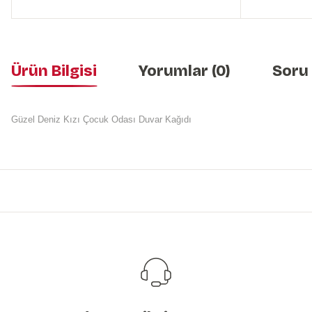
Ürün Bilgisi
Yorumlar (0)
Soru
Güzel Deniz Kızı Çocuk Odası Duvar Kağıdı
Bu ürünün fiyat bilgisi, resim, ürün açıklamalarında ve diğer konularda y
Görüş ve önerileriniz için teşekkür ederiz.
Ürün resmi kalitesiz, bozuk veya görüntülenemiyor.
Ürün açıklamasında eksik bilgiler bulunuyor.
Ürün bilgilerinde hatalar bulunuyor.
Ürün fiyatı diğer sitelerden daha pahalı.
Bu ürüne benzer farklı alternatifler olmalı.