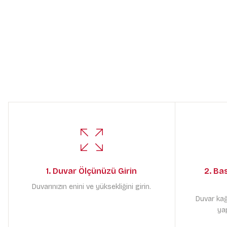
1. Duvar Ölçünüzü Girin
2. Ba
Duvarınızın enini ve yüksekliğini girin.
Duvar kağ
yap