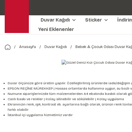
Duvar Kağıdı
Sticker
İndiri
Yeni Eklenenler
Anasayfa
Duvar Kağıdı
Bebek & Çocuk Odası Duvar Kağ
Duvar ölçünüze göre üretim yapılır. Özelleştirilmiş ürünlerde iade/değişim 
EPSON REÇİNE MÜREKKEP | Hassas ortamlarda kullanıma uygun, su bazlı v
Numune siparişlerinizde tüm malzemelerden A4 ebatında baskılı olarak gön
Canlı baskı ve renkler | Kolay silinebilir ve sökülebilir | Kolay uygulama
Ekranınızın renk, ışık, kontrast vb. ayarlarına bağlı olarak, ürünün renk to
farklı olabilir.
İstanbul içi uygulama hizmetimiz vardır.