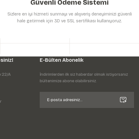
Güvenli Ödeme Sistemi
Sizlere en iyi hizmeti sunmayı ve alışveriş deneyiminizi güvenli
hale getirmek için 3D ve SSL sertifikası kullanıyoruz.
siniz!
E-Bülten Abonelik
o:22/A
İndirimlerden ilk siz haberdar olmak istiyorsanız
bültenimize abone olabilirsiniz.
r