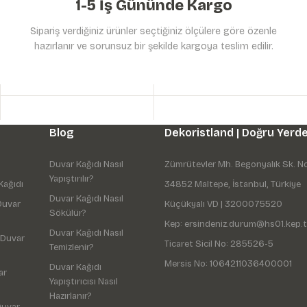
1-5 İş Gününde Kargo
Sipariş verdiğiniz ürünler seçtiğiniz ölçülere göre özenle
hazırlanır ve sorunsuz bir şekilde kargoya teslim edilir.
Gönder
Blog
Dekoristland | Doğru Yerde
Duvar Kağıdı Nasıl
Zümrütevler Mh. Begonyalık Sk. N
Yapıştırılır?
Kağıdı
34852 Maltepe, İstanbul, Türkiye
Duvar Kağıdı Nasıl
Duvar
Küçükyalı VD | 3200075520
Sökülür?
Kep: ersindeniz.durum@hs01.kep.t
Duvar Kağıdı Nasıl
 Duvar
Ticaret Sicil No: 285526-5
Temizlenir?
Mersis No: 1064211036400001
Duvar Kağıdı
ar
Yapıştırıcısı Nasıl
Hazırlanır?