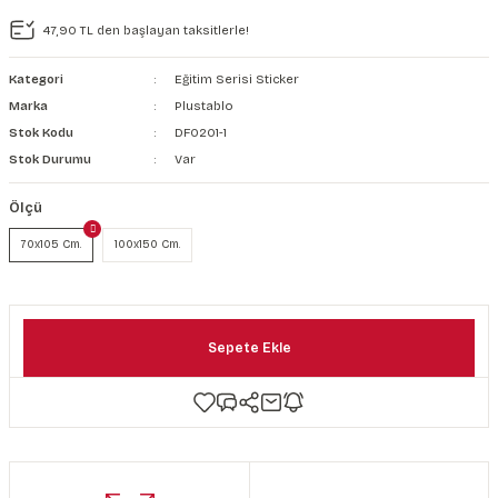
şkanlı Duvar Kanvası
47,90 TL den başlayan taksitlerle!
Kağıdı
Kategori
Eğitim Serisi Sticker
Marka
Plustablo
Stok Kodu
DF0201-1
Stok Durumu
Var
Ölçü
70x105 Cm.
100x150 Cm.
Sepete Ekle