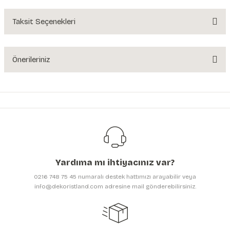
Yorum Yaz
Taksit Seçenekleri
Ürün hakkında henüz soru sorulmamış.
Soru Sor
Önerileriniz
Bu ürünün fiyat bilgisi, resim, ürün açıklamalarında ve diğer konularda
yetersiz gördüğünüz noktaları öneri formunu kullanarak tarafımıza
iletebilirsiniz.
Görüş ve önerileriniz için teşekkür ederiz.
Ürün resmi kalitesiz, bozuk veya görüntülenemiyor.
Ürün açıklamasında eksik bilgiler bulunuyor.
Yardıma mı ihtiyacınız var?
Ürün bilgilerinde hatalar bulunuyor.
0216 748 75 45 numaralı destek hattımızı arayabilir veya
Ürün fiyatı diğer sitelerden daha pahalı.
info@dekoristland.com adresine mail gönderebilirsiniz.
Bu ürüne benzer farklı alternatifler olmalı.