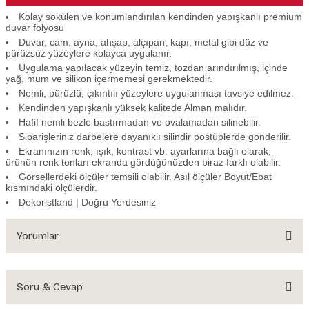
Kolay sökülen ve konumlandırılan kendinden yapışkanlı premium
duvar folyosu
Duvar, cam, ayna, ahşap, alçıpan, kapı, metal gibi düz ve
pürüzsüz yüzeylere kolayca uygulanır.
Uygulama yapılacak yüzeyin temiz, tozdan arındırılmış, içinde
yağ, mum ve silikon içermemesi gerekmektedir.
Nemli, pürüzlü, çıkıntılı yüzeylere uygulanması tavsiye edilmez.
Kendinden yapışkanlı yüksek kalitede Alman malıdır.
Hafif nemli bezle bastırmadan ve ovalamadan silinebilir.
Siparişleriniz darbelere dayanıklı silindir postüplerde gönderilir.
Ekranınızın renk, ışık, kontrast vb. ayarlarına bağlı olarak,
ürünün renk tonları ekranda gördüğünüzden biraz farklı olabilir.
Görsellerdeki ölçüler temsili olabilir. Asıl ölçüler Boyut/Ebat
kısmındaki ölçülerdir.
Dekoristland | Doğru Yerdesiniz
Yorumlar
Soru & Cevap
Bu ürüne ilk yorumu siz yapın!