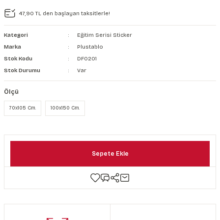
şkanlı Duvar Kanvası
47,90 TL den başlayan taksitlerle!
Kağıdı
Kategori
Eğitim Serisi Sticker
Marka
Plustablo
Stok Kodu
DF0201
Stok Durumu
Var
Ölçü
70x105 Cm.
100x150 Cm.
Sepete Ekle