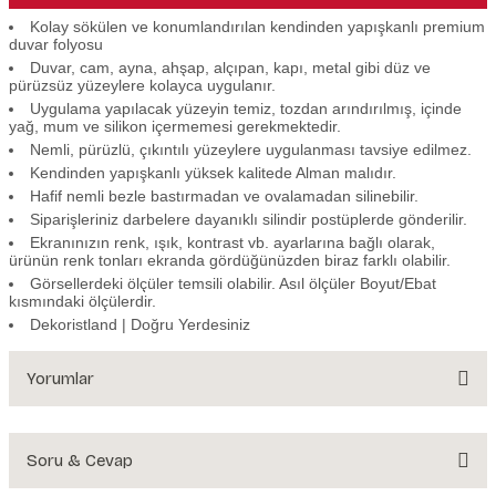
Kolay sökülen ve konumlandırılan kendinden yapışkanlı premium
duvar folyosu
Duvar, cam, ayna, ahşap, alçıpan, kapı, metal gibi düz ve
pürüzsüz yüzeylere kolayca uygulanır.
Uygulama yapılacak yüzeyin temiz, tozdan arındırılmış, içinde
yağ, mum ve silikon içermemesi gerekmektedir.
Nemli, pürüzlü, çıkıntılı yüzeylere uygulanması tavsiye edilmez.
Kendinden yapışkanlı yüksek kalitede Alman malıdır.
Hafif nemli bezle bastırmadan ve ovalamadan silinebilir.
Siparişleriniz darbelere dayanıklı silindir postüplerde gönderilir.
Ekranınızın renk, ışık, kontrast vb. ayarlarına bağlı olarak,
ürünün renk tonları ekranda gördüğünüzden biraz farklı olabilir.
Görsellerdeki ölçüler temsili olabilir. Asıl ölçüler Boyut/Ebat
kısmındaki ölçülerdir.
Dekoristland | Doğru Yerdesiniz
Yorumlar
Soru & Cevap
Bu ürüne ilk yorumu siz yapın!