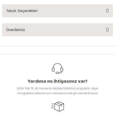
Yorum Yaz
Taksit Seçenekleri
Ürün hakkında henüz soru sorulmamış.
Soru Sor
Önerileriniz
Bu ürünün fiyat bilgisi, resim, ürün açıklamalarında ve diğer konularda
yetersiz gördüğünüz noktaları öneri formunu kullanarak tarafımıza
iletebilirsiniz.
Görüş ve önerileriniz için teşekkür ederiz.
Ürün resmi kalitesiz, bozuk veya görüntülenemiyor.
Ürün açıklamasında eksik bilgiler bulunuyor.
Yardıma mı ihtiyacınız var?
Ürün bilgilerinde hatalar bulunuyor.
0216 748 75 45 numaralı destek hattımızı arayabilir veya
Ürün fiyatı diğer sitelerden daha pahalı.
info@dekoristland.com adresine mail gönderebilirsiniz.
Bu ürüne benzer farklı alternatifler olmalı.