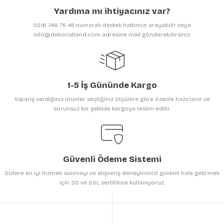
Ürün açıklamasında eksik bilgiler bulunuyor.
Yardıma mı ihtiyacınız var?
Ürün bilgilerinde hatalar bulunuyor.
0216 748 75 45 numaralı destek hattımızı arayabilir veya
Ürün fiyatı diğer sitelerden daha pahalı.
info@dekoristland.com adresine mail gönderebilirsiniz.
Bu ürüne benzer farklı alternatifler olmalı.
1-5 İş Gününde Kargo
Sipariş verdiğiniz ürünler seçtiğiniz ölçülere göre özenle hazırlanır ve
sorunsuz bir şekilde kargoya teslim edilir.
Gönder
Güvenli Ödeme Sistemi
Sizlere en iyi hizmeti sunmayı ve alışveriş deneyiminizi güvenli hale getirmek
için 3D ve SSL sertifikası kullanıyoruz.