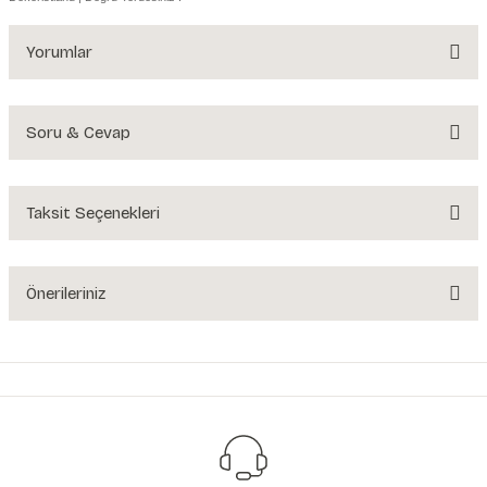
Yorumlar
Soru & Cevap
Bu ürüne ilk yorumu siz yapın!
Yorum Yaz
Taksit Seçenekleri
Ürün hakkında henüz soru sorulmamış.
Soru Sor
Önerileriniz
Bu ürünün fiyat bilgisi, resim, ürün açıklamalarında ve diğer konularda
yetersiz gördüğünüz noktaları öneri formunu kullanarak tarafımıza
iletebilirsiniz.
Görüş ve önerileriniz için teşekkür ederiz.
Ürün resmi kalitesiz, bozuk veya görüntülenemiyor.