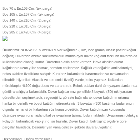
Boy:70 x En:105 Cm. (tek parça)
Boy:105 x En:157 Cm. (tek parça)
Boy:140 x En:210 Cm. (2 parça)
Boy:210 x En:315 Cm. (3 parça)
Boy:285 x En:420 Cm. (4 parça)
Ürünlerimiz NONWOVEN özellikli duvar kağıdıdır. (Düz, ince gramaj klasik poster kağıdı
değildir) Duvardan özenle sökülmesi durumunda aynı duvar kağıdını farklı bir duvarda da
kullanılabilme olanağı sunar. Duvarınıza asla zarar vermez. Hava alabilen duvar
kağıtlarının uzun yıllar solmaz, nemden etkilenmez. Sağlıklı ve doğaldır, anti bakteriyel,
nefes alabilen özelliklere sahiptir. Kuru bez kullanılarak bastırmadan ve ovalamadan
silinebilir, hijyeniktir. Akustik ve ses emici özelliği vardır, koku yapmaz. Kullanılan
mürekkepler %100 doğa dostu ve zararsızdır. Bebek odaları dahil tüm yaşam alanlarında
gönül rahatlığıyla kullanılabilir. Duvar kağıtlarımız genellikle 3 boyutlu (3D) etki yaratan
görsellerden seçilmektedir, seçeceğiniz görsele bağlı olarak duvar kağıdının ortama
harika bir derinlik ve boyut kattığını göreceksiniz. 3 boyuttan (3D) kastımız budur onun
dışında herhangi bir kabartma söz konusu değildir. Duvar kağıdımızın kutusunda
ölçünüze uygun gramajda tutkal ve uygulama talimatı bulunmaktadır. Uygulaması oldukça
kolaydır, kullanılacak yapıştırıcı su bazlıdır. Duvar kağıdı, belirttiğiniz ölçülere göre
parçalar halindedir. Desenler yan yana gelecek şekilde duvara uygulanır.
Dekoristland | Doğru Yerdesiniz !