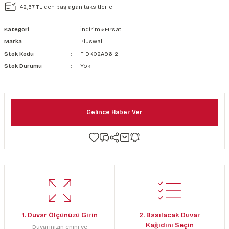
42,57 TL den başlayan taksitlerle!
şkanlı Duvar Kanvası
Kategori
İndirim&Fırsat
Kağıdı
Marka
Pluswall
Stok Kodu
F-DK02A96-2
Stok Durumu
Yok
Gelince Haber Ver
1. Duvar Ölçünüzü Girin
2. Basılacak Duvar
Kağıdını Seçin
Duvarınızın enini ve