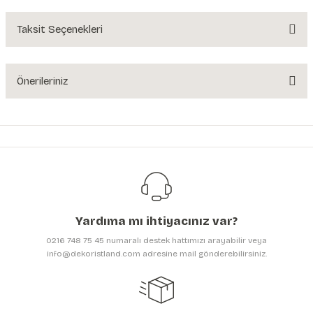
Yorum Yaz
Taksit Seçenekleri
Ürün hakkında henüz soru sorulmamış.
Soru Sor
Önerileriniz
Bu ürünün fiyat bilgisi, resim, ürün açıklamalarında ve diğer konularda
yetersiz gördüğünüz noktaları öneri formunu kullanarak tarafımıza
iletebilirsiniz.
Görüş ve önerileriniz için teşekkür ederiz.
Ürün resmi kalitesiz, bozuk veya görüntülenemiyor.
Ürün açıklamasında eksik bilgiler bulunuyor.
Yardıma mı ihtiyacınız var?
Ürün bilgilerinde hatalar bulunuyor.
0216 748 75 45 numaralı destek hattımızı arayabilir veya
Ürün fiyatı diğer sitelerden daha pahalı.
info@dekoristland.com adresine mail gönderebilirsiniz.
Bu ürüne benzer farklı alternatifler olmalı.