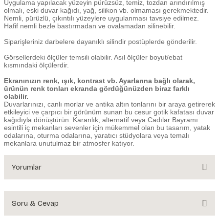
Uygulama yapılacak yüzeyin pürüzsüz, temiz, tozdan arındırılmış
olmalı, eski duvar kağıdı, yağ, silikon vb. olmaması gerekmektedir.
Nemli, pürüzlü, çıkıntılı yüzeylere uygulanması tavsiye edilmez.
Hafif nemli bezle bastırmadan ve ovalamadan silinebilir.
Siparişleriniz darbelere dayanıklı silindir postüplerde gönderilir.
Görsellerdeki ölçüler temsili olabilir. Asıl ölçüler boyut/ebat
kısmındaki ölçülerdir.
Ekranınızın renk, ışık, kontrast vb. Ayarlarına bağlı olarak,
ürünün renk tonları ekranda gördüğünüzden biraz farklı
olabilir.
Duvarlarınızı, canlı morlar ve antika altın tonlarını bir araya getirerek
etkileyici ve çarpıcı bir görünüm sunan bu cesur gotik kafatası duvar
kağıdıyla dönüştürün. Karanlık, alternatif veya Cadılar Bayramı
esintili iç mekanları sevenler için mükemmel olan bu tasarım, yatak
odalarına, oturma odalarına, yaratıcı stüdyolara veya temalı
mekanlara unutulmaz bir atmosfer katıyor.
Yorumlar
Soru & Cevap
Bu ürüne ilk yorumu siz yapın!