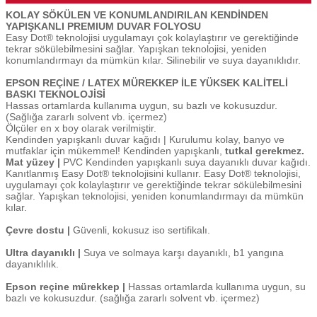
KOLAY SÖKÜLEN VE KONUMLANDIRILAN KENDİNDEN
YAPIŞKANLI PREMIUM DUVAR FOLYOSU
Easy Dot® teknolojisi uygulamayı çok kolaylaştırır ve gerektiğinde
tekrar sökülebilmesini sağlar. Yapışkan teknolojisi, yeniden
konumlandırmayı da mümkün kılar. Silinebilir ve suya dayanıklıdır.
EPSON REÇİNE / LATEX MÜREKKEP İLE YÜKSEK KALİTELİ
BASKI TEKNOLOJİSİ
Hassas ortamlarda kullanıma uygun, su bazlı ve kokusuzdur.
(Sağlığa zararlı solvent vb. içermez)
Ölçüler en x boy olarak verilmiştir.
Kendinden yapışkanlı duvar kağıdı | Kurulumu kolay, banyo ve
mutfaklar için mükemmel! Kendinden yapışkanlı,
tutkal gerekmez.
Mat yüzey |
PVC Kendinden yapışkanlı suya dayanıklı duvar kağıdı.
Kanıtlanmış Easy Dot® teknolojisini kullanır. Easy Dot® teknolojisi,
uygulamayı çok kolaylaştırır ve gerektiğinde tekrar sökülebilmesini
sağlar. Yapışkan teknolojisi, yeniden konumlandırmayı da mümkün
kılar.
Çevre dostu |
Güvenli, kokusuz iso sertifikalı.
Ultra dayanıklı |
Suya ve solmaya karşı dayanıklı, b1 yangına
dayanıklılık.
Epson reçine mürekkep |
Hassas ortamlarda kullanıma uygun, su
bazlı ve kokusuzdur. (sağlığa zararlı solvent vb. içermez)