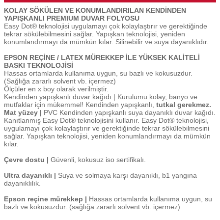
KOLAY SÖKÜLEN VE KONUMLANDIRILAN KENDİNDEN
YAPIŞKANLI PREMIUM DUVAR FOLYOSU
Easy Dot® teknolojisi uygulamayı çok kolaylaştırır ve gerektiğinde
tekrar sökülebilmesini sağlar. Yapışkan teknolojisi, yeniden
konumlandırmayı da mümkün kılar. Silinebilir ve suya dayanıklıdır.
EPSON REÇİNE / LATEX MÜREKKEP İLE YÜKSEK KALİTELİ
BASKI TEKNOLOJİSİ
Hassas ortamlarda kullanıma uygun, su bazlı ve kokusuzdur.
(Sağlığa zararlı solvent vb. içermez)
Ölçüler en x boy olarak verilmiştir.
Kendinden yapışkanlı duvar kağıdı | Kurulumu kolay, banyo ve
mutfaklar için mükemmel! Kendinden yapışkanlı,
tutkal gerekmez.
Mat yüzey |
PVC Kendinden yapışkanlı suya dayanıklı duvar kağıdı.
Kanıtlanmış Easy Dot® teknolojisini kullanır. Easy Dot® teknolojisi,
uygulamayı çok kolaylaştırır ve gerektiğinde tekrar sökülebilmesini
sağlar. Yapışkan teknolojisi, yeniden konumlandırmayı da mümkün
kılar.
Çevre dostu |
Güvenli, kokusuz iso sertifikalı.
Ultra dayanıklı |
Suya ve solmaya karşı dayanıklı, b1 yangına
dayanıklılık.
Epson reçine mürekkep |
Hassas ortamlarda kullanıma uygun, su
bazlı ve kokusuzdur. (sağlığa zararlı solvent vb. içermez)