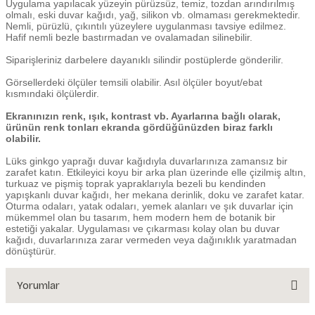
Uygulama yapılacak yüzeyin pürüzsüz, temiz, tozdan arındırılmış
olmalı, eski duvar kağıdı, yağ, silikon vb. olmaması gerekmektedir.
Nemli, pürüzlü, çıkıntılı yüzeylere uygulanması tavsiye edilmez.
Hafif nemli bezle bastırmadan ve ovalamadan silinebilir.
Siparişleriniz darbelere dayanıklı silindir postüplerde gönderilir.
Görsellerdeki ölçüler temsili olabilir. Asıl ölçüler boyut/ebat
kısmındaki ölçülerdir.
Ekranınızın renk, ışık, kontrast vb. Ayarlarına bağlı olarak,
ürünün renk tonları ekranda gördüğünüzden biraz farklı
olabilir.
Lüks ginkgo yaprağı duvar kağıdıyla duvarlarınıza zamansız bir
zarafet katın. Etkileyici koyu bir arka plan üzerinde elle çizilmiş altın,
turkuaz ve pişmiş toprak yapraklarıyla bezeli bu kendinden
yapışkanlı duvar kağıdı, her mekana derinlik, doku ve zarafet katar.
Oturma odaları, yatak odaları, yemek alanları ve şık duvarlar için
mükemmel olan bu tasarım, hem modern hem de botanik bir
estetiği yakalar. Uygulaması ve çıkarması kolay olan bu duvar
kağıdı, duvarlarınıza zarar vermeden veya dağınıklık yaratmadan
dönüştürür.
Yorumlar