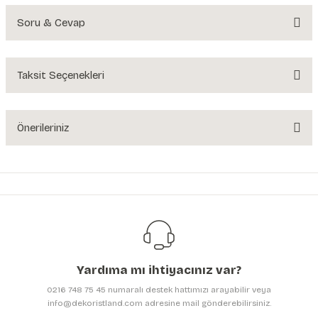
Soru & Cevap
Bu ürüne ilk yorumu siz yapın!
Yorum Yaz
Taksit Seçenekleri
Ürün hakkında henüz soru sorulmamış.
Soru Sor
Önerileriniz
Bu ürünün fiyat bilgisi, resim, ürün açıklamalarında ve diğer konularda
yetersiz gördüğünüz noktaları öneri formunu kullanarak tarafımıza
iletebilirsiniz.
Görüş ve önerileriniz için teşekkür ederiz.
Ürün resmi kalitesiz, bozuk veya görüntülenemiyor.
Ürün açıklamasında eksik bilgiler bulunuyor.
Yardıma mı ihtiyacınız var?
Ürün bilgilerinde hatalar bulunuyor.
0216 748 75 45 numaralı destek hattımızı arayabilir veya
Ürün fiyatı diğer sitelerden daha pahalı.
info@dekoristland.com adresine mail gönderebilirsiniz.
Bu ürüne benzer farklı alternatifler olmalı.