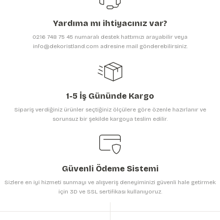
Ürün açıklamasında eksik bilgiler bulunuyor.
Yardıma mı ihtiyacınız var?
Ürün bilgilerinde hatalar bulunuyor.
0216 748 75 45 numaralı destek hattımızı arayabilir veya
Ürün fiyatı diğer sitelerden daha pahalı.
info@dekoristland.com adresine mail gönderebilirsiniz.
Bu ürüne benzer farklı alternatifler olmalı.
1-5 İş Gününde Kargo
Sipariş verdiğiniz ürünler seçtiğiniz ölçülere göre özenle hazırlanır ve
sorunsuz bir şekilde kargoya teslim edilir.
Gönder
Güvenli Ödeme Sistemi
Sizlere en iyi hizmeti sunmayı ve alışveriş deneyiminizi güvenli hale getirmek
için 3D ve SSL sertifikası kullanıyoruz.