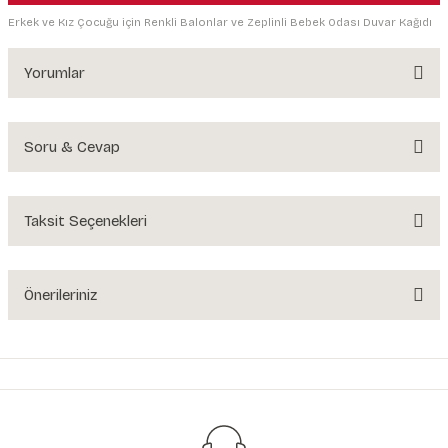
Erkek ve Kız Çocuğu için Renkli Balonlar ve Zeplinli Bebek Odası Duvar Kağıdı
Yorumlar
Soru & Cevap
Bu ürüne ilk yorumu siz yapın!
Yorum Yaz
Taksit Seçenekleri
Ürün hakkında henüz soru sorulmamış.
Soru Sor
Önerileriniz
Bu ürünün fiyat bilgisi, resim, ürün açıklamalarında ve diğer konularda
yetersiz gördüğünüz noktaları öneri formunu kullanarak tarafımıza
iletebilirsiniz.
Görüş ve önerileriniz için teşekkür ederiz.
Ürün resmi kalitesiz, bozuk veya görüntülenemiyor.