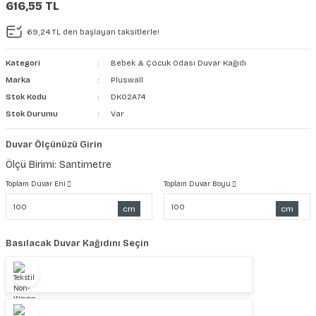
616,55 TL
şkanlı Duvar Kanvası
69,24 TL den başlayan taksitlerle!
Kağıdı
Kategori
Bebek & Çocuk Odası Duvar Kağıdı
Marka
Pluswall
Stok Kodu
DK02A74
Stok Durumu
Var
Duvar Ölçünüzü Girin
Ölçü Birimi: Santimetre
Toplam Duvar Eni
Toplam Duvar Boyu
cm
cm
Basılacak Duvar Kağıdını Seçin