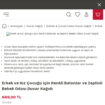
Duvar ölçünüze özel üretim | 3 farklı malzeme seçeneği 😎
Geri Dön
Geri Dön
Yaşam Alanlarınıza Sanat Katıyoruz 🤍
Kendinden Yapışkanlı Kolay Uygulanan Duvar Kağıtları😇
ı
Harita & Şehir Duvar Kağıdı
Hayvan, Yaprak & Çiçek Duvar
Doğa & Manza Duvar Kağıdı
Tasarım & Sanatsal Duvar Ka
Genel
Ahşap, Mermer & Taş Desenli
Kağıdı
Anasayfa
Duvar Kağıdı
Bebek & Çocuk Odası Duvar Kağıdı
Erkek v
Duvar Kağıdı
 Duvar Sticker
Dünya Haritası Duvar Kağıdı
Çiçek Duvar Kağıdı
Doğa Duvar Kağıdı
Soyut Duvar Kağıdı
3d Duvar Kağıdı
Mermer Desenli Duvar Kağıdı
Odası Duvar Kağıdı
r Kağıdı Stickeri
Türkiye Serisi Duvar Kağıdı
Yaprak Desenli Duvar Kağıdı
Manzara Duvar Kağıdı
Sanat Duvar Kağıdı
Araba Duvar Kağıdı
Taş Desenli Duvar Kağıdı
Duvar ölçünüze göre üretim yapılır. Özelleştirilmiş ürünlerde iade/değişim yoktur.
EPSON REÇİNE MÜREKKEP | Hassas ortamlarda kullanıma uygun, su bazlı ve
 & Çiçek Duvar Kağıdı
ticker
Şehir & Ülke Duvar Kağıdı
Hayvan Duvar Kağıdı
Orman Duvar Kağıdı
Geometrik Duvar Kağıdı
Sağlık Duvar Kağıdı
kokusuzdur.
Numune siparişlerinizde tüm malzemelerden A4 ebatında baskılı olarak gönderilir.
Ahşap Desenli Duvar Kağıdı
Canlı baskı ve renkler | Kolay silinebilir ve sökülebilir | Kolay uygulama
Duvar Kağıdı
r Seti
Tropikal Duvar Kağıdı
Graffiti Duvar Kağıdı
Yiyecek ve İçecek Duvar Kağıdı
Ekranınızın renk, ışık, kontrast vb. ayarlarına bağlı olarak, ürünün renk tonları
ekranda gördüğünüzden biraz farklı olabilir.
Beton Duvar Kağıdı
İstanbul içi uygulama hizmetimiz vardır.
tsal Duvar Kağıdı
er Setleri
Deniz Manzara Duvar Kağıdı
Mimari Duvar Kağıdı
Meslekler Duvar Kağıdı
Erkek ve Kız Çocuğu için Renkli Balonlar ve Zeplinli
var Sticker Seti
Uzay Duvar Kağıdı
Müzik Duvar Kağıdı
Bebek Odası Duvar Kağıdı
649,00 TL
& Taş Desenli Duvar Kağıdı
Havale