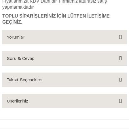
Fiyatlarımıza KDV Dahildir. Firmamız faturasız satış
yapmamaktadır.
TOPLU SİPARİŞLERİNİZ İÇİN LÜTFEN İLETİŞİME
GEÇİNİZ.
Yorumlar
Soru & Cevap
Bu ürüne ilk yorumu siz yapın!
Yorum Yaz
Taksit Seçenekleri
Ürün hakkında henüz soru sorulmamış.
Soru Sor
Önerileriniz
Bu ürünün fiyat bilgisi, resim, ürün açıklamalarında ve diğer konularda
yetersiz gördüğünüz noktaları öneri formunu kullanarak tarafımıza
iletebilirsiniz.