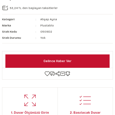
şkanlı Duvar Kanvası
53,24 TL den başlayan taksitlerle!
Kağıdı
Kategori
Ahşap Ayna
Marka
Plustablo
Stok Kodu
0509D2
Stok Durumu
Yok
Gelince Haber Ver
1. Duvar Ölçünüzü Girin
2. Basılacak Duvar