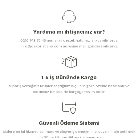
Görüş ve önerileriniz için teşekkür ederiz.
Ürün resmi kalitesiz, bozuk veya görüntülenemiyor.
Ürün açıklamasında eksik bilgiler bulunuyor.
Yardıma mı ihtiyacınız var?
Ürün bilgilerinde hatalar bulunuyor.
0216 748 75 45 numaralı destek hattımızı arayabilir veya
Ürün fiyatı diğer sitelerden daha pahalı.
info@dekoristland.com adresine mail gönderebilirsiniz.
Bu ürüne benzer farklı alternatifler olmalı.
1-5 İş Gününde Kargo
Sipariş verdiğiniz ürünler seçtiğiniz ölçülere göre özenle hazırlanır ve
sorunsuz bir şekilde kargoya teslim edilir.
Gönder
Güvenli Ödeme Sistemi
Sizlere en iyi hizmeti sunmayı ve alışveriş deneyiminizi güvenli hale getirmek
için 3D ve SSL sertifikası kullanıyoruz.