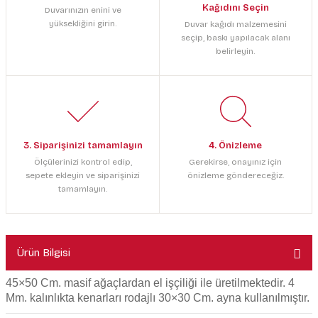
Kağıdını Seçin
Duvarınızın enini ve
yüksekliğini girin.
Duvar kağıdı malzemesini
seçip, baskı yapılacak alanı
belirleyin.
3. Siparişinizi tamamlayın
4. Önizleme
Ölçülerinizi kontrol edip,
Gerekirse, onayınız için
sepete ekleyin ve siparişinizi
önizleme göndereceğiz.
tamamlayın.
Ürün Bilgisi
45×50 Cm. masif ağaçlardan el işçiliği ile üretilmektedir.
4
Mm. kalınlıkta kenarları rodajlı 30×30 Cm. ayna kullanılmıştır.