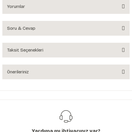
Yorumlar
Soru & Cevap
Bu ürüne ilk yorumu siz yapın!
Yorum Yaz
Taksit Seçenekleri
Ürün hakkında henüz soru sorulmamış.
Soru Sor
Önerileriniz
Bu ürünün fiyat bilgisi, resim, ürün açıklamalarında ve diğer konularda
yetersiz gördüğünüz noktaları öneri formunu kullanarak tarafımıza
iletebilirsiniz.
Görüş ve önerileriniz için teşekkür ederiz.
Ürün resmi kalitesiz, bozuk veya görüntülenemiyor.
Ürün açıklamasında eksik bilgiler bulunuyor.
Yardıma mı ihtiyacınız var?