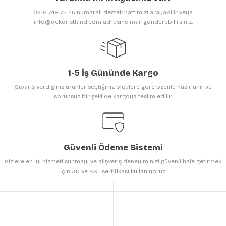
Ürün bilgilerinde hatalar bulunuyor.
0216 748 75 45 numaralı destek hattımızı arayabilir veya
Ürün fiyatı diğer sitelerden daha pahalı.
info@dekoristland.com adresine mail gönderebilirsiniz.
Bu ürüne benzer farklı alternatifler olmalı.
1-5 İş Gününde Kargo
Sipariş verdiğiniz ürünler seçtiğiniz ölçülere göre özenle hazırlanır ve
sorunsuz bir şekilde kargoya teslim edilir.
Gönder
Güvenli Ödeme Sistemi
Sizlere en iyi hizmeti sunmayı ve alışveriş deneyiminizi güvenli hale getirmek
için 3D ve SSL sertifikası kullanıyoruz.