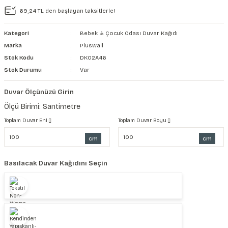
69,24 TL den başlayan taksitlerle!
şkanlı Duvar Kanvası
Kategori
Bebek & Çocuk Odası Duvar Kağıdı
Kağıdı
Marka
Pluswall
Stok Kodu
DK02A46
Stok Durumu
Var
Duvar Ölçünüzü Girin
Ölçü Birimi: Santimetre
Toplam Duvar Eni
Toplam Duvar Boyu
cm
cm
Basılacak Duvar Kağıdını Seçin