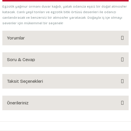
Egzotik yağmur ormanı duvar kağıdı, yatak odanıza eşsiz bir doğal atmosfer
katacak. Canlı yeşil tonları ve egzotik bitki örtüsü desenleri ile odanızı
canlandıracak ve benzersiz bir atmosfer yaratacak. Doğayla iç içe olmayı
sevenler için mükemmel bir seçenek!
Yorumlar
Soru & Cevap
Bu ürüne ilk yorumu siz yapın!
Yorum Yaz
Taksit Seçenekleri
Ürün hakkında henüz soru sorulmamış.
Soru Sor
Önerileriniz
Bu ürünün fiyat bilgisi, resim, ürün açıklamalarında ve diğer konularda
yetersiz gördüğünüz noktaları öneri formunu kullanarak tarafımıza
iletebilirsiniz.