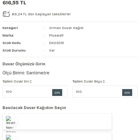
616,55 TL
şkanlı Duvar Kanvası
69,24 TL den başlayan taksitlerle!
Kağıdı
Kategori
Orman Duvar Kağıdı
Marka
Pluswall
Stok Kodu
DK03D51
Stok Durumu
Var
Duvar Ölçünüzü Girin
Ölçü Birimi: Santimetre
Toplam Duvar Eni
Toplam Duvar Boyu
cm
cm
Basılacak Duvar Kağıdını Seçin