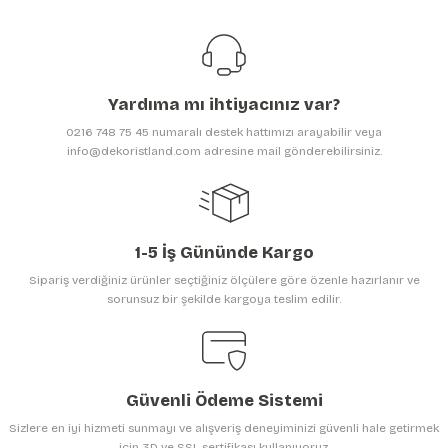
Görüş ve önerileriniz için teşekkür ederiz.
Ürün resmi kalitesiz, bozuk veya görüntülenemiyor.
Ürün açıklamasında eksik bilgiler bulunuyor.
Yardıma mı ihtiyacınız var?
Ürün bilgilerinde hatalar bulunuyor.
0216 748 75 45 numaralı destek hattımızı arayabilir veya
Ürün fiyatı diğer sitelerden daha pahalı.
info@dekoristland.com adresine mail gönderebilirsiniz.
Bu ürüne benzer farklı alternatifler olmalı.
1-5 İş Gününde Kargo
Sipariş verdiğiniz ürünler seçtiğiniz ölçülere göre özenle hazırlanır ve
sorunsuz bir şekilde kargoya teslim edilir.
Gönder
Güvenli Ödeme Sistemi
Sizlere en iyi hizmeti sunmayı ve alışveriş deneyiminizi güvenli hale getirmek
için 3D ve SSL sertifikası kullanıyoruz.