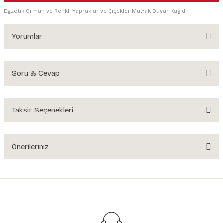
Egzotik Orman ve Renkli Yapraklar ve Çiçekler Mutfak Duvar Kağıdı
Yorumlar
Soru & Cevap
Bu ürüne ilk yorumu siz yapın!
Yorum Yaz
Taksit Seçenekleri
Ürün hakkında henüz soru sorulmamış.
Soru Sor
Önerileriniz
Bu ürünün fiyat bilgisi, resim, ürün açıklamalarında ve diğer konularda
yetersiz gördüğünüz noktaları öneri formunu kullanarak tarafımıza
iletebilirsiniz.
Görüş ve önerileriniz için teşekkür ederiz.
Ürün resmi kalitesiz, bozuk veya görüntülenemiyor.