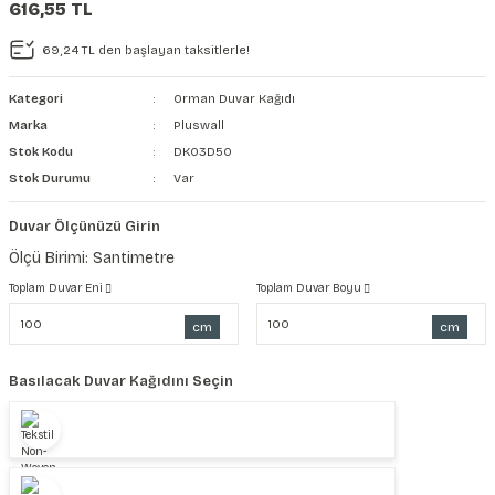
616,55 TL
şkanlı Duvar Kanvası
69,24 TL den başlayan taksitlerle!
Kağıdı
Kategori
Orman Duvar Kağıdı
Marka
Pluswall
Stok Kodu
DK03D50
Stok Durumu
Var
Duvar Ölçünüzü Girin
Ölçü Birimi: Santimetre
Toplam Duvar Eni
Toplam Duvar Boyu
cm
cm
Basılacak Duvar Kağıdını Seçin