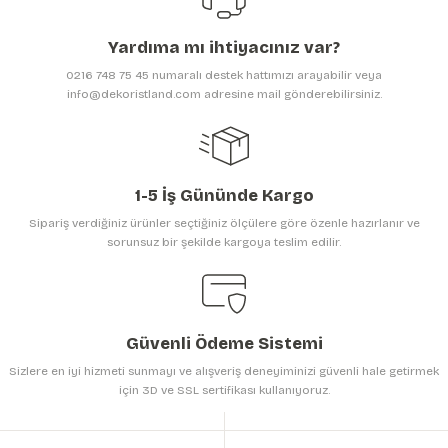
Ürün açıklamasında eksik bilgiler bulunuyor.
Yardıma mı ihtiyacınız var?
Ürün bilgilerinde hatalar bulunuyor.
0216 748 75 45 numaralı destek hattımızı arayabilir veya
Ürün fiyatı diğer sitelerden daha pahalı.
info@dekoristland.com adresine mail gönderebilirsiniz.
Bu ürüne benzer farklı alternatifler olmalı.
1-5 İş Gününde Kargo
Sipariş verdiğiniz ürünler seçtiğiniz ölçülere göre özenle hazırlanır ve
sorunsuz bir şekilde kargoya teslim edilir.
Gönder
Güvenli Ödeme Sistemi
Sizlere en iyi hizmeti sunmayı ve alışveriş deneyiminizi güvenli hale getirmek
için 3D ve SSL sertifikası kullanıyoruz.