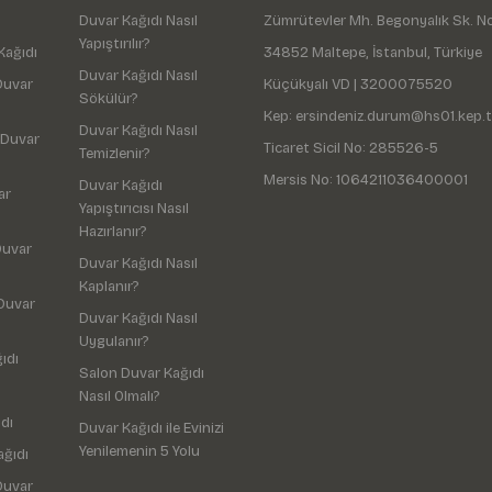
Duvar Kağıdı Nasıl
Zümrütevler Mh. Begonyalık Sk. N
Yapıştırılır?
Kağıdı
34852 Maltepe, İstanbul, Türkiye
Duvar Kağıdı Nasıl
Duvar
Küçükyalı VD | 3200075520
Sökülür?
Kep: ersindeniz.durum@hs01.kep.t
Duvar Kağıdı Nasıl
 Duvar
Ticaret Sicil No: 285526-5
Temizlenir?
Mersis No: 1064211036400001
Duvar Kağıdı
ar
Yapıştırıcısı Nasıl
Hazırlanır?
Duvar
Duvar Kağıdı Nasıl
Kaplanır?
Duvar
Duvar Kağıdı Nasıl
Uygulanır?
ıdı
Salon Duvar Kağıdı
Nasıl Olmalı?
dı
Duvar Kağıdı ile Evinizi
Yenilemenin 5 Yolu
ağıdı
Duvar