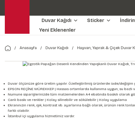
Duvar Kağıdı
Sticker
İndiri
Yeni Eklenenler
Anasayfa
Duvar Kağıdı
Hayvan, Yaprak & Çiçek Duvar K
Duvar ölçünüze göre üretim yapılır. Özelleştirilmiş ürünlerde iade/değişim 
EPSON REÇİNE MÜREKKEP | Hassas ortamlarda kullanıma uygun, su bazlı v
Numune siparişlerinizde tüm malzemelerden A4 ebatında baskılı olarak gön
Canlı baskı ve renkler | Kolay silinebilir ve sökülebilir | Kolay uygulama
Ekranınızın renk, ışık, kontrast vb. ayarlarına bağlı olarak, ürünün renk to
farklı olabilir.
İstanbul içi uygulama hizmetimiz vardır.