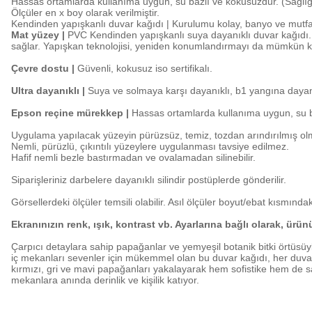
Hassas ortamlarda kullanıma uygun, su bazlı ve kokusuzdur. (Sağlığa
Ölçüler en x boy olarak verilmiştir.
Kendinden yapışkanlı duvar kağıdı | Kurulumu kolay, banyo ve mutf
Mat yüzey |
PVC Kendinden yapışkanlı suya dayanıklı duvar kağıdı. K
sağlar. Yapışkan teknolojisi, yeniden konumlandırmayı da mümkün kı
Çevre dostu |
Güvenli, kokusuz iso sertifikalı.
Ultra dayanıklı |
Suya ve solmaya karşı dayanıklı, b1 yangına dayanı
Epson reçine mürekkep |
Hassas ortamlarda kullanıma uygun, su ba
Uygulama yapılacak yüzeyin pürüzsüz, temiz, tozdan arındırılmış olm
Nemli, pürüzlü, çıkıntılı yüzeylere uygulanması tavsiye edilmez.
Hafif nemli bezle bastırmadan ve ovalamadan silinebilir.
Siparişleriniz darbelere dayanıklı silindir postüplerde gönderilir.
Görsellerdeki ölçüler temsili olabilir. Asıl ölçüler boyut/ebat kısmındaki
Ekranınızın renk, ışık, kontrast vb. Ayarlarına bağlı olarak, ürü
Çarpıcı detaylara sahip papağanlar ve yemyeşil botanik bitki örtüsüy
iç mekanları sevenler için mükemmel olan bu duvar kağıdı, her duvarı
kırmızı, gri ve mavi papağanları yakalayarak hem sofistike hem de sa
mekanlara anında derinlik ve kişilik katıyor.
Bu ürünün fiyat bilgisi, resim, ürün açıklamalarında ve diğer konularda y
Görüş ve önerileriniz için teşekkür ederiz.