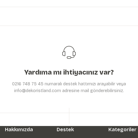
Ürün resmi kalitesiz, bozuk veya görüntülenemiyor.
Ürün açıklamasında eksik bilgiler bulunuyor.
Ürün bilgilerinde hatalar bulunuyor.
Ürün fiyatı diğer sitelerden daha pahalı.
Bu ürüne benzer farklı alternatifler olmalı.
Yardıma mı ihtiyacınız var?
0216 748 75 45 numaralı destek hattımızı arayabilir veya
info@dekoristland.com adresine mail gönderebilirsiniz.
Hakkımızda
Destek
Kategoriler