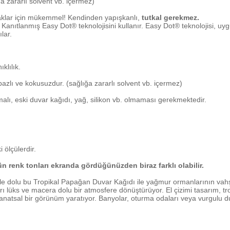
 zararlı solvent vb. içermez)
aklar için mükemmel! Kendinden yapışkanlı,
tutkal gerekmez.
anıtlanmış Easy Dot® teknolojisini kullanır. Easy Dot® teknolojisi, uygu
lar.
klılık.
zlı ve kokusuzdur. (sağlığa zararlı solvent vb. içermez)
alı, eski duvar kağıdı, yağ, silikon vb. olmaması gerekmektedir.
 ölçülerdir.
nün renk tonları ekranda gördüğünüzden biraz farklı olabilir.
le dolu bu Tropikal Papağan Duvar Kağıdı ile yağmur ormanlarının vahşi 
 lüks ve macera dolu bir atmosfere dönüştürüyor. El çizimi tasarım, tr
natsal bir görünüm yaratıyor. Banyolar, oturma odaları veya vurgulu du
etersiz gördüğünüz noktaları öneri formunu kullanarak tarafımıza iletebilirs