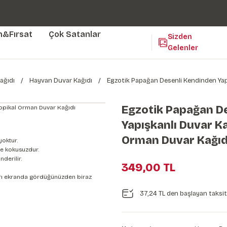
Duvar ölçünüze özel üretim | 3 farklı malzeme seçeneği 😎
Yaşam Alanlarınıza Sanat Katıyoruz 🤍
Kendinden Yapışkanlı Kolay Uygulanan Duvar Kağıtları😇
m&Fırsat
Çok Satanlar
Sizden
Gelenler
ağıdı
Hayvan Duvar Kağıdı
Egzotik Papağan Desenli Kendinden Yapı
Egzotik Papağan D
Yapışkanlı Duvar Ka
Orman Duvar Kağıd
yoktur.
e kokusuzdur.
derilir.
349,00 TL
nları ekranda gördüğünüzden biraz
37,24 TL den başlayan taksitl