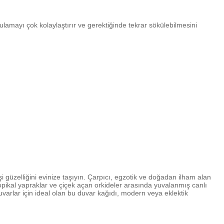
lamayı çok kolaylaştırır ve gerektiğinde tekrar sökülebilmesini
güzelliğini evinize taşıyın. Çarpıcı, egzotik ve doğadan ilham alan
opikal yapraklar ve çiçek açan orkideler arasında yuvalanmış canlı
varlar için ideal olan bu duvar kağıdı, modern veya eklektik
iniz.