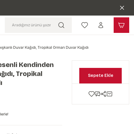
şkanlı Duvar Kağıdı, Tropikal Orman Duvar Kağıdı
esenli Kendinden
ğıdı, Tropikal
Sepete Ekle
ı
erle!