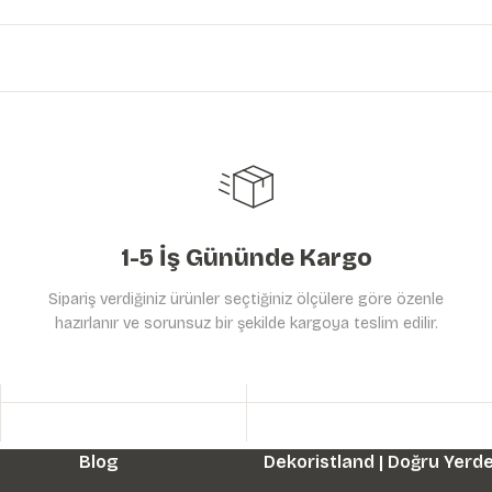
Ürün hakkında henüz soru sorulmamış.
Bu ürüne ilk yorumu siz yapın!
Yorum Yaz
Soru Sor
1-5 İş Gününde Kargo
Sipariş verdiğiniz ürünler seçtiğiniz ölçülere göre özenle
hazırlanır ve sorunsuz bir şekilde kargoya teslim edilir.
Gönder
Blog
Dekoristland | Doğru Yerde