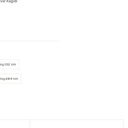
var Kağıdı
Boy:132 cm
 Boy:264 cm