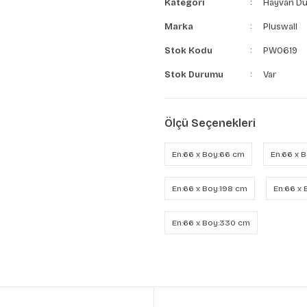
Kategori
Hayvan Du
Marka
Pluswall
Stok Kodu
PW0619
Stok Durumu
Var
Ölçü Seçenekleri
En:66 x Boy:66 cm
En:66 x 
En:66 x Boy:198 cm
En:66 x
En:66 x Boy:330 cm