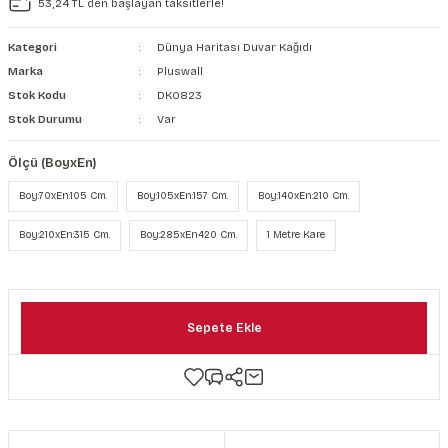
53,24 TL den başlayan taksitlerle!
şkanlı Duvar Kanvası
Kategori
Dünya Haritası Duvar Kağıdı
Kağıdı
Marka
Pluswall
Stok Kodu
DK0823
Stok Durumu
Var
Ölçü (BoyxEn)
Boy:70xEn:105 Cm.
Boy:105xEn:157 Cm.
Boy:140xEn:210 Cm.
Boy:210xEn:315 Cm.
Boy:285xEn420 Cm.
1 Metre Kare
Sepete Ekle