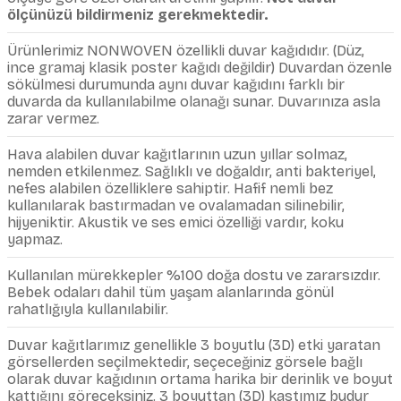
ölçünüzü bildirmeniz gerekmektedir.
Ürünlerimiz NONWOVEN özellikli duvar kağıdıdır. (Düz,
ince gramaj klasik poster kağıdı değildir) Duvardan özenle
sökülmesi durumunda aynı duvar kağıdını farklı bir
duvarda da kullanılabilme olanağı sunar. Duvarınıza asla
zarar vermez.
Hava alabilen duvar kağıtlarının uzun yıllar solmaz,
nemden etkilenmez. Sağlıklı ve doğaldır, anti bakteriyel,
nefes alabilen özelliklere sahiptir. Hafif nemli bez
kullanılarak bastırmadan ve ovalamadan silinebilir,
hijyeniktir. Akustik ve ses emici özelliği vardır, koku
yapmaz.
Kullanılan mürekkepler %100 doğa dostu ve zararsızdır.
Bebek odaları dahil tüm yaşam alanlarında gönül
rahatlığıyla kullanılabilir.
Duvar kağıtlarımız genellikle 3 boyutlu (3D) etki yaratan
görsellerden seçilmektedir, seçeceğiniz görsele bağlı
olarak duvar kağıdının ortama harika bir derinlik ve boyut
kattığını göreceksiniz. 3 boyuttan (3D) kastımız budur