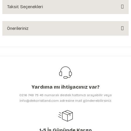
Yorum Yaz
Taksit Seçenekleri
Ürün hakkında henüz soru sorulmamış.
Soru Sor
Önerileriniz
Bu ürünün fiyat bilgisi, resim, ürün açıklamalarında ve diğer konularda
yetersiz gördüğünüz noktaları öneri formunu kullanarak tarafımıza
iletebilirsiniz.
Görüş ve önerileriniz için teşekkür ederiz.
Ürün resmi kalitesiz, bozuk veya görüntülenemiyor.
Ürün açıklamasında eksik bilgiler bulunuyor.
Yardıma mı ihtiyacınız var?
Ürün bilgilerinde hatalar bulunuyor.
0216 748 75 45 numaralı destek hattımızı arayabilir veya
Ürün fiyatı diğer sitelerden daha pahalı.
info@dekoristland.com adresine mail gönderebilirsiniz.
Bu ürüne benzer farklı alternatifler olmalı.
1-5 İş Gününde Kargo