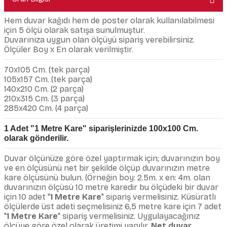
Hem duvar kağıdı hem de poster olarak kullanılabilmesi
için 5 ölçü olarak satışa sunulmuştur.
Duvarınıza uygun olan ölçüyü sipariş verebilirsiniz.
Ölçüler Boy x En olarak verilmiştir.
70x105 Cm. (tek parça)
105x157 Cm. (tek parça)
140x210 Cm. (2 parça)
210x315 Cm. (3 parça)
285x420 Cm. (4 parça)
1 Adet "1 Metre Kare" siparişlerinizde 100x100 Cm.
olarak gönderilir.
Duvar ölçünüze göre özel yaptırmak için; duvarınızın boy
ve en ölçüsünü net bir şekilde ölçüp duvarınızın metre
kare ölçüsünü bulun. (Örneğin boy: 2.5m. x en: 4m. olan
duvarınızın ölçüsü 10 metre karedir bu ölçüdeki bir duvar
için 10 adet "
1 Metre Kare
" sipariş vermelisiniz. Küsüratlı
ölçülerde üst adeti seçmelisiniz 6,5 metre kare için 7 adet
"
1 Metre Kare
" sipariş vermelisiniz. Uygulayacağınız
ölçüye göre özel olarak üretimi yapılır.
Net duvar