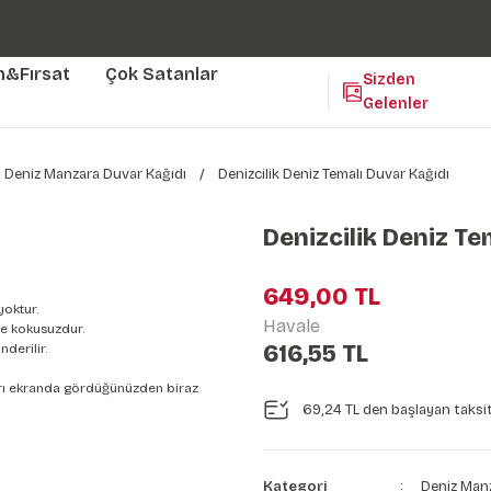
Duvar ölçünüze özel üretim | 3 farklı malzeme seçeneği 😎
Yaşam Alanlarınıza Sanat Katıyoruz 🤍
Kendinden Yapışkanlı Kolay Uygulanan Duvar Kağıtları😇
m&Fırsat
Çok Satanlar
Sizden
Gelenler
Deniz Manzara Duvar Kağıdı
Denizcilik Deniz Temalı Duvar Kağıdı
Denizcilik Deniz Te
649,00 TL
yoktur.
Havale
e kokusuzdur.
616,55 TL
derilir.
nları ekranda gördüğünüzden biraz
69,24 TL den başlayan taksit
Kategori
Deniz Manz