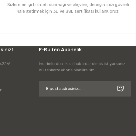
Sizlere en iyi hizmeti sunmayı ve alışveriş deneyiminizi güvenli
hale getirmek için 3D ve SSL sertifikası kullanıyoruz.
siniz!
E-Bülten Abonelik
o:22/A
İndirimlerden ilk siz haberdar olmak istiyorsanız
bültenimize abone olabilirsiniz.
r