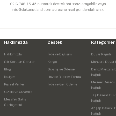
0216 748 75 45 numaralı destek hattımızı arayabilir veya
info@dekoristland.com adresine mail gönderebilirsiniz.
Hakkımızda
Destek
Kategoriler
Hakkımızda
İade ve Değişim
Duvar Kağıdı
Sık Sorulan Sorular
Kargo
Manzara Duvar 
Blog
Sipariş ve Ödeme
Deniz Manzara 
Kağıdı
İletişim
Havale Bildirim Formu
Mermer Desenli
Kişisel Veriler
İade ve Geri Ödeme
Kağıdı
Gizlilik ve Güvenlik
Taş Desenli Duv
Mesafeli Satış
Kağıdı
Sözleşmesi
Ahşap Desenli 
Kağıdı