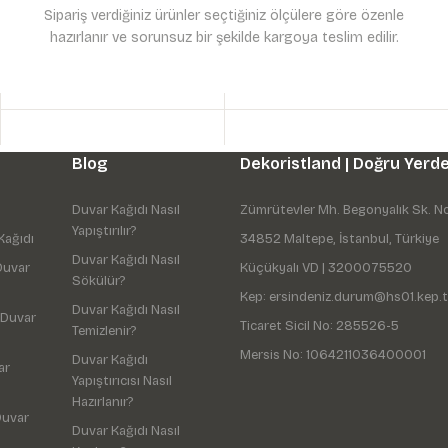
Sipariş verdiğiniz ürünler seçtiğiniz ölçülere göre özenle
hazırlanır ve sorunsuz bir şekilde kargoya teslim edilir.
Gönder
Blog
Dekoristland | Doğru Yerde
Duvar Kağıdı Nasıl
Zümrütevler Mh. Begonyalık Sk. N
Yapıştırılır?
Kağıdı
34852 Maltepe, İstanbul, Türkiye
Duvar Kağıdı Nasıl
Duvar
Küçükyalı VD | 3200075520
Sökülür?
Kep: ersindeniz.durum@hs01.kep.t
Duvar Kağıdı Nasıl
 Duvar
Ticaret Sicil No: 285526-5
Temizlenir?
Mersis No: 1064211036400001
Duvar Kağıdı
ar
Yapıştırıcısı Nasıl
Hazırlanır?
Duvar
Duvar Kağıdı Nasıl