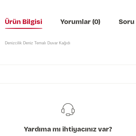
Ürün Bilgisi
Yorumlar (0)
Soru
Denizcilik Deniz Temalı Duvar Kağıdı
Bu ürünün fiyat bilgisi, resim, ürün açıklamalarında ve diğer konularda y
Görüş ve önerileriniz için teşekkür ederiz.
Ürün resmi kalitesiz, bozuk veya görüntülenemiyor.
Ürün açıklamasında eksik bilgiler bulunuyor.
Ürün bilgilerinde hatalar bulunuyor.
Ürün fiyatı diğer sitelerden daha pahalı.
Bu ürüne benzer farklı alternatifler olmalı.
Yardıma mı ihtiyacınız var?