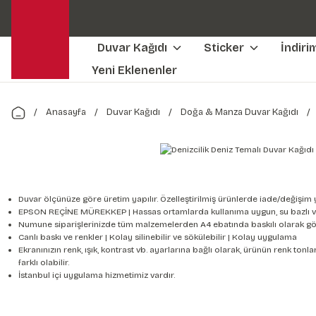
Duvar Kağıdı
Sticker
İndiri
Yeni Eklenenler
Anasayfa
Duvar Kağıdı
Doğa & Manza Duvar Kağıdı
Duvar ölçünüze göre üretim yapılır. Özelleştirilmiş ürünlerde iade/değişim 
EPSON REÇİNE MÜREKKEP | Hassas ortamlarda kullanıma uygun, su bazlı v
Numune siparişlerinizde tüm malzemelerden A4 ebatında baskılı olarak gön
Canlı baskı ve renkler | Kolay silinebilir ve sökülebilir | Kolay uygulama
Ekranınızın renk, ışık, kontrast vb. ayarlarına bağlı olarak, ürünün renk to
farklı olabilir.
İstanbul içi uygulama hizmetimiz vardır.