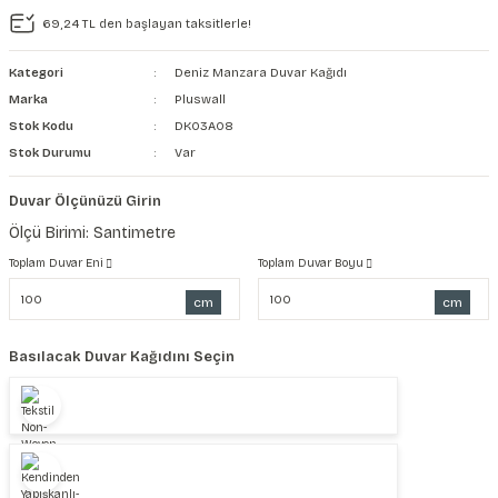
69,24 TL den başlayan taksitlerle!
şkanlı Duvar Kanvası
Kategori
Deniz Manzara Duvar Kağıdı
Kağıdı
Marka
Pluswall
Stok Kodu
DK03A08
Stok Durumu
Var
Duvar Ölçünüzü Girin
Ölçü Birimi: Santimetre
Toplam Duvar Eni
Toplam Duvar Boyu
cm
cm
Basılacak Duvar Kağıdını Seçin