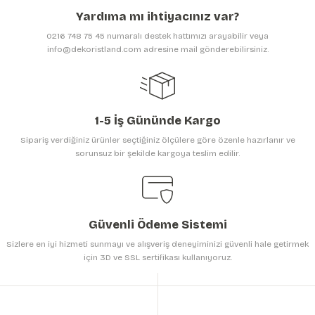
Ürün açıklamasında eksik bilgiler bulunuyor.
Yardıma mı ihtiyacınız var?
Ürün bilgilerinde hatalar bulunuyor.
0216 748 75 45 numaralı destek hattımızı arayabilir veya
Ürün fiyatı diğer sitelerden daha pahalı.
info@dekoristland.com adresine mail gönderebilirsiniz.
Bu ürüne benzer farklı alternatifler olmalı.
1-5 İş Gününde Kargo
Sipariş verdiğiniz ürünler seçtiğiniz ölçülere göre özenle hazırlanır ve
sorunsuz bir şekilde kargoya teslim edilir.
Gönder
Güvenli Ödeme Sistemi
Sizlere en iyi hizmeti sunmayı ve alışveriş deneyiminizi güvenli hale getirmek
için 3D ve SSL sertifikası kullanıyoruz.