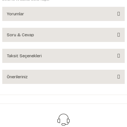
Yorumlar
Soru & Cevap
Bu ürüne ilk yorumu siz yapın!
Yorum Yaz
Taksit Seçenekleri
Ürün hakkında henüz soru sorulmamış.
Soru Sor
Önerileriniz
Bu ürünün fiyat bilgisi, resim, ürün açıklamalarında ve diğer konularda
yetersiz gördüğünüz noktaları öneri formunu kullanarak tarafımıza
iletebilirsiniz.
Görüş ve önerileriniz için teşekkür ederiz.
Ürün resmi kalitesiz, bozuk veya görüntülenemiyor.