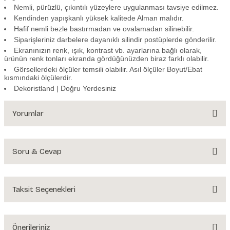
Nemli, pürüzlü, çıkıntılı yüzeylere uygulanması tavsiye edilmez.
Kendinden yapışkanlı yüksek kalitede Alman malıdır.
Hafif nemli bezle bastırmadan ve ovalamadan silinebilir.
Siparişleriniz darbelere dayanıklı silindir postüplerde gönderilir.
Ekranınızın renk, ışık, kontrast vb. ayarlarına bağlı olarak,
ürünün renk tonları ekranda gördüğünüzden biraz farklı olabilir.
Görsellerdeki ölçüler temsili olabilir. Asıl ölçüler Boyut/Ebat
kısmındaki ölçülerdir.
Dekoristland | Doğru Yerdesiniz
Yorumlar
Soru & Cevap
Bu ürüne ilk yorumu siz yapın!
Yorum Yaz
Taksit Seçenekleri
Ürün hakkında henüz soru sorulmamış.
Soru Sor
Önerileriniz