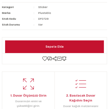
şkanlı Duvar Kanvası
Kategori
Sticker
Marka
Plustablo
Kağıdı
Stok Kodu
DF0729
Stok Durumu
Var
Sepete Ekle
1. Duvar Ölçünüzü Girin
2. Basılacak Duvar
Kağıdını Seçin
Duvarınızın enini ve
yüksekliğini girin.
Duvar kağıdı malzemesini