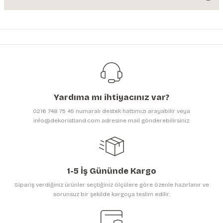
Bu ürünün fiyat bilgisi, resim, ürün açıklamalarında ve diğer konularda
yetersiz gördüğünüz noktaları öneri formunu kullanarak tarafımıza
iletebilirsiniz.
Görüş ve önerileriniz için teşekkür ederiz.
Ürün resmi kalitesiz, bozuk veya görüntülenemiyor.
Ürün açıklamasında eksik bilgiler bulunuyor.
Yardıma mı ihtiyacınız var?
Ürün bilgilerinde hatalar bulunuyor.
0216 748 75 45 numaralı destek hattımızı arayabilir veya
Ürün fiyatı diğer sitelerden daha pahalı.
info@dekoristland.com adresine mail gönderebilirsiniz.
Bu ürüne benzer farklı alternatifler olmalı.
1-5 İş Gününde Kargo
Sipariş verdiğiniz ürünler seçtiğiniz ölçülere göre özenle hazırlanır ve
sorunsuz bir şekilde kargoya teslim edilir.
Gönder