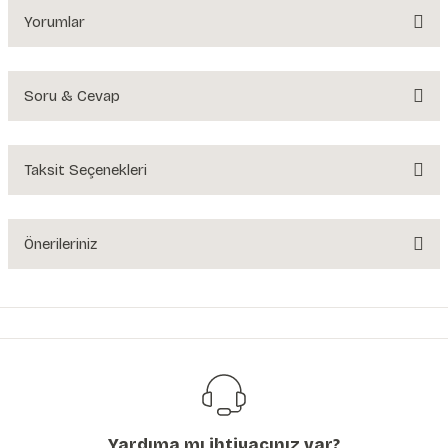
Yorumlar
Soru & Cevap
Bu ürüne ilk yorumu siz yapın!
Yorum Yaz
Taksit Seçenekleri
Ürün hakkında henüz soru sorulmamış.
Soru Sor
Önerileriniz
Bu ürünün fiyat bilgisi, resim, ürün açıklamalarında ve diğer konularda
yetersiz gördüğünüz noktaları öneri formunu kullanarak tarafımıza
iletebilirsiniz.
Görüş ve önerileriniz için teşekkür ederiz.
Ürün resmi kalitesiz, bozuk veya görüntülenemiyor.
Ürün açıklamasında eksik bilgiler bulunuyor.
Yardıma mı ihtiyacınız var?