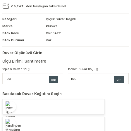
69,24 TL den başlayan taksitlerle!
şkanlı Duvar Kanvası
Kategori
Çiçek Duvar Kağıdı
Kağıdı
Marka
Pluswall
Stok Kodu
DK05A22
Stok Durumu
Var
Duvar Ölçünüzü Girin
Ölçü Birimi: Santimetre
Toplam Duvar Eni
Toplam Duvar Boyu
cm
cm
Basılacak Duvar Kağıdını Seçin