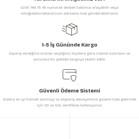
Ürün bilgilerinde hatalar bulunuyor.
0216 748 75 45 numaralı destek hattımızı arayabilir veya
Ürün fiyatı diğer sitelerden daha pahalı.
info@dekoristland.com adresine mail gönderebilirsiniz.
Bu ürüne benzer farklı alternatifler olmalı.
1-5 İş Gününde Kargo
Sipariş verdiğiniz ürünler seçtiğiniz ölçülere göre özenle hazırlanır ve
sorunsuz bir şekilde kargoya teslim edilir.
Gönder
Güvenli Ödeme Sistemi
Sizlere en iyi hizmeti sunmayı ve alışveriş deneyiminizi güvenli hale getirmek
için 3D ve SSL sertifikası kullanıyoruz.