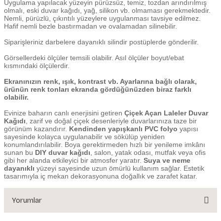
Uygulama yapılacak yüzeyin pürüzsüz, temiz, tozdan arındırılmış
olmalı, eski duvar kağıdı, yağ, silikon vb. olmaması gerekmektedir.
Nemli, pürüzlü, çıkıntılı yüzeylere uygulanması tavsiye edilmez.
Hafif nemli bezle bastırmadan ve ovalamadan silinebilir.
Siparişleriniz darbelere dayanıklı silindir postüplerde gönderilir.
Görsellerdeki ölçüler temsili olabilir. Asıl ölçüler boyut/ebat
kısmındaki ölçülerdir.
Ekranınızın renk, ışık, kontrast vb. Ayarlarına bağlı olarak,
ürünün renk tonları ekranda gördüğünüzden biraz farklı
olabilir.
Evinize baharın canlı enerjisini getiren
Çiçek Açan Laleler Duvar
Kağıdı
, zarif ve doğal çiçek desenleriyle duvarlarınıza taze bir
görünüm kazandırır.
Kendinden yapışkanlı PVC folyo
yapısı
sayesinde kolayca uygulanabilir ve sökülüp yeniden
konumlandırılabilir. Boya gerektirmeden hızlı bir yenileme imkânı
sunan bu
DIY duvar kağıdı
, salon, yatak odası, mutfak veya ofis
gibi her alanda etkileyici bir atmosfer yaratır.
Suya ve neme
dayanıklı
yüzeyi sayesinde uzun ömürlü kullanım sağlar. Estetik
tasarımıyla iç mekan dekorasyonuna doğallık ve zarafet katar.
Yorumlar