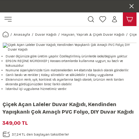
Duvar ölçünüze özel üretim | 3 farklı malzeme seçeneği 😎
Geri Dön
Geri Dön
Yaşam Alanlarınıza Sanat Katıyoruz 🤍
Kendinden Yapışkanlı Kolay Uygulanan Duvar Kağıtları😇
ı
Harita & Şehir Duvar Kağıdı
Hayvan, Yaprak & Çiçek Duvar
Doğa & Manza Duvar Kağıdı
Tasarım & Sanatsal Duvar Ka
Genel
Ahşap, Mermer & Taş Desenli
Kağıdı
Anasayfa
Duvar Kağıdı
Hayvan, Yaprak & Çiçek Duvar Kağıdı
Çiçek
Duvar Kağıdı
 Duvar Sticker
Dünya Haritası Duvar Kağıdı
Çiçek Duvar Kağıdı
Doğa Duvar Kağıdı
Soyut Duvar Kağıdı
3d Duvar Kağıdı
Mermer Desenli Duvar Kağıdı
Odası Duvar Kağıdı
r Kağıdı Stickeri
Türkiye Serisi Duvar Kağıdı
Yaprak Desenli Duvar Kağıdı
Manzara Duvar Kağıdı
Sanat Duvar Kağıdı
Araba Duvar Kağıdı
Duvar ölçünüze göre üretim yapılır. Özelleştirilmiş ürünlerde iade/değişim yoktur.
EPSON REÇİNE MÜREKKEP | Hassas ortamlarda kullanıma uygun, su bazlı ve
Taş Desenli Duvar Kağıdı
kokusuzdur.
 & Çiçek Duvar Kağıdı
ticker
Şehir & Ülke Duvar Kağıdı
Hayvan Duvar Kağıdı
Orman Duvar Kağıdı
Geometrik Duvar Kağıdı
Sağlık Duvar Kağıdı
Numune siparişlerinizde tüm malzemelerden A4 ebatında baskılı olarak gönderilir.
Canlı baskı ve renkler | Kolay silinebilir ve sökülebilir | Kolay uygulama
Ahşap Desenli Duvar Kağıdı
Ekranınızın renk, ışık, kontrast vb. ayarlarına bağlı olarak, ürünün renk tonları
ekranda gördüğünüzden biraz farklı olabilir.
Duvar Kağıdı
r Seti
Tropikal Duvar Kağıdı
Graffiti Duvar Kağıdı
Yiyecek ve İçecek Duvar Kağıdı
İstanbul içi uygulama hizmetimiz vardır.
Beton Duvar Kağıdı
tsal Duvar Kağıdı
er Setleri
Deniz Manzara Duvar Kağıdı
Mimari Duvar Kağıdı
Meslekler Duvar Kağıdı
Çiçek Açan Laleler Duvar Kağıdı, Kendinden
Yapışkanlı Çok Amaçlı PVC Folyo, DIY Duvar Kağıdı
var Sticker Seti
Uzay Duvar Kağıdı
Müzik Duvar Kağıdı
349,00 TL
& Taş Desenli Duvar Kağıdı
37,24 TL den başlayan taksitlerle!