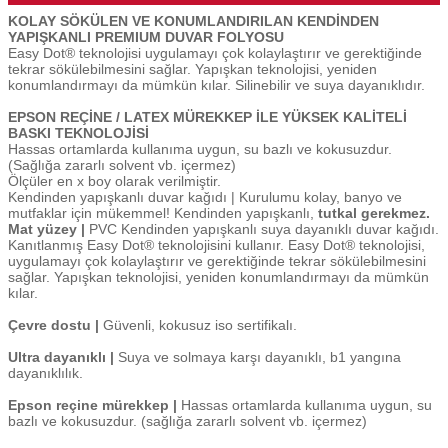
KOLAY SÖKÜLEN VE KONUMLANDIRILAN KENDİNDEN
YAPIŞKANLI PREMIUM DUVAR FOLYOSU
Easy Dot® teknolojisi uygulamayı çok kolaylaştırır ve gerektiğinde
tekrar sökülebilmesini sağlar. Yapışkan teknolojisi, yeniden
konumlandırmayı da mümkün kılar. Silinebilir ve suya dayanıklıdır.
EPSON REÇİNE / LATEX MÜREKKEP İLE YÜKSEK KALİTELİ
BASKI TEKNOLOJİSİ
Hassas ortamlarda kullanıma uygun, su bazlı ve kokusuzdur.
(Sağlığa zararlı solvent vb. içermez)
Ölçüler en x boy olarak verilmiştir.
Kendinden yapışkanlı duvar kağıdı | Kurulumu kolay, banyo ve
mutfaklar için mükemmel! Kendinden yapışkanlı,
tutkal gerekmez.
Mat yüzey |
PVC Kendinden yapışkanlı suya dayanıklı duvar kağıdı.
Kanıtlanmış Easy Dot® teknolojisini kullanır. Easy Dot® teknolojisi,
uygulamayı çok kolaylaştırır ve gerektiğinde tekrar sökülebilmesini
sağlar. Yapışkan teknolojisi, yeniden konumlandırmayı da mümkün
kılar.
Çevre dostu |
Güvenli, kokusuz iso sertifikalı.
Ultra dayanıklı |
Suya ve solmaya karşı dayanıklı, b1 yangına
dayanıklılık.
Epson reçine mürekkep |
Hassas ortamlarda kullanıma uygun, su
bazlı ve kokusuzdur. (sağlığa zararlı solvent vb. içermez)