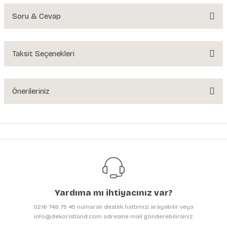
Soru & Cevap
Bu ürüne ilk yorumu siz yapın!
Yorum Yaz
Taksit Seçenekleri
Ürün hakkında henüz soru sorulmamış.
Soru Sor
Önerileriniz
Bu ürünün fiyat bilgisi, resim, ürün açıklamalarında ve diğer konularda
yetersiz gördüğünüz noktaları öneri formunu kullanarak tarafımıza
iletebilirsiniz.
Görüş ve önerileriniz için teşekkür ederiz.
Ürün resmi kalitesiz, bozuk veya görüntülenemiyor.
Ürün açıklamasında eksik bilgiler bulunuyor.
Yardıma mı ihtiyacınız var?
Ürün bilgilerinde hatalar bulunuyor.
0216 748 75 45 numaralı destek hattımızı arayabilir veya
Ürün fiyatı diğer sitelerden daha pahalı.
info@dekoristland.com adresine mail gönderebilirsiniz.
Bu ürüne benzer farklı alternatifler olmalı.