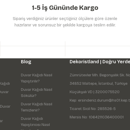
1-5 İş Gününde Kargo
Sipariş verdiğiniz ürünler seçtiğiniz ölçülere göre özenle
hazırlanır ve sorunsuz bir şekilde kargoya teslim edilir.
Gönder
Blog
Dekoristland | Doğru Yerde
Duvar Kağıdı Nasıl
Zümrütevler Mh. Begonyalık Sk. N
Yapıştırılır?
Kağıdı
34852 Maltepe, İstanbul, Türkiye
Duvar Kağıdı Nasıl
Duvar
Küçükyalı VD | 3200075520
Sökülür?
Kep: ersindeniz.durum@hs01.kep.t
Duvar Kağıdı Nasıl
 Duvar
Ticaret Sicil No: 285526-5
Temizlenir?
Mersis No: 1064211036400001
Duvar Kağıdı
ar
Yapıştırıcısı Nasıl