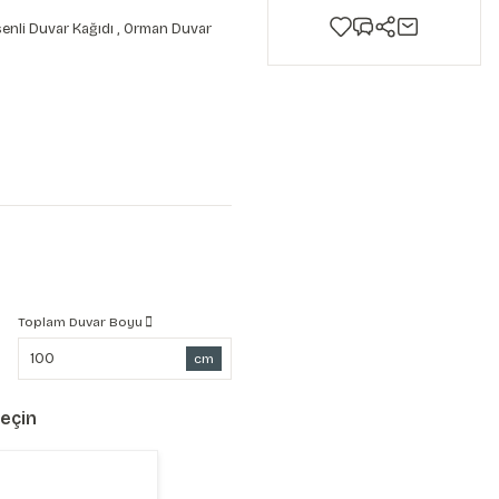
enli Duvar Kağıdı
,
Orman Duvar
Toplam Duvar Boyu
cm
Seçin