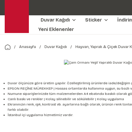
Duvar Kağıdı
Sticker
İndiri
Yeni Eklenenler
Anasayfa
Duvar Kağıdı
Hayvan, Yaprak & Çiçek Duvar K
Duvar ölçünüze göre üretim yapılır. Özelleştirilmiş ürünlerde iade/değişim 
EPSON REÇİNE MÜREKKEP | Hassas ortamlarda kullanıma uygun, su bazlı v
Numune siparişlerinizde tüm malzemelerden A4 ebatında baskılı olarak gön
Canlı baskı ve renkler | Kolay silinebilir ve sökülebilir | Kolay uygulama
Ekranınızın renk, ışık, kontrast vb. ayarlarına bağlı olarak, ürünün renk to
farklı olabilir.
İstanbul içi uygulama hizmetimiz vardır.