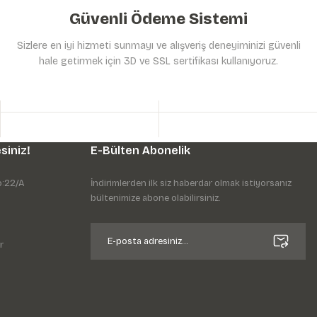
Güvenli Ödeme Sistemi
Sizlere en iyi hizmeti sunmayı ve alışveriş deneyiminizi güvenli
hale getirmek için 3D ve SSL sertifikası kullanıyoruz.
siniz!
E-Bülten Abonelik
o:22/A
İndirimlerden ilk siz haberdar olmak istiyorsanız
bültenimize abone olabilirsiniz.
r