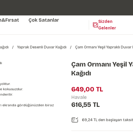
Duvar ölçünüze özel üretim | 3 farklı malzeme seçeneği 😎
Yaşam Alanlarınıza Sanat Katıyoruz 🤍
Kendinden Yapışkanlı Kolay Uygulanan Duvar Kağıtları😇
m&Fırsat
Çok Satanlar
Sizden
Gelenler
ağıdı
Yaprak Desenli Duvar Kağıdı
Çam Ormanı Yeşil Yapraklı Duvar 
Çam Ormanı Yeşil Y
Kağıdı
yoktur.
649,00 TL
e kokusuzdur.
derilir.
Havale
616,55 TL
nları ekranda gördüğünüzden biraz
69,24 TL den başlayan taksit