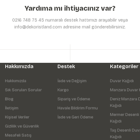
Yardıma mı ihtiyacınız var?
0216 748 75 45 numaralı destek hattımızı arayabilir veya
info@dekoristland.com adresine mail gönderebilirsiniz.
Hakkımızda
Destek
Kategoriler
Hakkımızda
İade ve Değişim
Duvar Kağıdı
Sık Sorulan Sorular
Kargo
Manzara Duvar 
Blog
Sipariş ve Ödeme
Deniz Manzara 
Kağıdı
İletişim
Havale Bildirim Formu
Mermer Desenli
Kişisel Veriler
İade ve Geri Ödeme
Kağıdı
Gizlilik ve Güvenlik
Taş Desenli Duv
Mesafeli Satış
Kağıdı