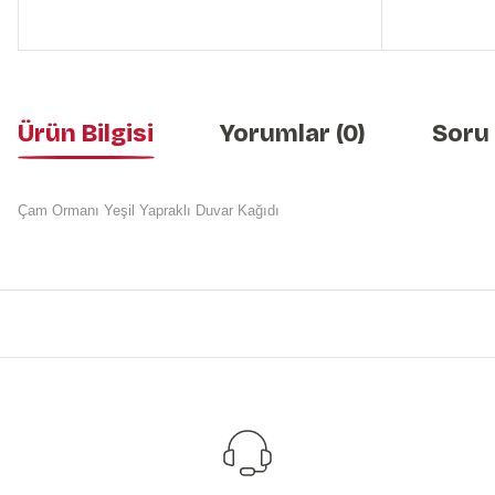
Ürün Bilgisi
Yorumlar (0)
Soru
Çam Ormanı Yeşil Yapraklı Duvar Kağıdı
Bu ürünün fiyat bilgisi, resim, ürün açıklamalarında ve diğer konularda y
Görüş ve önerileriniz için teşekkür ederiz.
Ürün resmi kalitesiz, bozuk veya görüntülenemiyor.
Ürün açıklamasında eksik bilgiler bulunuyor.
Ürün bilgilerinde hatalar bulunuyor.
Ürün fiyatı diğer sitelerden daha pahalı.
Bu ürüne benzer farklı alternatifler olmalı.