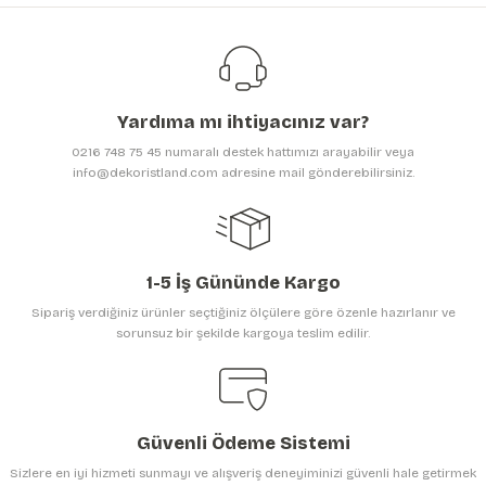
Ürün açıklamasında eksik bilgiler bulunuyor.
Ürün bilgilerinde hatalar bulunuyor.
1.499,25 TL
Ürün fiyatı diğer sitelerden daha pahalı.
1.999,00 TL
Bu ürüne benzer farklı alternatifler olmalı.
Yardıma mı ihtiyacınız var?
0216 748 75 45 numaralı destek hattımızı arayabilir veya
info@dekoristland.com adresine mail gönderebilirsiniz.
Gönder
1-5 İş Gününde Kargo
Sipariş verdiğiniz ürünler seçtiğiniz ölçülere göre özenle hazırlanır ve
sorunsuz bir şekilde kargoya teslim edilir.
Güvenli Ödeme Sistemi
Sizlere en iyi hizmeti sunmayı ve alışveriş deneyiminizi güvenli hale getirmek