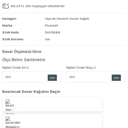
69,24 TL den başlayan taksitlerle!
şkanlı Duvar Kanvası
Kategori
Yaprak Desenli Duvar Kağıdı
Kağıdı
Marka
Pluswall
Stok Kodu
DK05B68
Stok Durumu
Var
Duvar Ölçünüzü Girin
Ölçü Birimi: Santimetre
Toplam Duvar Eni
Toplam Duvar Boyu
cm
cm
Basılacak Duvar Kağıdını Seçin