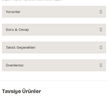
Yorumlar
Soru & Cevap
Bu ürüne ilk yorumu siz yapın!
Yorum Yaz
Taksit Seçenekleri
Ürün hakkında henüz soru sorulmamış.
Soru Sor
Önerileriniz
Bu ürünün fiyat bilgisi, resim, ürün açıklamalarında ve diğer konularda
yetersiz gördüğünüz noktaları öneri formunu kullanarak tarafımıza
iletebilirsiniz.
Görüş ve önerileriniz için teşekkür ederiz.
Tavsiye Ürünler
Ürün resmi kalitesiz, bozuk veya görüntülenemiyor.
Tükendi
Büyük Tropikal Yapraklar Duvar Kağıdı | En:315xBoy:210cm. | Non-Woven