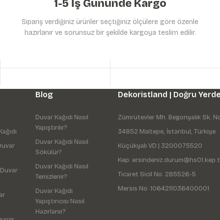
1-5 İş Gününde Kargo
Sipariş verdiğiniz ürünler seçtiğiniz ölçülere göre özenle
hazırlanır ve sorunsuz bir şekilde kargoya teslim edilir.
Gönder
Blog
Dekoristland | Doğru Yerde
Duvar Kağıdı Nasıl
Zümrütevler Mh. Begonyalık Sk. N
Yapıştırılır?
Kağıdı
34852 Maltepe, İstanbul, Türkiye
Duvar Kağıdı Nasıl
Duvar
Küçükyalı VD | 3200075520
Sökülür?
Kep: ersindeniz.durum@hs01.kep.t
Duvar Kağıdı Nasıl
 Duvar
Ticaret Sicil No: 285526-5
Temizlenir?
Mersis No: 1064211036400001
Duvar Kağıdı
ar
Yapıştırıcısı Nasıl
Hazırlanır?
Duvar