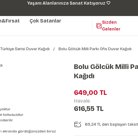
Yaşam Alanlarınıza Sanat Katıyoruz 🤍
m&Fırsat
Çok Satanlar
Sizden
Gelenler
Türkiye Serisi Duvar Kağıdı
Bolu Gölcük Milli Parkı Ofis Duvar Kağıdı
Bolu Gölcük Milli P
Kağıdı
649,00 TL
Havale
616,55 TL
yoktur.
e kokusuzdur.
derilir.
69,24 TL den başlayan taksit
nları ekranda gördüğünüzden biraz