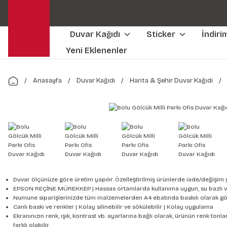
Duvar Kağıdı
Sticker
İndiri
Yeni Eklenenler
Anasayfa
Duvar Kağıdı
Harita & Şehir Duvar Kağıdı
Duvar ölçünüze göre üretim yapılır. Özelleştirilmiş ürünlerde iade/değişim 
EPSON REÇİNE MÜREKKEP | Hassas ortamlarda kullanıma uygun, su bazlı v
Numune siparişlerinizde tüm malzemelerden A4 ebatında baskılı olarak gön
Canlı baskı ve renkler | Kolay silinebilir ve sökülebilir | Kolay uygulama
Ekranınızın renk, ışık, kontrast vb. ayarlarına bağlı olarak, ürünün renk to
farklı olabilir.