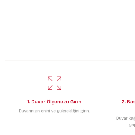
1. Duvar Ölçünüzü Girin
2. Ba
Duvarınızın enini ve yüksekliğini girin.
Duvar kağ
yap