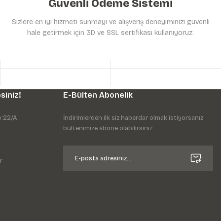
Güvenli Ödeme Sistemi
Sizlere en iyi hizmeti sunmayı ve alışveriş deneyiminizi güvenli
hale getirmek için 3D ve SSL sertifikası kullanıyoruz.
siniz!
E-Bülten Abonelik
o:22/A
İndirimlerden ilk siz haberdar olmak istiyorsanız
bültenimize abone olabilirsiniz.
r