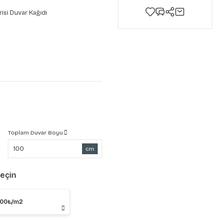
risi Duvar Kağıdı
Toplam Duvar Boyu
cm
Seçin
,00₺/m2