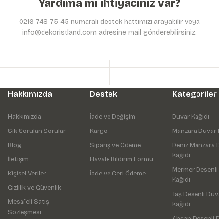
Yardıma mı ihtiyacınız var?
0216 748 75 45 numaralı destek hattımızı arayabilir veya
info@dekoristland.com adresine mail gönderebilirsiniz.
Hakkımızda
Destek
Kategoriler
Hakkımızda
İade ve Değişim
Duvar Kağıdı
Sık Sorulan Sorular
Kargo
Manzara Duvar 
Blog
Sipariş ve Ödeme
Deniz Manzara 
Kağıdı
İletişim
Havale Bildirim Formu
Mermer Desenli
Kişisel Veriler
İade ve Geri Ödeme
Kağıdı
Gizlilik ve Güvenlik
Taş Desenli Duv
Mesafeli Satış
Kağıdı
Sözleşmesi
Ahşap Desenli 