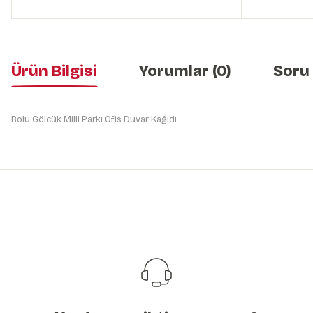
Ürün Bilgisi
Yorumlar (0)
Soru
Bolu Gölcük Milli Parkı Ofis Duvar Kağıdı
Bu ürünün fiyat bilgisi, resim, ürün açıklamalarında ve diğer konularda y
Görüş ve önerileriniz için teşekkür ederiz.
Ürün resmi kalitesiz, bozuk veya görüntülenemiyor.
Ürün açıklamasında eksik bilgiler bulunuyor.
Ürün bilgilerinde hatalar bulunuyor.
Ürün fiyatı diğer sitelerden daha pahalı.
Bu ürüne benzer farklı alternatifler olmalı.