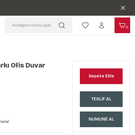
0
arkı Ofis Duvar
Sepete Ekle
TEKLİF AL
NUMUNE AL
lerle!