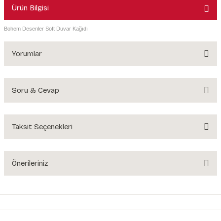
Ürün Bilgisi
Bohem Desenler Soft Duvar Kağıdı
Yorumlar
Soru & Cevap
Bu ürüne ilk yorumu siz yapın!
Yorum Yaz
Taksit Seçenekleri
Ürün hakkında henüz soru sorulmamış.
Soru Sor
Önerileriniz
Bu ürünün fiyat bilgisi, resim, ürün açıklamalarında ve diğer konularda
yetersiz gördüğünüz noktaları öneri formunu kullanarak tarafımıza
iletebilirsiniz.
Görüş ve önerileriniz için teşekkür ederiz.