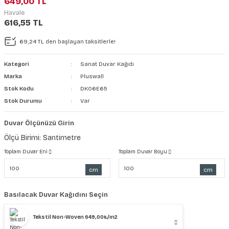
649,00 TL
şkanlı Duvar Kanvası
Havale
616,55 TL
Kağıdı
69,24 TL den başlayan taksitlerle!
Kategori
Sanat Duvar Kağıdı
Marka
Pluswall
Stok Kodu
DK06E65
Stok Durumu
Var
Duvar Ölçünüzü Girin
Ölçü Birimi: Santimetre
Toplam Duvar Eni
Toplam Duvar Boyu
cm
cm
Basılacak Duvar Kağıdını Seçin
Tekstil Non-Woven 649,00₺/m2