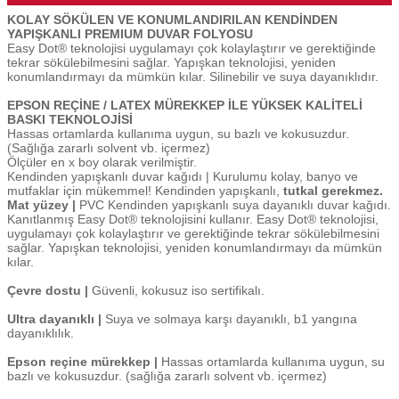
KOLAY SÖKÜLEN VE KONUMLANDIRILAN KENDİNDEN
YAPIŞKANLI PREMIUM DUVAR FOLYOSU
Easy Dot® teknolojisi uygulamayı çok kolaylaştırır ve gerektiğinde
tekrar sökülebilmesini sağlar. Yapışkan teknolojisi, yeniden
konumlandırmayı da mümkün kılar. Silinebilir ve suya dayanıklıdır.
EPSON REÇİNE / LATEX MÜREKKEP İLE YÜKSEK KALİTELİ
BASKI TEKNOLOJİSİ
Hassas ortamlarda kullanıma uygun, su bazlı ve kokusuzdur.
(Sağlığa zararlı solvent vb. içermez)
Ölçüler en x boy olarak verilmiştir.
Kendinden yapışkanlı duvar kağıdı | Kurulumu kolay, banyo ve
mutfaklar için mükemmel! Kendinden yapışkanlı,
tutkal gerekmez.
Mat yüzey |
PVC Kendinden yapışkanlı suya dayanıklı duvar kağıdı.
Kanıtlanmış Easy Dot® teknolojisini kullanır. Easy Dot® teknolojisi,
uygulamayı çok kolaylaştırır ve gerektiğinde tekrar sökülebilmesini
sağlar. Yapışkan teknolojisi, yeniden konumlandırmayı da mümkün
kılar.
Çevre dostu |
Güvenli, kokusuz iso sertifikalı.
Ultra dayanıklı |
Suya ve solmaya karşı dayanıklı, b1 yangına
dayanıklılık.
Epson reçine mürekkep |
Hassas ortamlarda kullanıma uygun, su
bazlı ve kokusuzdur. (sağlığa zararlı solvent vb. içermez)