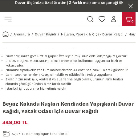
Duvar ölçünüze özel üretim | 3 farklı malzeme seçeneği 😎
Geri Dön
Geri Dön
0
ı
Harita & Şehir Duvar Kağıdı
Hayvan, Yaprak & Çiçek Duvar
Doğa & Manza Duvar Kağıdı
Tasarım & Sanatsal Duvar Ka
Genel
Ahşap, Mermer & Taş Desenli
Kağıdı
Anasayfa
Duvar Kağıdı
Hayvan, Yaprak & Çiçek Duvar Kağıdı
Hayva
Duvar Kağıdı
 Duvar Sticker
Dünya Haritası Duvar Kağıdı
Çiçek Duvar Kağıdı
Doğa Duvar Kağıdı
Soyut Duvar Kağıdı
3d Duvar Kağıdı
Mermer Desenli Duvar Kağıdı
Odası Duvar Kağıdı
r Kağıdı Stickeri
Türkiye Serisi Duvar Kağıdı
Yaprak Desenli Duvar Kağıdı
Manzara Duvar Kağıdı
Sanat Duvar Kağıdı
Araba Duvar Kağıdı
Duvar ölçünüze göre üretim yapılır. Özelleştirilmiş ürünlerde iade/değişim yoktur.
Taş Desenli Duvar Kağıdı
EPSON REÇİNE MÜREKKEP | Hassas ortamlarda kullanıma uygun, su bazlı ve
kokusuzdur.
 & Çiçek Duvar Kağıdı
ticker
Şehir & Ülke Duvar Kağıdı
Hayvan Duvar Kağıdı
Orman Duvar Kağıdı
Geometrik Duvar Kağıdı
Sağlık Duvar Kağıdı
Numune siparişlerinizde tüm malzemelerden A4 ebatında baskılı olarak gönderilir.
Canlı baskı ve renkler | Kolay silinebilir ve sökülebilir | Kolay uygulama
Ahşap Desenli Duvar Kağıdı
Ekranınızın renk, ışık, kontrast vb. ayarlarına bağlı olarak, ürünün renk tonları
ekranda gördüğünüzden biraz farklı olabilir.
Duvar Kağıdı
r Seti
Tropikal Duvar Kağıdı
Graffiti Duvar Kağıdı
Yiyecek ve İçecek Duvar Kağıdı
İstanbul içi uygulama hizmetimiz vardır.
Beton Duvar Kağıdı
tsal Duvar Kağıdı
er Setleri
Deniz Manzara Duvar Kağıdı
Mimari Duvar Kağıdı
Meslekler Duvar Kağıdı
Beyaz Kakadu Kuşları Kendinden Yapışkanlı Duvar
Kağıdı, Yatak Odası için Duvar Kağıdı
var Sticker Seti
Uzay Duvar Kağıdı
Müzik Duvar Kağıdı
349,00 TL
& Taş Desenli Duvar Kağıdı
37,24 TL den başlayan taksitlerle!