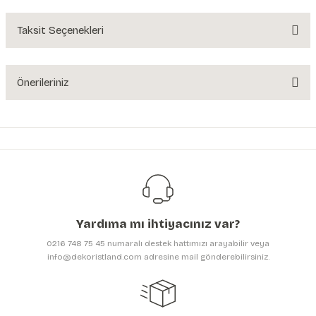
Yorum Yaz
Taksit Seçenekleri
Ürün hakkında henüz soru sorulmamış.
Soru Sor
Önerileriniz
Bu ürünün fiyat bilgisi, resim, ürün açıklamalarında ve diğer konularda
yetersiz gördüğünüz noktaları öneri formunu kullanarak tarafımıza
iletebilirsiniz.
Görüş ve önerileriniz için teşekkür ederiz.
Ürün resmi kalitesiz, bozuk veya görüntülenemiyor.
Ürün açıklamasında eksik bilgiler bulunuyor.
Yardıma mı ihtiyacınız var?
Ürün bilgilerinde hatalar bulunuyor.
0216 748 75 45 numaralı destek hattımızı arayabilir veya
Ürün fiyatı diğer sitelerden daha pahalı.
info@dekoristland.com adresine mail gönderebilirsiniz.
Bu ürüne benzer farklı alternatifler olmalı.