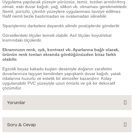
Uygulama yapılacak yüzeyin pürüzsüz, temiz, tozdan arındırılmış
olmalı, eski duvar kağıdı, yağ, silikon vb. olmaması gerekmektedir.
Nemli, pürüzlü, çıkıntılı yüzeylere uygulanması tavsiye edilmez.
Hafif nemli bezle bastırmadan ve ovalamadan silinebilir.
Siparişleriniz darbelere dayanıklı silindir postüplerde gönderilir.
Görsellerdeki ölçüler temsili olabilir. Asıl ölçüler boyut/ebat
kısmındaki ölçülerdir.
Ekranınızın renk, ışık, kontrast vb. Ayarlarına bağlı olarak,
ürünün renk tonları ekranda gördüğünüzden biraz farklı
olabilir.
Egzotik beyaz kakadu kuşları deseniyle doğanın zarafetini
duvarlarınıza taşıyan
kendinden yapışkanlı duvar kağıdı, yatak
odalarına huzurlu ve estetik bir atmosfer kazandırır. Kolay
uygulanabilir PVC yüzeyiyle uzun ömürlü ve şık bir dekoratif
çözümdür.
Yorumlar
Soru & Cevap
Bu ürüne ilk yorumu siz yapın!