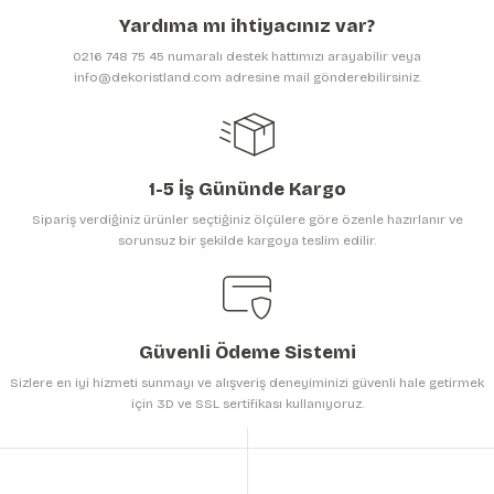
Ürün açıklamasında eksik bilgiler bulunuyor.
Yardıma mı ihtiyacınız var?
Ürün bilgilerinde hatalar bulunuyor.
0216 748 75 45 numaralı destek hattımızı arayabilir veya
Ürün fiyatı diğer sitelerden daha pahalı.
info@dekoristland.com adresine mail gönderebilirsiniz.
Bu ürüne benzer farklı alternatifler olmalı.
1-5 İş Gününde Kargo
Sipariş verdiğiniz ürünler seçtiğiniz ölçülere göre özenle hazırlanır ve
sorunsuz bir şekilde kargoya teslim edilir.
Gönder
Güvenli Ödeme Sistemi
Sizlere en iyi hizmeti sunmayı ve alışveriş deneyiminizi güvenli hale getirmek
için 3D ve SSL sertifikası kullanıyoruz.