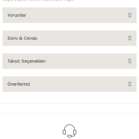
Yorumlar
Soru & Cevap
Bu ürüne ilk yorumu siz yapın!
Yorum Yaz
Taksit Seçenekleri
Ürün hakkında henüz soru sorulmamış.
Soru Sor
Önerileriniz
Bu ürünün fiyat bilgisi, resim, ürün açıklamalarında ve diğer konularda
yetersiz gördüğünüz noktaları öneri formunu kullanarak tarafımıza
iletebilirsiniz.
Görüş ve önerileriniz için teşekkür ederiz.
Ürün resmi kalitesiz, bozuk veya görüntülenemiyor.