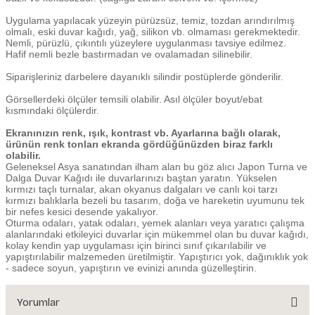
Uygulama yapılacak yüzeyin pürüzsüz, temiz, tozdan arındırılmış
olmalı, eski duvar kağıdı, yağ, silikon vb. olmaması gerekmektedir.
Nemli, pürüzlü, çıkıntılı yüzeylere uygulanması tavsiye edilmez.
Hafif nemli bezle bastırmadan ve ovalamadan silinebilir.
Siparişleriniz darbelere dayanıklı silindir postüplerde gönderilir.
Görsellerdeki ölçüler temsili olabilir. Asıl ölçüler boyut/ebat
kısmındaki ölçülerdir.
Ekranınızın renk, ışık, kontrast vb. Ayarlarına bağlı olarak,
ürünün renk tonları ekranda gördüğünüzden biraz farklı
olabilir.
Geleneksel Asya sanatından ilham alan bu göz alıcı Japon Turna ve
Dalga Duvar Kağıdı ile duvarlarınızı baştan yaratın. Yükselen
kırmızı taçlı turnalar, akan okyanus dalgaları ve canlı koi tarzı
kırmızı balıklarla bezeli bu tasarım, doğa ve hareketin uyumunu tek
bir nefes kesici desende yakalıyor.
Oturma odaları, yatak odaları, yemek alanları veya yaratıcı çalışma
alanlarındaki etkileyici duvarlar için mükemmel olan bu duvar kağıdı,
kolay kendin yap uygulaması için birinci sınıf çıkarılabilir ve
yapıştırılabilir malzemeden üretilmiştir. Yapıştırıcı yok, dağınıklık yok
- sadece soyun, yapıştırın ve evinizi anında güzelleştirin.
Yorumlar