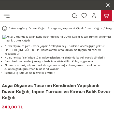
Duvar ölçünüze özel üretim | 3 farklı malzeme seçeneği 😎
Geri Dön
Geri Dön
Yaşam Alanlarınıza Sanat Katıyoruz 🤍
Kendinden Yapışkanlı Kolay Uygulanan Duvar Kağıtları😇
ı
Harita & Şehir Duvar Kağıdı
Hayvan, Yaprak & Çiçek Duvar
Doğa & Manza Duvar Kağıdı
Tasarım & Sanatsal Duvar Ka
Genel
Ahşap, Mermer & Taş Desenli
Kağıdı
Anasayfa
Duvar Kağıdı
Hayvan, Yaprak & Çiçek Duvar Kağıdı
Hayva
Duvar Kağıdı
 Duvar Sticker
Dünya Haritası Duvar Kağıdı
Çiçek Duvar Kağıdı
Doğa Duvar Kağıdı
Soyut Duvar Kağıdı
3d Duvar Kağıdı
Mermer Desenli Duvar Kağıdı
Odası Duvar Kağıdı
r Kağıdı Stickeri
Türkiye Serisi Duvar Kağıdı
Yaprak Desenli Duvar Kağıdı
Manzara Duvar Kağıdı
Sanat Duvar Kağıdı
Araba Duvar Kağıdı
Duvar ölçünüze göre üretim yapılır. Özelleştirilmiş ürünlerde iade/değişim yoktur.
EPSON REÇİNE MÜREKKEP | Hassas ortamlarda kullanıma uygun, su bazlı ve
Taş Desenli Duvar Kağıdı
kokusuzdur.
 & Çiçek Duvar Kağıdı
ticker
Şehir & Ülke Duvar Kağıdı
Hayvan Duvar Kağıdı
Orman Duvar Kağıdı
Geometrik Duvar Kağıdı
Sağlık Duvar Kağıdı
Numune siparişlerinizde tüm malzemelerden A4 ebatında baskılı olarak gönderilir.
Canlı baskı ve renkler | Kolay silinebilir ve sökülebilir | Kolay uygulama
Ahşap Desenli Duvar Kağıdı
Ekranınızın renk, ışık, kontrast vb. ayarlarına bağlı olarak, ürünün renk tonları
ekranda gördüğünüzden biraz farklı olabilir.
Duvar Kağıdı
r Seti
Tropikal Duvar Kağıdı
Graffiti Duvar Kağıdı
Yiyecek ve İçecek Duvar Kağıdı
İstanbul içi uygulama hizmetimiz vardır.
Beton Duvar Kağıdı
tsal Duvar Kağıdı
er Setleri
Deniz Manzara Duvar Kağıdı
Mimari Duvar Kağıdı
Meslekler Duvar Kağıdı
Asya Okyanus Tasarım Kendinden Yapışkanlı
Duvar Kağıdı, Japon Turnası ve Kırmızı Balık Duvar
var Sticker Seti
Uzay Duvar Kağıdı
Müzik Duvar Kağıdı
Kağıdı
349,00 TL
& Taş Desenli Duvar Kağıdı