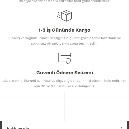
info@dekoristland.com adresine mail gönderebilirsiniz.
Bu ürüne benzer farklı alternatifler olmalı.
1-5 İş Gününde Kargo
Sipariş verdiğiniz ürünler seçtiğiniz ölçülere göre özenle hazırlanır ve
sorunsuz bir şekilde kargoya teslim edilir.
Gönder
Güvenli Ödeme Sistemi
Sizlere en iyi hizmeti sunmayı ve alışveriş deneyiminizi güvenli hale getirmek
için 3D ve SSL sertifikası kullanıyoruz.
Hakkımızda