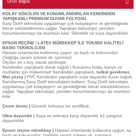
Ürün Bilgisi
KOLAY SÖKÜLEN VE KONUMLANDIRILAN KENDİNDEN
YAPIŞKANLI PREMIUM DUVAR FOLYOSU
Easy Dot® teknolojisi uygulamayı çok kolaylaştırır ve gerektiğinde
tekrar sökülebilmesini sağlar. Yapışkan teknolojisi, yeniden
konumlandırmayı da mümkün kılar. Silinebilir ve suya dayanıklıdır.
EPSON REÇİNE / LATEX MÜREKKEP İLE YÜKSEK KALİTELİ
BASKI TEKNOLOJİSİ
Hassas ortamlarda kullanıma uygun, su bazlı ve kokusuzdur.
(Sağlığa zararlı solvent vb. içermez)
Ölçüler en x boy olarak verilmiştir.
Kendinden yapışkanlı duvar kağıdı | Kurulumu kolay, banyo ve
mutfaklar için mükemmel! Kendinden yapışkanlı,
tutkal gerekmez.
Mat yüzey |
PVC Kendinden yapışkanlı suya dayanıklı duvar kağıdı.
Kanıtlanmış Easy Dot® teknolojisini kullanır. Easy Dot® teknolojisi,
uygulamayı çok kolaylaştırır ve gerektiğinde tekrar sökülebilmesini
sağlar. Yapışkan teknolojisi, yeniden konumlandırmayı da mümkün
kılar.
Çevre dostu |
Güvenli, kokusuz iso sertifikalı.
Ultra dayanıklı |
Suya ve solmaya karşı dayanıklı, b1 yangına
dayanıklılık.
Epson reçine mürekkep |
Hassas ortamlarda kullanıma uygun, su
bazlı ve kokusuzdur. (sağlığa zararlı solvent vb. içermez)