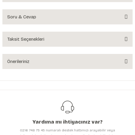
Soru & Cevap
Bu ürüne ilk yorumu siz yapın!
Yorum Yaz
Taksit Seçenekleri
Ürün hakkında henüz soru sorulmamış.
Soru Sor
Önerileriniz
Bu ürünün fiyat bilgisi, resim, ürün açıklamalarında ve diğer konularda
yetersiz gördüğünüz noktaları öneri formunu kullanarak tarafımıza
iletebilirsiniz.
Görüş ve önerileriniz için teşekkür ederiz.
Ürün resmi kalitesiz, bozuk veya görüntülenemiyor.
Ürün açıklamasında eksik bilgiler bulunuyor.
Yardıma mı ihtiyacınız var?
Ürün bilgilerinde hatalar bulunuyor.
0216 748 75 45 numaralı destek hattımızı arayabilir veya
Ürün fiyatı diğer sitelerden daha pahalı.