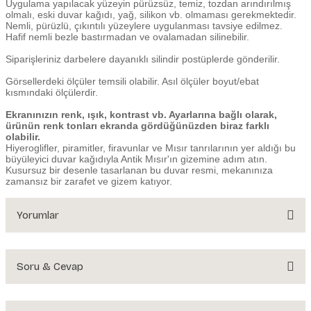
Uygulama yapılacak yüzeyin pürüzsüz, temiz, tozdan arındırılmış
olmalı, eski duvar kağıdı, yağ, silikon vb. olmaması gerekmektedir.
Nemli, pürüzlü, çıkıntılı yüzeylere uygulanması tavsiye edilmez.
Hafif nemli bezle bastırmadan ve ovalamadan silinebilir.
Siparişleriniz darbelere dayanıklı silindir postüplerde gönderilir.
Görsellerdeki ölçüler temsili olabilir. Asıl ölçüler boyut/ebat
kısmındaki ölçülerdir.
Ekranınızın renk, ışık, kontrast vb. Ayarlarına bağlı olarak,
ürünün renk tonları ekranda gördüğünüzden biraz farklı
olabilir.
Hiyeroglifler, piramitler, firavunlar ve Mısır tanrılarının yer aldığı bu
büyüleyici duvar kağıdıyla Antik Mısır'ın gizemine adım atın.
Kusursuz bir desenle tasarlanan bu duvar resmi, mekanınıza
zamansız bir zarafet ve gizem katıyor.
Yorumlar
Soru & Cevap
Bu ürüne ilk yorumu siz yapın!
Yorum Yaz