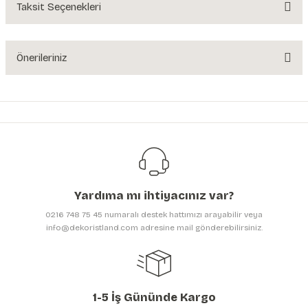
Taksit Seçenekleri
Ürün hakkında henüz soru sorulmamış.
Soru Sor
Önerileriniz
Bu ürünün fiyat bilgisi, resim, ürün açıklamalarında ve diğer konularda
yetersiz gördüğünüz noktaları öneri formunu kullanarak tarafımıza
iletebilirsiniz.
Görüş ve önerileriniz için teşekkür ederiz.
Ürün resmi kalitesiz, bozuk veya görüntülenemiyor.
Ürün açıklamasında eksik bilgiler bulunuyor.
Yardıma mı ihtiyacınız var?
Ürün bilgilerinde hatalar bulunuyor.
0216 748 75 45 numaralı destek hattımızı arayabilir veya
Ürün fiyatı diğer sitelerden daha pahalı.
info@dekoristland.com adresine mail gönderebilirsiniz.
Bu ürüne benzer farklı alternatifler olmalı.
1-5 İş Gününde Kargo