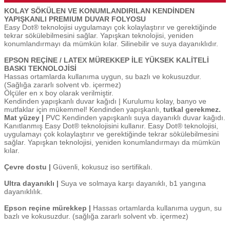
KOLAY SÖKÜLEN VE KONUMLANDIRILAN KENDİNDEN
YAPIŞKANLI PREMIUM DUVAR FOLYOSU
Easy Dot® teknolojisi uygulamayı çok kolaylaştırır ve gerektiğinde
tekrar sökülebilmesini sağlar. Yapışkan teknolojisi, yeniden
konumlandırmayı da mümkün kılar. Silinebilir ve suya dayanıklıdır.
EPSON REÇİNE / LATEX MÜREKKEP İLE YÜKSEK KALİTELİ
BASKI TEKNOLOJİSİ
Hassas ortamlarda kullanıma uygun, su bazlı ve kokusuzdur.
(Sağlığa zararlı solvent vb. içermez)
Ölçüler en x boy olarak verilmiştir.
Kendinden yapışkanlı duvar kağıdı | Kurulumu kolay, banyo ve
mutfaklar için mükemmel! Kendinden yapışkanlı,
tutkal gerekmez.
Mat yüzey |
PVC Kendinden yapışkanlı suya dayanıklı duvar kağıdı.
Kanıtlanmış Easy Dot® teknolojisini kullanır. Easy Dot® teknolojisi,
uygulamayı çok kolaylaştırır ve gerektiğinde tekrar sökülebilmesini
sağlar. Yapışkan teknolojisi, yeniden konumlandırmayı da mümkün
kılar.
Çevre dostu |
Güvenli, kokusuz iso sertifikalı.
Ultra dayanıklı |
Suya ve solmaya karşı dayanıklı, b1 yangına
dayanıklılık.
Epson reçine mürekkep |
Hassas ortamlarda kullanıma uygun, su
bazlı ve kokusuzdur. (sağlığa zararlı solvent vb. içermez)